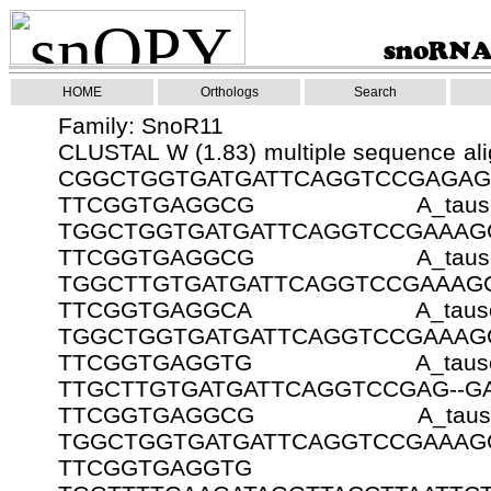
HOME
Orthologs
Search
Family: SnoR11
CLUSTAL W (1.83) multiple sequence ali
CGGCTGGTGATGATTCAGGTCCGAGAGG
TTCGGTGAGGCG A_tausc
TGGCTGGTGATGATTCAGGTCCGAAAGG
TTCGGTGAGGCG A_tausc
TGGCTTGTGATGATTCAGGTCCGAAAGG
TTCGGTGAGGCA A_tausc
TGGCTGGTGATGATTCAGGTCCGAAAGG
TTCGGTGAGGTG A_tausc
TTGCTTGTGATGATTCAGGTCCGAG--GA
TTCGGTGAGGCG A_tausc
TGGCTGGTGATGATTCAGGTCCGAAAGG
TTCGGTGAGGTG A_t