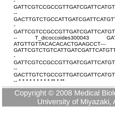
- T_aestiv
GATTCGTCCGCCGTTGATCGATTCATGT
-- T_aesti
GACTTGTCTGCCATTGATCGATTCATGT
- T_aestiv
GATTCGTCCGCCGTTGATCGATTCATGT
-- T_dicoccoides300043 GAT
ATGTTGTTACACACACTGAAGCCT--
GATTCGTCTGTCATTGATCGATTCATGT
- T_dicoccoi
GATTCGTCCGCCGTTGATCGATTCATGT
-- T_dicocco
GACTTGTCTGCCGTTGATCGATTCATGT
-- * * * * * * * * * ** * **
Copyright © 2008 Medical Biolo
University of Miyazaki, 