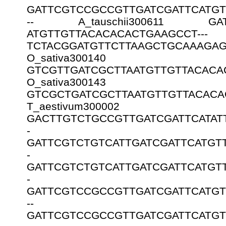
GATTCGTCCGCCGTTGATCGATTCATGT
-- A_tauschii300611 GATTC
ATGTTGTTACACACACTGAAGCCT-
TCTACGGATGTTCTTAAGCTGCAAAGA
O_sativa30014
GTCGTTGATCGCTTAATGTTGTTACACAC
O_sativa30014
GTCGCTGATCGCTTAATGTTGTTACACAC
T_aestivum300002
GACTTGTCTGCCGTTGATCGATTCATAT
- T_aestiv
GATTCGTCTGTCATTGATCGATTCATGT
- T_aestiv
GATTCGTCTGTCATTGATCGATTCATGT
- T_aestiv
GATTCGTCCGCCGTTGATCGATTCATGT
-- T_aesti
GATTCGTCCGCCGTTGATCGATTCATGT