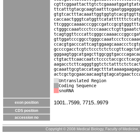
cgttcggaattacttgtctcgaaaatggatgtat
ttcatttgtacgcaagtaatttcgaatggaggga
gtgtcactttacaaattggtggtgtcacgtggtt
caccaactgggtcatggttcatattttttctcat
ttcgggccaaaacccggccgatccgcgtgggttt
ctgggccaaatccctcccaaacctcgttgaaatc
tcagtggttcccattcgggccaaaacccggccga
gttggatcccggcctgggccaaatccctcccaaa
ccacgtgacccattcagtggaagcaaaccctcgt
gccccgacctcgtctccctctctccgttcagcta
gggaagtggcatgagcttggcggtgacccagaca
ctgtacttcaaccaatctcccctaccgcctcacg
aagacctcttcagggtggtctctatttctctcac
gcaaattgcgtaccatagctttataaaagaagag
actcgctgcgaacaacaagtgtagcatgaactcc
Untranslated Region
Coding Sequence
snoRNA
1001..7599, 7715..9979
exon position
CDS position
accession no
Copyright © 2008 Medical Biology, Faculty of Medicine, U