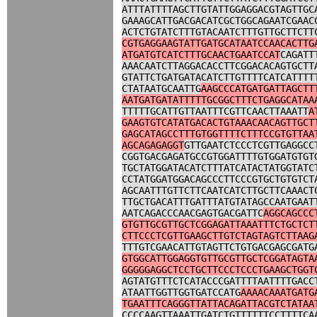
ATTTATTTTAGCTTGTATTGGAGGACGTAGTTGC
GAAAGCATTGACGACATCGCTGGCAGAATCGAAC
ACTCTGTATCTTTGTACAATCTTTGTTGCTTCTT
CGTGAGGAAGTATTGATGCATAATCCAACACTTG
ATGATGTCATCTTTGCAACTGAATCCAT
CAGATT
AAACAATCTTAGGACACCTTCGGACACAGTGCTT
GTATTCTGATGATACATCTTGTTTTCATCATTTT
CTATAATGCAATTG
AAGCCCATGATGATTAGCTT
AATGATGATATTTTTGCGGCTTTCTGAGGCATAA
TTTTTGCATTGTTAATTTCGTTCAACTTAAATT
A
GAAGTGTCATATGACACTGTAAACAACAGTTGCT
GAGCATAGCCTTTGTGGTTTTCTTTCCGTGTTAA
AGCAGAGAGGT
GTTGAATCTCCCTCGTTGAGGCC
CGGTGACGAGATGCCGTGGATTTTGTGGATGTGT
TGCTATGGATACATCTTTATCATACTATGGTATC
CCTATGGATGGACAGCCCTTCCCGTGCTGTGTCT
AGCAATTTGTTCTTCAATCATCTTGCTTCAAACT
TTGCTGACATTTGATTTATGTATAGCCAATGAAT
AATCAGACCCAACGAGTGACGATTC
AGGCAGCCC
GTGTTGCGTTGCTCGGAGATTAAATTTCTGCTCT
CTTCCCTCGTTGAAGCTTGTCTAGTAGTCTTAAG
TTTGTCGAACATTGTAGTTCTGTGACGAGCGATG
GTGGCATTGGAGGTGTTGCGTTGCTCGGATAGTA
GGGGGAGGCTCCTGCTTCCCTCCCTGAAGCTGGT
AGTATGTTTCTCATACCCGATTTTAATTTTGACC
ATAATTGGTTGGTGATCCATG
AAAACAAATGATG
TGAATTTCAGGGTTATTACAGATTACGTCTATAA
CCCCAAGTTAAATTGATCTGTTTTTTCCTTTTCA