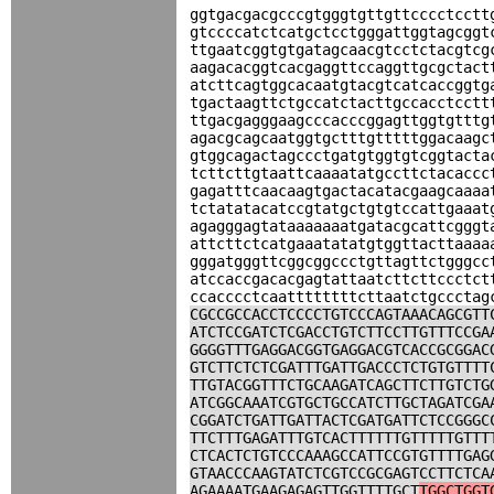
ggtgacgacgcccgtgggtgttgttcccctcctt
gtccccatctcatgctcctgggattggtagcggt
ttgaatcggtgtgatagcaacgtcctctacgtcg
aagacacggtcacgaggttccaggttgcgctact
atcttcagtggcacaatgtacgtcatcaccggtg
tgactaagttctgccatctacttgccacctcctt
ttgacgagggaagcccacccggagttggtgtttg
agacgcagcaatggtgctttgtttttggacaagc
gtggcagactagccctgatgtggtgtcggtacta
tcttcttgtaattcaaaatatgccttctacaccc
gagatttcaacaagtgactacatacgaagcaaaa
tctatatacatccgtatgctgtgtccattgaaat
agagggagtataaaaaaatgatacgcattcgggt
attcttctcatgaaatatatgtggttacttaaaa
gggatgggttcggcggccctgttagttctgggcc
atccaccgacacgagtattaatcttcttccctct
ccacccctcaattttttttcttaatctgccctag
CGCCGCCACCTCCCCTGTCCCAGTAAACAGCGTT
ATCTCCGATCTCGACCTGTCTTCCTTGTTTCCGA
GGGGTTTGAGGACGGTGAGGACGTCACCGCGGAC
GTCTTCTCTCGATTTGATTGACCCTCTGTGTTTT
TTGTACGGTTTCTGCAAGATCAGCTTCTTGTCTG
ATCGGCAAATCGTGCTGCCATCTTGCTAGATCGA
CGGATCTGATTGATTACTCGATGATTCTCCGGGC
TTCTTTGAGATTTGTCACTTTTTTGTTTTTGTTT
CTCACTCTGTCCCAAAGCCATTCCGTGTTTTGAG
GTAACCCAAGTATCTCGTCCGCGAGTCCTTCTCA
AGAAAATGAAGAGAGTTGGTTTTGCT
TGGCTGGT