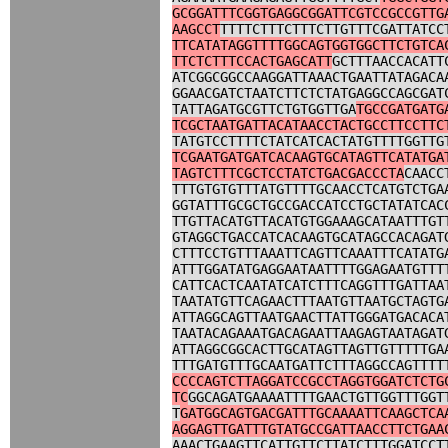
GCGGATTTCGGTGAGGCGGATTCGTCCGCCGTTG
AAGCCT
TTTTCTTTCTTTCTTGTTTCGATTATCC
TTCATATAGGTTTTGGCAGTGGTGGCTTCTGTCA
TTCTCTTTCCACTGAGCATT
GCTTTAACCACATT
ATCGGCGGCCAAGGATTAAACTGAATTATAGACA
GGAACGATCTAATCTTCTCTATGAGGCCAGCGAT
TATTAGATGCGTTCTGTGGTTGA
TGCCGATGATG
TCGCTAATGATTACATAACCTACTGCCTTCCTTC
TATGTCCTTTTCTATCATCACTATGTTTTGGTTG
TCGAATGATGATCACAAGTGCATAGTTCATATGA
TAGTCTTTCGCTCCTATCTGACGACCCTA
CAACC
TTTGTGTGTTTATGTTTTGCAACCTCATGTCTGA
GGTATTTGCGCTGCCGACCATCCTGCTATATCAC
TTGTTACATGTTACATGTGGAAAGCATAATTTGT
GTAGGCTGACCATCACAAGTGCATAGCCACAGAT
CTTTCCTGTTTAAATTCAGTTCAAATTTCATATG
ATTTGGATATGAGGAATAATTTTGGAGAATGTTT
CATTCACTCAATATCATCTTTCAGGTTTGATTAA
TAATATGTTCAGAACTTTAATGTTAATGCTAGTG
ATTAGGCAGTTAATGAACTTATTGGGATGACACA
TAATACAGAAATGACAGAATTAAGAGTAATAGAT
ATTAGGCGGCACTTGCATAGTTAGTTGTTTTTGA
TTTGATGTTTGCAATGATTCTTTAGGCCAGTTTT
CCCCAGTCTTAGGATCCGCCTAGGTGGATCTCTG
TC
GGCAGATGAAAATTTTGAACTGTTGGTTTGGT
T
GATGGCAGTGACGATTTGCAAAATTCAAGCTCA
AGGAGTTGATTTGTATGCCGATTAACCTTCTGAA
AAACTGAAGTTCATTGTTCTTATCTTTGGATCCT