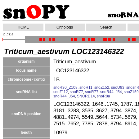
HOME
Orthologs
Search
Triticum_aestivum LOC123146322
Triticum_aestivum
organism
LOC123146322
locus name
1B
chromosome ⁄ contig
snoR30_Z108
,
snoR11
,
snoZ152
,
snoU83
,
snosn
snoRNA list
snoZ112
,
snoR77
,
snoR77
,
snoR44_J54
,
snoZ159
snoR44_J54
,
SNORD14
,
snoR8a
LOC123146322, 1646..1745, 1787..18
3181..3283, 3535..3627, 3794..3874,
snoRNA position
4881..4974, 5549..5644, 5734..5879,
7515..7652, 7785..7878, 8794..8914,
10979
length