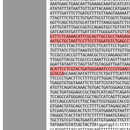
AAATGAACTGAACAATTGAAAGCAAATGCATCAT
ATATATTTATAATTGTTCATTACAAACCATGAAT
ATTTTGATTTCTTGATGTTTTGTTAAGTAAAAAT
TTAGTTTCTGTTCTGTGATTGCGTTCGGTCTGGG
GGTTCAGCTGTGTGCATTATTTTAAGCGGGTCTC
CATTGTATTTGGCCGGTCCAGAGTGCCTGTTATT
GATCAATATGATTTGATTATTTGGGGATGTGTTA
GTTTCTCAAAACATTCGCAGTTGCCGCCTAAGAG
AATGCTGCTAATTCCTTCCTTGGATGTCTGAGCC
TTCTATCTTACTTTGTTGTCTTCATTTCCTGATC
TGTTTATCTTGTTAAATGTTGTTGTGTTTTGTTG
TCCGCCCACCGTTTACAACGCTCCCAAGAGGTAT
TTGGGTTACGCTCGCCCCCAAATTCCAGTTTAAT
GGATTATAATTCTAGTTATTGTAGGATTGATTAA
ACATTCCTCGTACTGATGGGAAATCCCCGTGAAC
GCACCA
GCAAACAATATTTCCTCTGGTTTCATTT
TTCCCCTGACTTTCTTTTCGTTTGGACTTGAGAC
TGAGGTGTGGTAAATTCTCTATTCGTATTGCTGG
ATGTTCAGATACAAACTGTGACTGATGGGAGCCG
TGACTGATGGGAGCCGCTAGTCATCAGTTCAGAT
TCCAGCCATGGGAGCCGCTAGTCATCAGTTCAGA
GTCCAGCCATGTCTTGCTAGTTCGTGGGCCACCG
GTGAACTATGCAGCTCCTTTTCAGTTAGAGCAGT
GTCGAGTCAAGCACTGTCTTCATGAAATGTAATT
TAGGGCTCACTTATTTTCTTTTTTAAATGTAGCC
TGCTTGTCGTTAGTGAATCATTGTGAAGCTTGTT
TATAAATGTATCACTACTTA
tggatggttctttt
ccatgatttatcatttgacaattttttttcatct