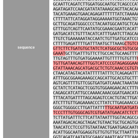
GCAATTCAGATCTTGGATGGCAATGCTCAGCCCA
AGATAGATCCAACGATATATAAAGCAGTTACACA
TACATGAAAGTGAACAGAGATTTTTTATCTAAAA
CTTTTATTCATAGGATAGGAAAAATGGTAAACTG
GCTTGCAGATGGGCCCCTACAATGGCAATGCTCA
GTTTGGTCAGTTCAATATGCGAAACGAATCACAT
GATGACATCTGTTTACATCATTTGAATCTTAGCA
TTGTCTGAAAAAATACCAATCTGTTGATGCATCC
CTTTTGAGATTTTGATTTAATGCTTAAAG
CTGTC
sequence
GTTCTTCTGATGTGCTATCTCATGGCGCTGTGCG
GAAAT
GCTTGATTTGTTCTTGCCACTGCAAGTTT
TTGTAGTTTGTGATGGAAAATTGTTTTTGTGTTT
TGTTGATAACAGTTTGGTCATCCCGTAGAGGGAA
GTATTAAACAGCATGACGCTCTGTCAAACCGTGT
CTAACATAGTACATATTTTTATTTCTCAGAGATT
ATTTGGCGGAAGAAAGCCAGCATTGCACGTGCTT
AGTCAGTTTTGTTCGGTGATGATCAAACTAAATA
GCTATCTCATAGCTCGGTGTGGAAGAACACCTTT
CAGAGCATCATTGCCAAAACAAACGGATGAACAT
TTTACATGATTTTAGCAGAGTCCACTGTACTTGA
ATCTTTGTTGAGAAAACCCTTATCTTGAGAAACC
GGGCTGGGGCCTTGATTATTT
TTGCAATGATGAT
TCCCTTTGTGGGCAGTCGTGATATGAACATCTCT
TCTTATGATTTCTTCATTATAATTTGGTACAGCC
AAATAGACACAGCTAGACTGTAACTGCTGCAGTG
TAACATCCTCCGTTGTAATAACTGAATGAGCAAT
ACATTGGCAATGGAGGTGTTGTGTTGCTTAATTT
GGTCAGATCAATATGCGAAGCAAATCAGCTTCAA