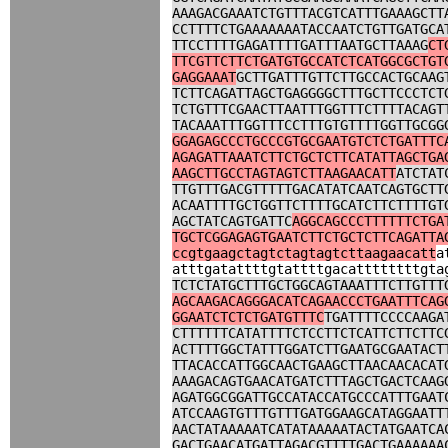
AAAGACGAAATCTGTTTACGTCATTTGAAAGCTT
CCTTTTCTGAAAAAAATACCAATCTGTTGATGCA
TTCCTTTTGAGATTTTGATTTAATGCTTAAAG
CT
TTCGTTCTTCTGATGTGCCATCTCATGGCGCTGT
GAGGAAAT
GCTTGATTTGTTCTTGCCACTGCAAG
TCTTCAGATTAGCTGAGGGGCTTTGCTTCCCTCT
TCTGTTTCGAACTTAATTTGGTTTCTTTTACAGT
TACAAATTTGGTTTCCTTTGTGTTTTGGTTGCGG
GGAGAGCCCTGCCCGTGCGAATGTCTCTGATTTC
AGAGATTAAATCTTCTGCTCTTCATATTAGCTGA
AAGCTTGCCTAGTAGTCTTAAGAACATT
ATCTAT
TTGTTTGACGTTTTTGACATATCAATCAGTGCTT
ACAATTTTGCTGGTTCTTTTGCATCTTCTTTTGT
AGCTATCAGTGATTC
AGGCAGCCCTTTTTTCTGA
TGCTCGGAGAGTGAATCTTCTGCTCTTCAGATTA
ccgtgaagctagtctagtagtcttaagaacatt
a
atttgatattttgtattttgacattttttttgta
TCTCTATGCTTTGCTGGCAGTAAATTTCTTGTTT
AGCAAGACAGGGACATCAGAACCCTGAATTTCAG
GGAATCTCTCTGATGTTTC
TGATTTTCCCCAAGA
CTTTTTTCATATTTTCTCCTTCTCATTCTTCTTC
ACTTTTGGCTATTTGGATCTTGAATGCGAATACT
TTACACCATTGGCAACTGAAGCTTAACAACACAT
AAAGACAGTGAACATGATCTTTAGCTGACTCAAG
AGATGGCGGATTGCCATACCATGCCCATTTGAAT
ATCCAAGTGTTTGTTTGATGGAAGCATAGGAATT
AACTATAAAAATCATATAAAAATACTATGAATCA
GACTGAACATGATTAGACGTTTTGACTGAAAAAA