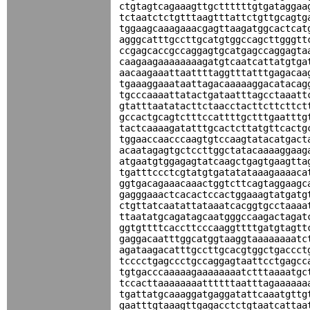
ctgtagtcagaaagttgcttttttgtgataggaa
tctaatctctgtttaagtttattctgttgcagtg
tggaagcaaagaaacgagttaagatggcactcat
agggcatttgccttgcatgtggccagcttgggtt
ccgagcaccgccaggagtgcatgagccaggagta
caagaagaaaaaaaagatgtcaatcattatgtga
aacaagaaattaattttaggtttatttgagacaa
tgaaaggaaataattagacaaaaaggacatacag
tgcccaaaattatactgataatttagcctaaatt
gtatttaatatacttctaacctacttcttcttct
gccactgcagtctttccattttgctttgaatttg
tactcaaaagatatttgcactcttatgttcactg
tggaaccaacccaagtgtccaagtatacatgact
acaatagagtgctccttggctatacaaaaggaag
atgaatgtggagagtatcaagctgagtgaagtta
tgatttccctcgtatgtgatatataaagaaaaca
ggtgacagaaacaaactggtcttcagtaggaagc
gagggaaactcacactccactggaaagtatgatg
ctgttatcaatattataaatcacggtgcctaaaa
ttaatatgcagatagcaatgggccaagactagat
ggtgttttcaccttcccaaggttttgatgtagtt
gaggacaatttggcatggtaaggtaaaaaaaatc
agataagacatttgccttgcacgtggctgaccct
tcccctgagccctgccaggagtaattcctgagcc
tgtgacccaaaaagaaaaaaaatctttaaaatgc
tccacttaaaaaaaattttttaatttagaaaaaa
tgattatgcaaaggatgaggatattcaaatgttg
gaatttgtaaagttgagacctctgtaatcattaa