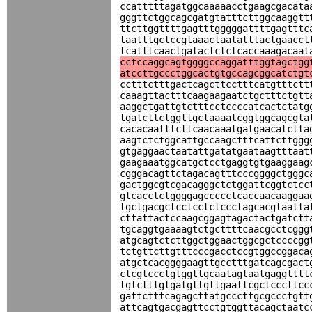
ccatttttagatggcaaaaacctgaagcgacata
gggttctggcagcgatgtatttcttggcaaggtt
ttcttggttttgagtttgggggattttgagtttc
taatttgctccgtaaactaatatttactgaacct
tcatttcaactgatactctctcaccaaagacaat
cctccaggcagtggggccaggatttggtagctgg
atccttgccctggcactgtgccagcggcatctgt
cctttctttgactcagcttcctttcatgtttctt
caaagttactttcaagaagaatctgctttctgtt
aaggctgattgtctttcctccccatcactctatg
tgatcttctggttgctaaaatcggtggcagcgta
cacacaatttcttcaacaaatgatgaacatctta
aagtctctggcattgccaagctttcattcttggg
gtgaggaactaatattgatatgaataagtttaat
gaagaaatggcatgctcctgaggtgtgaaggaag
cgggacagttctagacagtttcccggggctgggc
gactggcgtcgacagggctctggattcggtctcc
gtcacctctggggagccccctcaccaacaaggaa
tgctgacgctcctcctctccctagcacgtaatta
cttattactccaagcggagtagactactgatctt
tgcaggtgaaaagtctgcttttcaacgcctcggg
atgcagtctcttggctggaactggcgctccccgg
tctgttcttgtttcccgacctccgtggccggaca
atgctcacggggaagttgcctttgatcagcgact
ctcgtccctgtggttgcaatagtaatgaggtttt
tgtctttgtgatgttgttgaattcgctcccttcc
gattctttcagagcttatgcccttgcgccctgtt
attcagtgacgagttcctgtggttacagctaatc