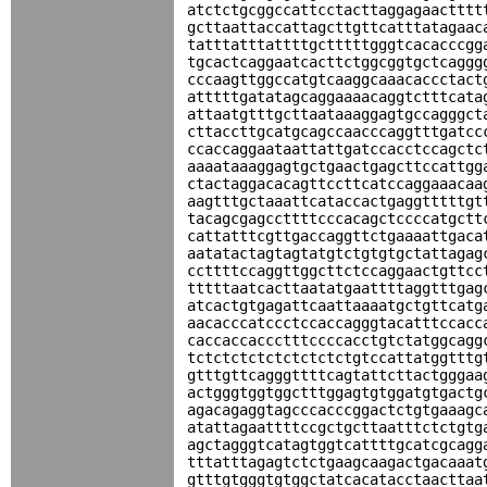
atctctgcggccattcctacttaggagaactttt
gcttaattaccattagcttgttcatttatagaac
tatttatttattttgctttttgggtcacacccgg
tgcactcaggaatcacttctggcggtgctcaggg
cccaagttggccatgtcaaggcaaacaccctact
atttttgatatagcaggaaaacaggtctttcata
attaatgtttgcttaataaaggagtgccagggct
cttaccttgcatgcagccaacccaggtttgatcc
ccaccaggaataattattgatccacctccagctc
aaaataaaggagtgctgaactgagcttccattgg
ctactaggacacagttccttcatccaggaaacaa
aagtttgctaaattcataccactgaggtttttgt
tacagcgagccttttcccacagctccccatgctt
cattatttcgttgaccaggttctgaaaattgaca
aatatactagtagtatgtctgtgtgctattagag
ccttttccaggttggcttctccaggaactgttcc
tttttaatcacttaatatgaattttaggtttgag
atcactgtgagattcaattaaaatgctgttcatg
aacacccatccctccaccagggtacatttccacc
caccaccaccctttccccacctgtctatggcagg
tctctctctctctctctctgtccattatggtttg
gtttgttcagggttttcagtattcttactgggaa
actgggtggtggctttggagtgtggatgtgactg
agacagaggtagcccacccggactctgtgaaagc
atattagaattttccgctgcttaatttctctgtg
agctagggtcatagtggtcattttgcatcgcagg
tttatttagagtctctgaagcaagactgacaaat
gtttgtgggtgtggctatcacatacctaacttaa