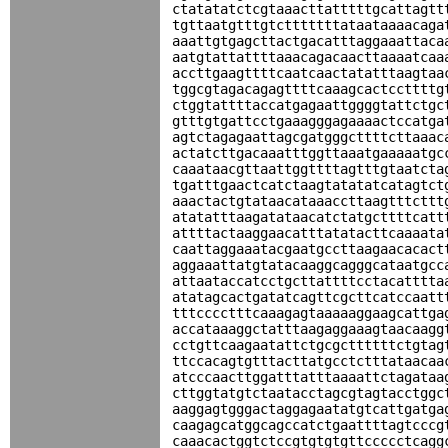
ctatatatctcgtaaacttatttttgcattagtt
tgttaatgtttgtctttttttataataaaacaga
aaattgtgagcttactgacatttaggaaattaca
aatgtattattttaaacagacaacttaaaatcaa
accttgaagttttcaatcaactatatttaagtaa
tggcgtagacagagttttcaaagcactccttttg
ctggtattttaccatgagaattggggtattctgc
gtttgtgattcctgaaagggagaaaactccatga
agtctagagaattagcgatgggcttttcttaaac
actatcttgacaaatttggttaaatgaaaaatgc
caaataacgttaattggttttagtttgtaatcta
tgatttgaactcatctaagtatatatcatagtct
aaactactgtataacataaaccttaagtttcttt
atatatttaagatataacatctatgcttttcatt
attttactaaggaacatttatatacttcaaaata
caattaggaaatacgaatgccttaagaacacact
aggaaattatgtatacaaggcagggcataatgcc
attaataccatcctgcttattttcctacatttta
atatagcactgatatcagttcgcttcatccaatt
tttcccctttcaaagagtaaaaaggaagcattga
accataaaggctatttaagaggaaagtaacaagg
cctgttcaagaatattctgcgcttttttctgtag
ttccacagtgtttacttatgcctctttataacaa
atcccaacttggatttatttaaaattctagataa
cttggtatgtctaatacctagcgtagtacctggc
aaggagtgggactaggagaatatgtcattgatga
caagagcatggcagccatctgaattttagtcccg
caaacactggtctccgtgtgtgttccccctcagg