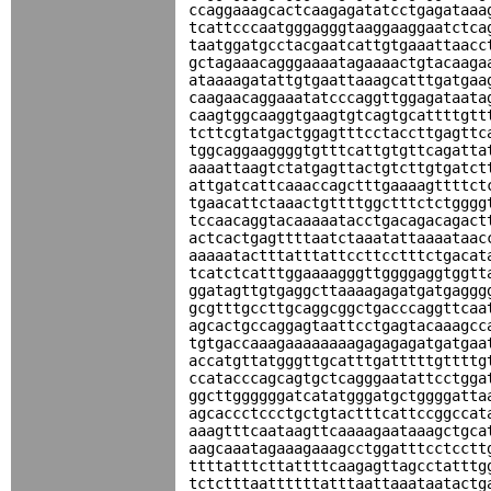
ccaggaaagcactcaagagatatcctgagataaa
tcattcccaatgggagggtaaggaaggaatctca
taatggatgcctacgaatcattgtgaaattaacc
gctagaaacagggaaaatagaaaactgtacaaga
ataaaagatattgtgaattaaagcatttgatgaa
caagaacaggaaatatcccaggttggagataata
caagtggcaaggtgaagtgtcagtgcattttgtt
tcttcgtatgactggagtttcctaccttgagttc
tggcaggaaggggtgtttcattgtgttcagatta
aaaattaagtctatgagttactgtcttgtgatct
attgatcattcaaaccagctttgaaaagttttct
tgaacattctaaactgttttggctttctctgggg
tccaacaggtacaaaaatacctgacagacagact
actcactgagttttaatctaaatattaaaataac
aaaaatactttatttattccttcctttctgacat
tcatctcatttggaaaagggttggggaggtggtt
ggatagttgtgaggcttaaaagagatgatgaggg
gcgtttgccttgcaggcggctgacccaggttcaa
agcactgccaggagtaattcctgagtacaaagcc
tgtgaccaaagaaaaaaaagagagagatgatgaa
accatgttatgggttgcatttgatttttgttttg
ccatacccagcagtgctcagggaatattcctgga
ggcttggggggatcatatgggatgctggggatta
agcaccctccctgctgtactttcattccggccat
aaagtttcaataagttcaaaagaataaagctgca
aagcaaatagaaagaaagcctggatttcctcctt
ttttatttcttattttcaagagttagcctatttg
tctctttaattttttatttaattaaataatactg