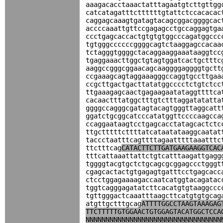
aaagacacctaaactatttagaatgtcttgttgg
catcatagatttcttttttgtattctccacacac
caggagcaaagtgatagtacagcggacggggcac
accccaaattgttccgagagcctgccaggagtga
ccctgagcaccactgtgtgtggcccagatggccc
tgtgggccccccggggcagtctaaggagccacaa
tctagggtggggctacaggaaggaaataaggtcc
tgaggaaacttggctgtagtggatcactgctttc
aaggccgggcggaacagcaaggggaggggtgctt
ccgaaagcagtaggaaagggccaggtgccttgaa
ccgcttgactgacttatatggcccctctgtctcc
ttgaaagagcaactgagaagaatataggttttca
cacaactttatggctttgtctttaggatatatta
ggggccagggcgatagtacagtgggttaggcatt
ggatctgcggcatcccatatggttccccaagcca
ccaggaataagtcctgagcacctatagcactctc
ttgctttttcttttatcataatataaggcaatat
taccctaatttcagttttagaatttttaaatttc
ttctttcag
CATACTTCTTGATGAAGAAGGTCAC
tttcattaaattattctgtcatttaagattgagg
tggggtacgtgctctgcagcgcggagccctgggt
cgagcactactgtgagagtgatttcctgagcacc
ctcctggagaaaagaccaatcatggtacagatac
tggtcagggagatatcttcacatgtgtaaggccc
tgttgggactcaaatttaagcttcatgtgtgcag
atgttgctttgcag
ATTTTGGCCTAAGTAAAGAG
TTCTTTTTGTGGAACTGTGGAGTACATGGCTCCA
NNNNNNNNNNNNNNNNNNNNNNNNNNNNNNNNNN