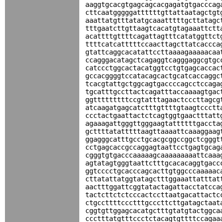
aaggtgcacgtgagcagcacgagatgtgacccag
cttcaatgggggattttttgttattaatagctgt
aaattatgtttatatgcaaatttttgcttatagc
tttgaatcttgttaagtcacatgtagaaattctt
acattttgttttcagattagtttcatatggttct
ttttcatcatttttccaacttagcttatcaccca
gtattcaggcacatattccttaaaagaaaaacaa
ccagggacatagctcagaggtcagggaggcgtgc
catccctggcactacatggtcctgtgagcaccac
gccacggggtccatacagcactgcatcaccaggc
tcacgtattgctggcagtgaccccagcctccaga
tgcatttgccttactcagatttaccaaaagtgac
ggtttttttttccgtatttagaactcccttagcg
atcaagatgagcatctttgttttgtaagtccctt
ccctactgaattactctcagtggtgaactttatt
agaaagattgggttgggaagtattttttgaccta
gcttttatatttttaagttaaaattcaaaggaag
ggagggcatttgcctgcacgcggccggctcgggt
cctgagcaccgccaggagtaattcctgagtgcag
cgggtgtgacccaaaaagcaaaaaaaaattcaaa
agtatagtgggtaattctttgcacacaggtgacc
ggtcccctgcacccagcacttgtggcccaaaaac
cttatattatggtatagctttggaaattatttat
aactttggattcggtatactagattacctatcca
tactcttctctcccactccttaatgacattactc
ctgccttttccctttgcccttcttgatagctaat
cggtgttggagcacatgctttgtatgtactggca
ccctttatgtttccctctacagtgttttccagaa