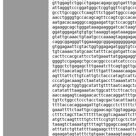
gttggagtctggcctgagacagagcggtgatttg
attagggtcccggatgggctcggtggttcgtgcc
gccttgccggcctcaagtttctggattggcccag
aacctggggtgccacagcagttccagtcgccaca
aatgacacaagggccaggaagattgctccacggt
agaaggcagctgggataaagaagggatcactaag
ggatgggagatgtgtgctaaaggtagataaagga
gtattgcaaactgtaatgcccaaaagtagagaga
caggcggagggttggaaaggcgggagggggggag
gtggagaattcgtactggtggagagatgggtgtc
tgtcaaaactatgcaactatttcacgatgattca
cacttccacgcattcctatgaaattatggagagg
ggggtccgagagctgccacggccccatcatcccc
tgggctctgagagctttgaaatcttcagtggttg
attttaacatagtttattttgatttaaaacaaga
agtttattcttgtcattgtctacccatagtcatt
cccatgacaaagtctaatatgaccttaaaatatt
atgtgcgctggtggcatattgttttaatcaagct
catatatttaagaaatactggcatttcttcactc
aaccaagagtcaagaacacttcaacaggattttg
tgttctggcctccctacctagcgactacattaat
ttttaccacaggaagattgtcaggcctctttttc
gaaattttctaattgccggaacagctggtaggag
ctttctagcttacttttttacggtcagaaattct
atgttcaagtttttgtctttccgtgttcgctcta
taaagtctaaaatgttttagttggagccaagtat
atttatctgttattttaagaagcttttcaaaatt
agaagatagtatttctgtgaactaaaagtaagcc