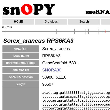
HOME
Orthologs
Search
Sorex_araneus RPS6KA3
Sorex_araneus
organism
RPS6KA3
locus name
GeneScaffold_5831
chromosome ⁄ contig
SNORA30
snoRNA list
50980..51110
snoRNA position
96507
length
acacttagtgattttttttaatgtggaaacattg
tttttttttaatacagacttagattgccttcctg
tgtccagtagtattatcctgagtgttcttttcac
ttttttcctatactattacctgtttgaaaggcaa
ctttgattagtattaaggccgaattctttttttt