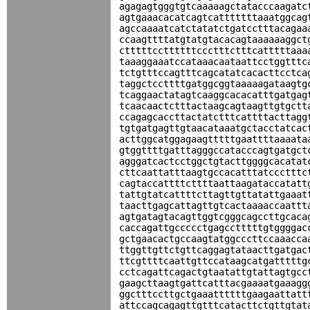
agagagtgggtgtcaaaaagctatacccaagatc
agtgaaacacatcagtcatttttttaaatggcag
agccaaaatcatctatatctgatcctttacagaa
ccaagttttatgtatgtacacagtaaaaaaggct
ctttttccttttttccctttctttcatttttaaa
taaaggaaatccataaacaataattcctggtttc
tctgtttccagtttcagcatatcacacttcctca
taggctccttttgatggcggtaaaaagataagtg
tcaggaactatagtcaaggcacacatttgatgag
tcaacaactctttactaagcagtaagttgtgctt
ccagagcaccttactatctttcattttacttagg
tgtgatgagttgtaacataaatgctacctatcac
acttggcatggagaagtttttgaattttaaaata
gtggttttgatttagggccatacccagtgatgct
agggatcactcctggctgtacttggggcacatat
cttcaattatttaagtgccacatttatccctttc
cagtaccattttcttttaattaagataccatatt
tattgtatcattttcttagttgttatattgaaat
taacttgagcattagttgtcactaaaaccaattt
agtgatagtacagttggtcgggcagccttgcaca
caccagattgccccctgagcctttttgtggggac
gctgaacactgccaagtatggcccttccaaacca
ttggttgttctgttcaggagtataacttgatgac
ttcgttttcaattgttccataagcatgatttttg
cctcagattcagactgtaatattgtattagtgcc
gaagcttaagtgattcatttacgaaaatgaaagg
ggctttccttgctgaaattttttgaagaattatt
attccagcagagttgtttcatacttctgttgtat