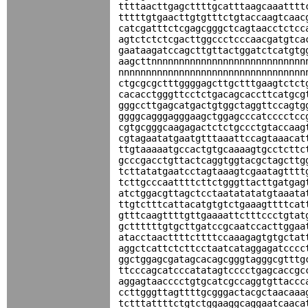
ttttaacttgagcttttgcatttaagcaaatttt
tttttgtgaacttgtgtttctgtaccaagtcaac
catcgatttctcgagcgggctcagtaacctctcc
agtctctctcgacttggccctcccaacgatgtca
gaataagatccagcttgttactggatctcatgtg
aagcttnnnnnnnnnnnnnnnnnnnnnnnnnnnn
nnnnnnnnnnnnnnnnnnnnnnnnnnnnnnnnnn
ctgcgcgctttggggagcttgctttgaagtctct
cacacctgggttcctctgacagcaccttcatgcg
gggccttgagcatgactgtggctaggttccagtg
ggggcagggagggaagctggagcccatcccctcc
cgtgcgggcaagagactctctgccctgtaccaag
cgtagaatatgaatgtttaaattccagtaaacat
ttgtaaaaatgccactgtgcaaaagtgcctcttc
gcccgacctgttactcaggtggtacgctagcttg
tcttatatgaatcctagtaaagtcgaatagtttt
tcttgcccaattttcttctgggttacttgatgag
atctggacgttagctcctaatatatatgtaaata
ttgtctttcattacatgtgtctgaaagttttcat
gtttcaagttttgttgaaaattctttccctgtat
gcttttttgtgcttgatccgcaatccacttggaa
atacctaacttttcttttccaaagagtgtgctat
aggctcattctcttcctaatcataggagatcccc
ggctggagcgatagcacagcgggtagggcgtttg
ttcccagcatcccatatagtcccctgagcaccgc
aggagtaacccctgtgcatcgccaggtgttaccc
ccttgggttagttttgcgggactacgctaacaaa
tctttattttctgtctggaaggcaggaatcaaca