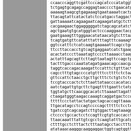
ccaacccaggttcgattcccagcatcccatatgg
tctgagtgcagagccaggagtaacccctgaacat
aaaaagtaagcgtgagaaagtgaataaaatcact
ttacagtattcatactatctccatgacctaggac
gattaaaaatcagaagaatcagaagatatgctct
cacgaagaactggagggggatctagcagcatatc
agctgaatgtgcatgggtactcccaaggaactac
gaatgaaagtttgggaacatataacatgtcttta
tcagtgatgttcatatttattttagtttcaaaag
ggtccatttctcatcaagtgaaaaattcagcctg
ttccttaccacctgtcagtgaggaatcatctgaa
acactatcccttaaatagtccccttaaaacctaa
actatttagcagttcttagttaatagttccagct
tactttgacccaaatatagatgaaacagccaacg
taggtcaccagacaaagattccatttctgtttac
cagcctttgtagccccatgttttccttttctcta
gttccattctaacctgcttgctttctctgtctct
tccgtacccactctcttaattataacccacatac
aatctagattgtgcttctgagttttgaattctat
tggtatgcttcaacggcacatcttaaaattagat
ctaagatgggtaagaccaaagtcaggatgactcc
tttttccctattactatgactagcaccagttaaa
ttgacatagcctccagtccccagctttttctcct
tgatccgtcagcagatcttgtggacttagtaaag
ctcccctgccactcctccagttcgtgtcaccacc
ttaacaaatttattgtcgcctcaagtatttgcat
cttttgcctctttactctttaatagcctaccttt
atataaacaagggcaaggaggactggtcagtggt