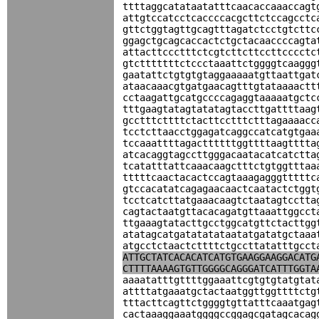
ttttaggcatataatatttcaacaccaaaccagt
attgtccatcctcaccccacgcttctccagcctc
gttctggtagttgcagtttagatctcctgtcttc
ggagctgcagcaccactctgctacaaccccagta
attacttccctttctcgtcttcttccttcccctc
gtctttttttctccctaaattctggggtcaaggg
gaatattctgtgtgtaggaaaaatgttaattgat
ataacaaacgtgatgaacagtttgtataaaactt
cctaagattgcatgccccagaggtaaaaatgctc
tttgaagtatagtatatagtaccttgattttaag
gcctttcttttctacttcctttctttagaaaacc
tcctcttaacctggagatcaggccatcatgtgaa
tccaaattttagacttttttggttttaagtttta
atcacaggtagccttgggacaatacatcatctta
tcatatttattcaaacaagctttctgtggtttaa
tttttcaactacactccagtaaagagggtttttc
gtccacatatcagagaacaactcaatactctggt
tcctcatcttatgaaacaagtctaatagtcctta
cagtactaatgttacacagatgttaaattggcct
ttgaaagtatacttgcctggcatgttctacttgg
atatagcatgatatatataatatgatatgctaaa
atgcctctaactcttttctgccttatatttgcct
ATTGCTATCACACATCATGTGAAGGAAGGACATG
CTTTTAAAAGTGTTGGGGCAGGGATCATTTGGTA
aaaatatttgttttggaaattcgtgtgtatgtat
attttatgaaatgctactaatggttggttttctg
tttacttcagttctggggtgttatttcaaatgag
cactaaaggaaatggggccggagcgatagcacag