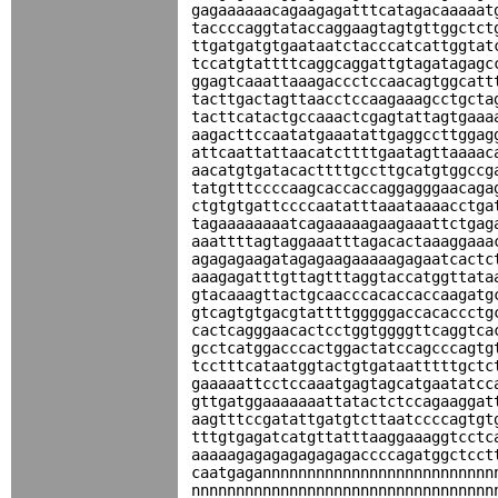
gagaaaaaacagaagagatttcatagacaaaaat
taccccaggtataccaggaagtagtgttggctct
ttgatgatgtgaataatctacccatcattggtat
tccatgtattttcaggcaggattgtagatagagc
ggagtcaaattaaagaccctccaacagtggcatt
tacttgactagttaacctccaagaaagcctgcta
tacttcatactgccaaactcgagtattagtgaaa
aagacttccaatatgaaatattgaggccttggag
attcaattattaacatcttttgaatagttaaaac
aacatgtgatacacttttgccttgcatgtggccg
tatgtttccccaagcaccaccaggagggaacaga
ctgtgtgattccccaatatttaaataaaacctga
tagaaaaaaaatcagaaaaagaagaaattctgag
aaattttagtaggaaatttagacactaaaggaaa
agagagaagatagagaagaaaaagagaatcactc
aaagagatttgttagtttaggtaccatggttata
gtacaaagttactgcaacccacaccaccaagatg
gtcagtgtgacgtattttgggggaccacaccctg
cactcagggaacactcctggtggggttcaggtca
gcctcatggacccactggactatccagcccagtg
tcctttcataatggtactgtgataatttttgctc
gaaaaattcctccaaatgagtagcatgaatatcc
gttgatggaaaaaaattatactctccagaaggat
aagtttccgatattgatgtcttaatccccagtgt
tttgtgagatcatgttatttaaggaaaggtcctc
aaaaagagagagagagagaccccagatggctcct
caatgagannnnnnnnnnnnnnnnnnnnnnnnnn
nnnnnnnnnnnnnnnnnnnnnnnnnnnnnnnnnn