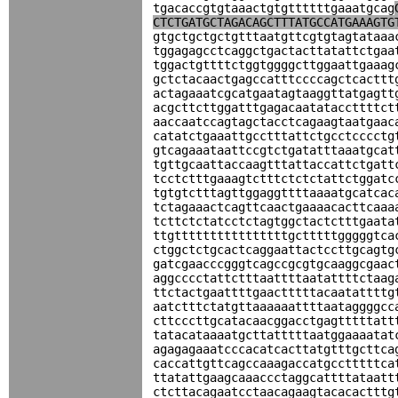
tgacaccgtgtaaactgtgttttttgaaatgcag
CTCTGATGCTAGACAGCTTTATGCCATGAAAGTG
gtgctgctgctgtttaatgttcgtgtagtataaa
tggagagcctcaggctgactacttatattctgaa
tggactgttttctggtggggcttggaattgaaag
gctctacaactgagccatttccccagctcacttt
actagaaatcgcatgaatagtaaggttatgagtt
acgcttcttggatttgagacaatataccttttct
aaccaatccagtagctacctcagaagtaatgaac
catatctgaaattgcctttattctgcctcccctg
gtcagaaataattccgtctgatatttaaatgcat
tgttgcaattaccaagtttattaccattctgatt
tcctctttgaaagtctttctctctattctggatc
tgtgtctttagttggaggttttaaaatgcatcac
tctagaaactcagttcaactgaaaacacttcaaa
tcttctctatcctctagtggctactctttgaata
ttgttttttttttttttttgctttttgggggtca
ctggctctgcactcaggaattactccttgcagtg
gatcgaacccgggtcagccgcgtgcaaggcgaac
aggcccctattctttaattttaatattttctaag
ttctactgaattttgaactttttacaatattttg
aatctttctatgttaaaaaattttaataggggcc
cttcccttgcatacaacggacctgagtttttatt
tatacataaaatgcttatttttaatggaaaatat
agagagaaatcccacatcacttatgtttgcttca
caccattgttcagccaaagaccatgcctttttca
ttatattgaagcaaaccctaggcattttataatt
ctcttacagaatcctaacagaagtacacactttg