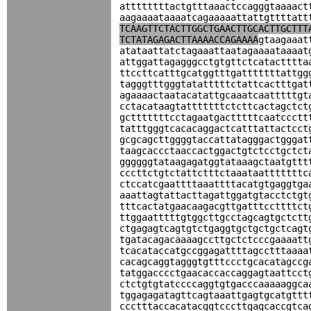
attttttttactgtttaaactccagggtaaaact
aagaaaataaaatcagaaaaattattgttttatt
TCAAGTTCTACTTGGCTGAACTTGCACTTGCTTT
TCTATAGAGACTTAAAACCAGAAAA
gtaagaaat
atataattatctagaaattaatagaaaataaaat
attggattagagggcctgtgttctcatactttta
ttccttcatttgcatggtttgatttttttattgg
tagggtttgggtatatttttctattcactttgat
agaaaactaatacatattgcaaatcaatttttgt
cctacataagtatttttttctcttcactagctct
gctttttttcctagaatgactttttcaatccctt
tatttgggtcacacaggactcatttattactcct
gcgcagcttggggtaccattatagggactgggat
taagcaccctaaccactggactgtctcctgctct
ggggggtataagagatggtataaagctaatgttt
cccttctgtctattctttctaaataatttttttc
ctccatcgaattttaaattttacatgtgaggtga
aaattagtattacttagattggatgtacctctgt
tttcactatgaacaagacgttgatttccttttct
ttggaatttttgtggcttgcctagcagtgctctt
ctgagagtcagtgtctgaggtgctgctgctcagt
tgatacagacaaaagccttgctctcccgaaaatt
tcacataccatgccggagattttagcctttaaaa
cacagcaggtagggtgtttccctgcacatagccg
tatggacccctgaacaccaccaggagtaattcct
ctctgtgtatccccaggtgtgacccaaaaaggca
tggagagatagttcagtaaattgagtgcatgttt
ccctttaccacatacggtcccttgagcaccgtca