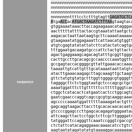
nnnnnnnnnnnnnnnnnnnnnnnnnnnnnnnnnn
nnnnnnnnnnnnnnnnnnnnnnnnnnnnnnnnnn
nnnnnnnnnnnnnnnnnnnnnnnnnnnnnnnnnn
nnnnnnnnttttcctctttgtagtt
GAGATGCTC
A
tga
ACC
ac
ATGACTAAGATCTTTAA
gtaagtac
gtggaaaataaacttaccagaagaaacataggga
aactttttattttactaccgtaaatattaatgct
aagacactaattaataagtgcttcaaaataaaaa
gtaagaaatatggagaaattcattaacatgtggt
atgtcgagtatatattatcttcatactatcagtg
tttggaatgacaagatgcccattctactgttact
agactgaggaaagcagacagtatttgcggttggg
cacttgccttgcacagcgccaaccccaaatggtt
gccgagtaccacggggcgttattgaaacaccaaa
taaaattgtcattgtttgcataaaataattatgt
atacttgaaacaagagcttagcaaagttgctaag
gttctatgtgtatgctttggttggggcgtggggt
sequence
taggggcttctctgggtaatgctcccagcgctgc
aaaatggatttcttgttttttcctttttgggtca
ctggctcatacactcatgaatcactcctggcagt
gaatcgaacccaggtcagccgcgtgcaaggcaaa
agcccccaaaatggattttttaaaagatactgtt
gagcaggtaagacttaccttgcacacaacacaat
gtccccggagcccttgagcacagagatgggaata
attcaagcttactcctggctcttcgcttggggat
tatgggattccagggttcaaatccgggtcgaccg
ctctattcatacagaggaaacaaaacatcctgtc
aagtaatatagatatatgtaaaaggacaaaaaaa