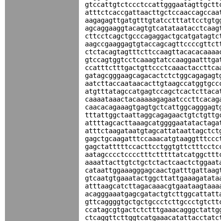
gtccattgtctccctccattgggaatagttgctt
atttctcaccgattaacttgctccaaccagccaa
aagagagttgatgtttgtatcctttattcctgtg
agcaggaaggtacagtgtcatataatacctcaag
cttcctcagctgcccagaggactgcatgatagtc
aagccgaaggagtgtaccagcagttccccgttct
ctctacagtagtttcttccaagttacacacaaaa
gtccagtggtcctcaaagtatccaaggaatttga
ccatttctttgactgttccctcaaactaccttca
gatagcgggaagcagacactctctggcagagagt
aatcttaccaataacacttgtaagccatggtgcc
atgtttatagccatgagtccagctcactcttaca
caaaataaactacaaaaagagaatcccttcacag
caacacagaaagtgagtgctcattggcagggagt
tttattggctaattaggcagagaactgtctgttg
attttagcacttaaagcatggggaatatactaga
atttctaagataatgtagcattataattagctct
gagctgcaagatttccaaacatgtaaggtttccc
gagctatttttccacttcctggtgttctttcctc
aatagcccctcccctttctttttatcatggcttt
aaaattacttgtctgctctactcaactctggaat
cataattggaaagggagcaactgatttgattaag
gtcaatgtgaaatactggcttattgaaagatata
atttaagcatcttagacaaacgtgaataagtaaa
acagggaaatgagcgatactgtcttggcattatt
gttcaggggtgctgctgccctcttgccctgtctt
ccatagcgtgactctctttgaaacagggctattg
ctcaggttcttggtcatgaaacatattacctatc