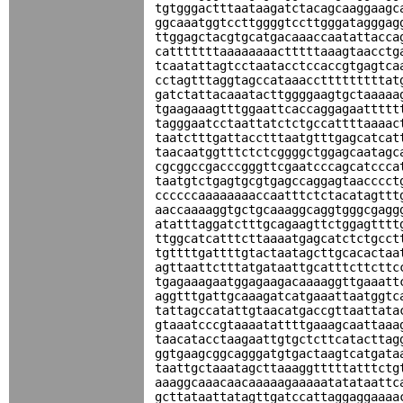
tgtgggactttaataagatctacagcaaggaagc
ggcaaatggtccttggggtccttgggatagggag
ttggagctacgtgcatgacaaaccaatattacca
catttttttaaaaaaaactttttaaagtaacctg
tcaatattagtcctaatacctccaccgtgagtca
cctagtttaggtagccataaacctttttttttat
gatctattacaaatacttggggaagtgctaaaaa
tgaagaaagtttggaattcaccaggagaattttt
tagggaatcctaattatctctgccattttaaaac
taatctttgattacctttaatgtttgagcatcat
taacaatggtttctctcggggctggagcaatagc
cgcggccgacccgggttcgaatcccagcatccca
taatgtctgagtgcgtgagccaggagtaacccct
ccccccaaaaaaaaccaatttctctacatagttt
aaccaaaaggtgctgcaaaggcaggtgggcgagg
atatttaggatctttgcagaagttctggagtttt
ttggcatcatttcttaaaatgagcatctctgcct
tgttttgattttgtactaatagcttgcacactaa
agttaattctttatgataattgcatttcttcttc
tgagaaagaatggagaagacaaaaggttgaaatt
aggtttgattgcaaagatcatgaaattaatggtc
tattagccatattgtaacatgaccgttaattata
gtaaatcccgtaaaatattttgaaagcaattaaa
taacatacctaagaattgtgctcttcatacttag
ggtgaagcggcagggatgtgactaagtcatgata
taattgctaaatagcttaaaggtttttatttctg
aaaggcaaacaacaaaaagaaaaatatataattc
gcttataattatagttgatccattaggaggaaaa