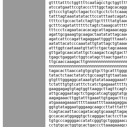
gttttatttctggttttcaatagcctgctggttt
atccatgaattccgtaccctttggctagcacagg
gttccctgtagtctagactcctgcctctctcaaa
tatttagtaaatatatacttccatttaatcagat
ttttcctgccactatctagttgctttttatgtaa
gctttcagatattttttctagtctaaagcatttt
tttccctcagaatacacacagcattagaaacagg
agattgcgaaagtgcaagactaatatattagcaa
agatcattccagattagaggaattgggtttaaat
aatattacatcccaaatattgtattagctgtaaa
atttggtcaataaatgttattctgactagcaaaa
gttgatgcaacatattgctcaagactcagtgact
tgagctgaggatctggtcatagcttaactgaatc
ttgcaaccaaagacttgnnnnnnnnnnnnnnnnn
nnnnnnnnnnnnnnnnnnnnnnnnnnnnnnnnnn
tagacacttaaccatgtgcgtgcttgcatttggg
tatactctaactatatctgccaagttgttaataa
gtgtttgggaggcataaatgtatataaaggaaat
tctatttgtgtcatttctcatctgagaaattttt
gaaggagagtgtagtggttaaggcttagttcagt
attgcaggaatagctctgagcatcagtgggtatg
aagagaaacttggtatttgaaattgtgagacttc
atgaaaagaaaatttttaaaattttaaaagagga
ggtgtataggaatgggaagcaagccttatttatt
tcagtacaattaccagatacagtgcaaagttaga
gccacacatggaggtgctcagggactactcctta
tgtgcccaggggaccatatcgggtgctggggaac
cctgtgcactggtgcactgacccttaaagaaagc