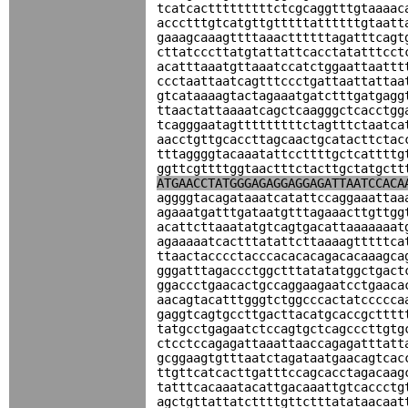
tcatcactttttttttctcgcaggtttgtaaaac
accctttgtcatgttgtttttattttttgtaatt
gaaagcaaagttttaaacttttttagatttcagt
cttatcccttatgtattattcacctatatttcct
acatttaaatgttaaatccatctggaattaattt
ccctaattaatcagtttccctgattaattattaa
gtcataaaagtactagaaatgatctttgatgagg
ttaactattaaaatcagctcaagggctcacctgg
tcagggaatagtttttttttctagtttctaatca
aacctgttgcaccttagcaactgcatacttctac
tttaggggtacaaatattccttttgctcattttg
ggttcgttttggtaactttctacttgctatgctt
ATGAACCTATGGGAGAGGAGGAGATTAATCCACA
aggggtacagataaatcatattccaggaaattaa
agaaatgatttgataatgtttagaaacttgttgg
acattcttaaatatgtcagtgacattaaaaaaat
agaaaaatcactttatattcttaaaagtttttca
ttaactacccctacccacacacagacacaaagca
gggatttagaccctggctttatatatggctgact
ggaccctgaacactgccaggaagaatcctgaaca
aacagtacatttgggtctggcccactatccccca
gaggtcagtgccttgacttacatgcaccgctttt
tatgcctgagaatctccagtgctcagcccttgtg
ctcctccagagattaaattaaccagagatttatt
gcggaagtgtttaatctagataatgaacagtcac
ttgttcatcacttgatttccagcacctagacaag
tatttcacaaatacattgacaaattgtcaccctg
agctgttattatcttttgttctttatataacaat