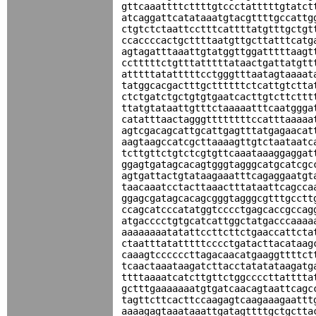
gttcaaattttcttttgtccctatttttgtatct
atcaggattcatataaatgtacgttttgccattg
ctgtctctaattcctttcattttatgtttgctgt
ccaccccactgcttttaatgttgcttatttcatg
agtagatttaaattgtatggttggatttttaagt
cctttttctgtttatttttataactgattatgtt
atttttatatttttcctgggtttaatagtaaaat
tatggcacgactttgcttttttctcattgtctta
ctctgatctgctgtgtgaatcacttgtcttcttt
ttatgtataattgtttctaaaaatttcaatggga
catatttaactagggttttttttccatttaaaaa
agtcgacagcattgcattgagtttatgagaacat
aagtaagccatcgcttaaaagttgtctaataatc
tcttgttctgtctcgtgttcaaataaaggaggat
ggagtgatagcacagtgggtagggcatgcatcgc
agtgattactgtataagaaatttcagaggaatgt
taacaaatcctacttaaactttataattcagcca
ggagcgatagcacagcgggtagggcgtttgcctt
ccagcatcccatatggtcccctgagcaccgccag
atgacccctgtgcatcattggctatgacccaaaa
aaaaaaaatatattccttcttctgaaccattcta
ctaatttatatttttcccctgatacttacataag
caaagtccccccttagacaacatgaaggttttct
tcaactaaataagatcttacctatatataagatg
ttttaaaatcatcttgttctggccccttatttta
gctttgaaaaaaatgtgatcaacagtaattcagc
tagttcttcacttccaagagtcaagaaagaattt
aaaagagtaaataaattgatagttttgctgctta