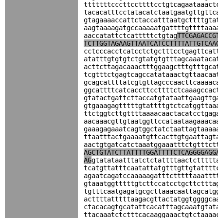
tttttttcccttccttttcctgtcagaataaact
tacacatttcctatacatctaatgaatgttgttc
gtagaaaaccattctaccatttaatgcttttgta
aagtaaaagatgccaaaaatgattttgttttaaa
aaccatattctcatttttctgtag
TTCGAGACCG
TCTTGGTAGAAGTTAATCATCCTTTTATTGTCAA
cctcccacctcatcctctgctttcctgagttcat
atatttgtgtgtctgtatgtgtttagcaaataca
acttcttagacaaactttggaagctttgtttgca
tcgtttctgagtcagccatataaactgttaacaa
gcagcattttatcgtgttagcccaacttcaaaac
ggcattttcatcaccttccttttctcaaagccac
gtatactgattcttaccatgtataattgaagttg
gtgaaagagtttttgtattttgtctcatggttaa
ttctggtcttgttttaaaacaactacatcctgag
aacaaacgttgtaatggttccataataagaaaca
gaaagagaaatcagtggctatctaattagtaaaa
ttaatttactgaaaatgttcacttgtgaattagt
aactgtgatcatctaaatggaaatttctgtttct
AGCTGTATCTTATTTTGGATTTTCTCAGGGGAGG
AG
gtatataatttatctctattttaactcttttt
tcatgttatttcaatattatgtttgttgtatttt
agaatcagatccaaaaagatttctttttaaattt
gtaaatggtttttgtcttccatcctgcttcttta
tgtttcaatgagatgcgcttaaacaattagcatg
acttttatttttaagacgttactatggtggggca
ctacacagtgcatattcacatttagcaaatgtat
ttacaaatctctttcacaaggaaactgtctaaaa