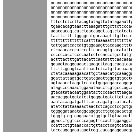
nnnnnnnnnnnnnnnnnnnnnnnnnnnnnnnnnn
nnnnnnnnnnnnnnnnnnnnnnnnnnnnnnnnnn
nnnnnnnnnnnnnnnnnnnnnnnnnnnnnnnnnn
nnnnnnnnnnnnnnnnnnnnnnnnnnnnnnnnnn
tttcctctccttacagtatagttatatagaaatt
tgaacacagtaaacttaaagatttgcttctccca
agacgacagtcatctgaccaggttagtctatcct
tacttctttttggggcatgacaaagtttgttcca
ttttttttttttttcattttaaaaatttttttta
tattgaatcaccatgtggaaagttacaaagcttt
ctcaaacacccatcccttcaccagtgtacatatt
ccccccacctccccaatcctccaccctgcctatg
actttactttgattacattcaatatttcaacaaa
ggaagtaagggaaactgaagcttaagtcaagtaa
ttcttcggagtcaattaactctcatgttacaaaa
ctatacaaaaagaacattgctaaacatgcaaagg
ggattattagtgcctgatcgaattgggtgtgcct
agtaaacctaagctccatgtgggaggagcaaggg
atagccccaaactggaaataacctcgtgcccagc
gtacatatacaatggaatactcccaactttaaga
aacacgggtggtatcttgaggatgatcttgttaa
aaatacaagatgatttcacccagatgtcatacat
atatctattaaaaactaactctcagcctccgctg
tgggggataaataggcagggtcctgtggacactg
tgggtgtggtgaggaacatggtgcttgtaaaact
ggaccctggtcccccagagttccacttggaaggc
ccattcctgtaaaccactgttacctcagtcataa
tacccagggaaatgagtcggtcacagaaggaagg