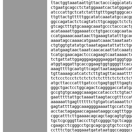
ttactggtaaataattgttactacccaggcatat
ctgaatgcagcctctatggaaatcactatggaga
atcccattgctcatctatttgtttgagtgggcac
ttgttactgtttttggcatatcaaatatgccacg
ggccagatactctcagtatcttgcagggctctct
gtcagctttgtgcaaagcaaatgccctacccact
acataaaattggaaaatcctgtgacccagcaata
ccatgaaaacaaataacttgaaagtatatttgca
aaaatagccaaaacatgaaatcaaactaaataat
ctgtggtgtatatgctaaatagaatattattctg
atatgaagtaactaaatcaacacaattatcaaat
tcatgcgaacagactcccagaagtcaataaaact
tctgattattggagggagagggaaggatgggtgg
atggtaggattgcaccggaagtggtggggttcac
aaagttttgcaatgttcagattaataagaaatca
tgttaaaagcatcatctcttgtagttacaaattt
tctccctccctctctctctctctttctctctctc
atgcttacccatttgatccctgagtggtttgagt
gggctgactcctggcagactcaggggaccatatg
gccgtgtgcaaggcaaagaccataccctctgtac
gaatttttattgctaaaattaagtaccgtttcca
aaaaaattgagttttttctgtgatcataaaattc
gagtattttaggcaaaggggaaaattgccatctg
acctactagagaaccagaaataaggccagtttgg
cggcatttcttgaaaacagcagctagcagtgtgg
tgctcgcgggttacccttgtcggggctgctcagg
cgaagcctcgggcctgcgcagcgcgtgctcccgt
cctttctgctaggaaatgatataatggccagggc