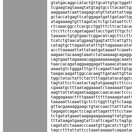
gtatgacaggccatactgttgcattgtgctggat
tcgaagtagtaaagtatgtagtgccttacaattg
aaggaaatcaattaagagcatgttatattattag
gctaccatgagttcatggagatgattgataattg
atagaaaagtgtttagatactctgctataattct
ctcaaacggcctcacgcctggtttcttcactaca
ctccttctccagatagaattacctgattttgctc
taaaaactgtgtgaactcggacatcagcttcctt
tcatctgtaacatggaagtgagtatttcattgtt
catagtgcttagaatatatttgttagaaaacata
accttaaaaattattataatgataaaattcaaat
aagaactacaaagtaaatctataaaaagcagagg
cagtgaattagaaaacaggaaaaaaaaggcaaat
taaccacagataggaaggagattaaaacataaca
aaaatgtctgggatttgcttcagaattaattgtg
taagacaagattggccacaagttgataattgtta
tggctatactattctacttttagatatacatggt
tagtattcctcaatactagtatgaaagtcttccc
cgaaatgctttaataggaaaatctaaaaaattga
aagttattatagaataaggaccaacacaactccc
taggagaaacttttgaaattttttaaaagataat
taaaaattcaaattgctctctggtttgttctaag
gttacgaaaaggaagctgtaccaacttatttata
tagagatcagactccagcattagatttttcctaa
tctgatatgaaataagagaagaaaagttatgtga
tttataagatgaagtattcattcagattctagtg
cagatatctaaaacccaaatgttgacatcttgtt
tagcctttattattcctaaataaagatcagaata