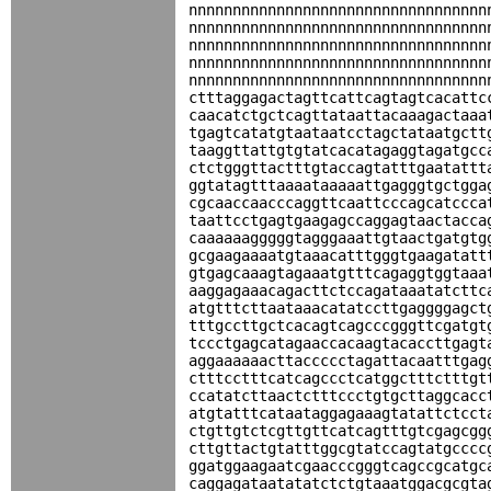
nnnnnnnnnnnnnnnnnnnnnnnnnnnnnnnnnn
nnnnnnnnnnnnnnnnnnnnnnnnnnnnnnnnnn
nnnnnnnnnnnnnnnnnnnnnnnnnnnnnnnnnn
nnnnnnnnnnnnnnnnnnnnnnnnnnnnnnnnnn
nnnnnnnnnnnnnnnnnnnnnnnnnnnnnnnnnn
ctttaggagactagttcattcagtagtcacattc
caacatctgctcagttataattacaaagactaaa
tgagtcatatgtaataatcctagctataatgctt
taaggttattgtgtatcacatagaggtagatgcc
ctctgggttactttgtaccagtatttgaatattt
ggtatagtttaaaataaaaattgagggtgctgga
cgcaaccaacccaggttcaattcccagcatccca
taattcctgagtgaagagccaggagtaactacca
caaaaaagggggtagggaaattgtaactgatgtg
gcgaagaaaatgtaaacatttgggtgaagatatt
gtgagcaaagtagaaatgtttcagaggtggtaaa
aaggagaaacagacttctccagataaatatcttc
atgtttcttaataaacatatccttgaggggagct
tttgccttgctcacagtcagcccgggttcgatgt
tccctgagcatagaaccacaagtacaccttgagt
aggaaaaaacttaccccctagattacaatttgag
ctttcctttcatcagccctcatggctttctttgt
ccatatcttaactctttccctgtgcttaggcacc
atgtatttcataataggagaaagtatattctcct
ctgttgtctcgttgttcatcagtttgtcgagcgg
cttgttactgtatttggcgtatccagtatgcccc
ggatggaagaatcgaacccgggtcagccgcatgc
caggagataatatatctctgtaaatggacgcgta