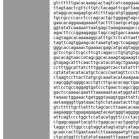
gtctttttgacacaaagcactagtcatcaaggaa
ttagtaactcgttcttgtctacagattcgattaa
ataggcacaagagtgcatctttagcatgtgggag
tgccgccccacctcccagcactgctgggagtagc
gaacacaggaaagaaaattacttttaatgcatgg
ggtatatcaaaaattaatgagctaaagaaagacc
agacttcccggaagaggctagccagtgaccaaaa
cagtagacacaaaaaggcatttgctctcattaat
tagttcagtggaagcactaaatgtagctcagagg
gggcaccagaaactgaaaacgagcatgcagtagg
gctcctgcctcgccttcgtcagaccctgtgtgtg
gacacagtaaccatagcggcacaaagtagaaagt
gtagagcatttcaacttgcatacatagctgaaag
cctttggcattatctttggagatcacctatattt
cgtatatacatacatgctcacccaatagttccct
ctaagtccttacttatgcgcaaatacataaagaa
cagcgggtagggcacctgtcttgcacacagctga
atccctgccaggagtgatccctgaactcagccgg
gactccaaaacaaatttaaaaaatacatagatat
taaaactggaaactgatgggtaaagtggattatt
aataagggttgataaactgtctataaatactttg
gtctttttgcttatttctagcaccttaaacacaa
aagaaggctggagagagagtacaatgggtagggg
attcagtccctggctccatacatggttcccctac
ctgagcagaattacgttctgagcaccactgagtg
taggcctttggcccgtaggtatagtatgtcatag
gcaaccacttgaataaatcttaaaagaatgttga
ctacatggttctatatataaaagtttaaaattag