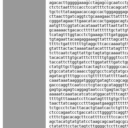
agacacttgggggaaagcctagagccgcaatcct
ctctctaatttccacctccattttctcacagcat
tgctcttataagaacaccagccactgggagggag
cttaacttgatcaggtctgcaaagaacttatttt
cgggatagaacttgaacataccactgaggacagt
aatgtttcggtatcacataaattatttaattatt
gcaaaaactgacacctttttattttttgctattg
tcatagtttggtacctctgaaagctttgatggga
tgtagaattacaagaggaaagttattttagcatt
ttttctgatttttttgtaggcttcaccaaaatgt
gtatttactactaaaataatacattttatagttt
tcttcaatctagttattgctagtatgcaaaattc
tacacatttgtgcatttcttttttgtgggttcct
taccattcttggtgatccttggatatttgatctg
ctatgttgcttggactcactagtcctggggccac
gtgccatatatcaaacctggtgcctcatgtatgc
agatacgttttggcccctgttttttatttttaat
caaataaataagggatggggtgatagtccagcag
gacccaggttcaatccctcgtaccgcatagggtt
gagtgcagagtcaggagtaatccctgagtactgc
aaaaatcaaatacatcatcatggacattttcagt
ttttgtttaaaatccttcaatagttttgtgcttc
taacttatcaagccctttagaatgaaggtttttt
tctgccctctacttacactgtaatcactctgttt
ctcccagaatcctgaccatccttggggttcaggt
ctttctgacacagcttccattttcctttccacct
agctacatgtatgtatcctaagcagcaatagcgc
ctatatttcctactagtcttggggctccttcagt