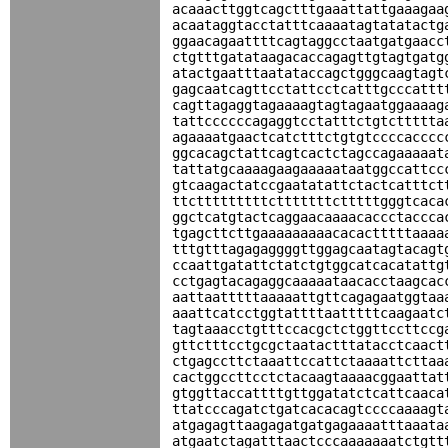
acaaacttggtcagctttgaaattattgaaagaa
acaataggtacctatttcaaaatagtatatactg
ggaacagaattttcagtaggcctaatgatgaacc
ctgtttgatataagacaccagagttgtagtgatg
atactgaatttaatataccagctgggcaagtagt
gagcaatcagttcctattcctcatttgcccattt
cagttagaggtagaaaagtagtagaatggaaaag
tattccccccagaggtcctatttctgtcttttta
agaaaatgaactcatctttctgtgtccccacccc
ggcacagctattcagtcactctagccagaaaaat
tattatgcaaaagaagaaaaataatggccattcc
gtcaagactatccgaatatattctactcatttct
ttctttttttttctttttttctttttgggtcaca
ggctcatgtactcaggaacaaaacaccctaccca
tgagcttcttgaaaaaaaaacacactttttaaaa
tttgtttagagaggggttggagcaatagtacagt
ccaattgatattctatctgtggcatcacatattg
cctgagtacagaggcaaaaataacacctaagcac
aattaatttttaaaaattgttcagagaatggtaa
aaattcatcctggtattttaatttttcaagaatc
tagtaaacctgtttccacgctctggttccttccg
gttctttcctgcgctaatactttatacctcaact
ctgagccttctaaattccattctaaaattcttaa
cactggccttcctctacaagtaaaacggaattat
gtggttaccattttgttggatatctcattcaaca
ttatcccagatctgatcacacagtccccaaaagt
atgagagttaagagatgatgagaaaatttaaata
atgaatctagatttaactcccaaaaaaatctgtt