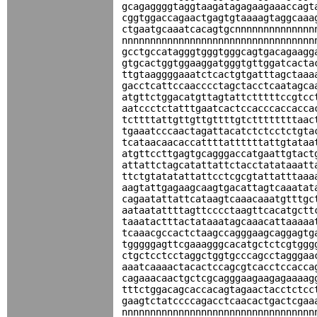
gcagaggggtaggtaagatagagaagaaaccagt
cggtggaccagaactgagtgtaaaagtaggcaaa
ctgaatgcaaatcacagtgcnnnnnnnnnnnnnn
nnnnnnnnnnnnnnnnnnnnnnnnnnnnnnnnnn
gcctgccatagggtgggtgggcagtgacagaagg
gtgcactggtggaaggatgggtgttggatcacta
ttgtaaggggaaatctcactgtgatttagctaaa
gacctcattccaacccctagctacctcaatagca
atgttctggacatgttagtattctttttccgtcc
aatccctctatttgaatcactccacccaccacca
tcttttattgttgttgttttgtcttttttttaac
tgaaatcccaactagattacatctctcctctgta
tcataacaacaccattttattttttattgtataa
atgttccttgagtgcagggaccatgaattgtact
attattctagcatattattctacctatataaatt
ttctgtatatattattcctcgcgtattatttaaa
aagtattgagaagcaagtgacattagtcaaatat
cagaatattattcataagtcaaacaaatgtttgc
aataatattttagttcccctaagttcacatgctt
taaatactttactataaatagcaaacattaaaaa
tcaaacgccactctaagccagggaagcaggagtg
tgggggagttcgaaagggcacatgctctcgtggg
ctgctcctcctaggctggtgcccagcctagggaa
aaatcaaaactacactccagcgtcacctccacca
cagaaacaactgctcgcagggaagaagagaaaag
tttctggacagcaccacagtagaactacctctcc
gaagtctatccccagacctcaacactgactcgaa
nnnnnnnnnnnnnnnnnnnnnnnnnnnnnnnnnn