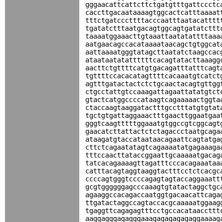
gggaacattcattcttctgatgtttgattccctc
caccttgacaataaaagtggcactcatttaaaat
tttctgatcccttttacccaatttaatacatttt
tgatatctttaatgacagtggcagtgatatcttt
taaaatggaaacttgtaaattaatatattttaaa
aatgaacagccacataaaataacagctgtggcat
aattaaaatgggtatagcttaatatctaagccac
ataataatatattttttcacagtatacttaaagg
aacttctgttttcatgtgacagatttatttcagt
tgttttccacacatagttttcacaaatgtcatct
agtttgatactactctctgcaactacagtgttgg
ctgcctattgtccaaagattagaattatatgtct
gtactcatggccccataagtcagaaaaactggta
ctaccaagtaaggatactttgcctttatgtgtat
tgctgtgattaggaaactttgaacttggaatgaa
gggtcaagtttttggaaatgtggccgtcggcagt
gaacatcttattactctctagaccctaatgcaga
ataagatgtaccataataacagaattcagtatga
cttctcagaatatagtcagaaaatatgagaaaga
tttccaacttataccggaattgcaaaaatgacag
tatcacagaaaagttagatttcccacagaaataa
catttacagtaggtaaggtactttcctctcacgc
ccccagtgggtccccagagtagtaccaggaaatt
gcgtggggggagcccaaagtgtatactaggctgc
agaaggccacagaccaatggtgacaacattcaga
ttgatactaggccagtaccacgcaaaaatggaag
tgaggttcagagagtttcctgccacataaccttt
aaggagggagagggaaagagagagagaggaaaag