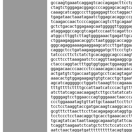
gccaagtgaaatcaggagtcaccagagacttcct
ctagtctgggagacggagccccaggagcacagtc
caaagcatcaggcccttggaggagttcctaggac
tgagataactaaatagaatctggagcacaggccc
tcaagaccaactccccaggaccagtcttgcagaa
gctctgacactggagaagcaatgggggttgggga
ataggaggccagcgtcagatcccaattcagattc
atggccttggtcttagtggggaaactgagattgc
ctggaagaggaacacggtctaatggggcaccagg
gggcagaggaaaagaaggaagcatccttgatgga
cagggctcctgataagaggaggatgcttccctgt
tatccccttctctatctgcacagggcagcccaag
gccttccttaaagaatctccaggttaagaaggcg
ctacccaggtactttggtggtggactggaaggta
ggagacaacccaaccctccaaacagaccaacaac
actgatgtctgaccaatggatgcctcacagtaga
aaacactgtggagaagagtgtgtcacctgctgaa
agcatcagggggcctggatctaaagttccagaaa
tttgttttcttttgccattaatcatcccactgtt
atcttatcagcaacaagagtcttgcctatatcat
tggggagtcctggaacccagtgggaaactaaccc
ccctggaaaatagtgttattgctaaaattccttc
tcctcctaaggtaccgatgacaagtcaaggcacc
gcgtttcttaacttccttacagagagcataggtg
tcctccctcctaacaggctgcacctgaaacacct
tgcagtatcactaattaaggcagaaatgtattca
tcaggttaagaatctcatgctcttctccatccct
aatctaactaggatgattttttttttacagtggg