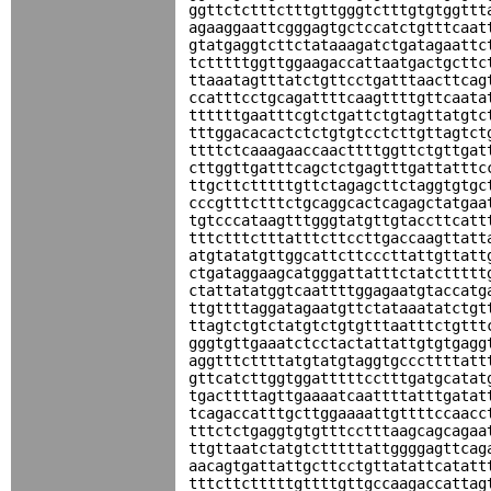
ggttctctttctttgttgggtctttgtgtggttt
agaaggaattcgggagtgctccatctgtttcaat
gtatgaggtcttctataaagatctgatagaattc
tctttttggttggaagaccattaatgactgcttc
ttaaatagtttatctgttcctgatttaacttcag
ccatttcctgcagattttcaagttttgttcaata
ttttttgaatttcgtctgattctgtagttatgtc
tttggacacactctctgtgtcctcttgttagtct
ttttctcaaagaaccaacttttggttctgttgat
cttggttgatttcagctctgagtttgattatttc
ttgcttctttttgttctagagcttctaggtgtgc
cccgtttctttctgcaggcactcagagctatgaa
tgtcccataagtttgggtatgttgtaccttcatt
tttctttctttatttcttccttgaccaagttatt
atgtatatgttggcattcttcccttattgttatt
ctgataggaagcatgggattatttctatcttttt
ctattatatggtcaattttggagaatgtaccatg
ttgttttaggatagaatgttctataaatatctgt
ttagtctgtctatgtctgtgtttaatttctgttt
gggtgttgaaatctcctactattattgtgtgagg
aggtttcttttatgtatgtaggtgcccttttatt
gttcatcttggtggatttttcctttgatgcatat
tgacttttagttgaaaatcaattttatttgatat
tcagaccatttgcttggaaaattgttttccaacc
tttctctgaggtgtgtttcctttaagcagcagaa
ttgttaatctatgtctttttattggggagttcag
aacagtgattattgcttcctgttatattcatatt
tttcttctttttgttttgttgccaagaccattag