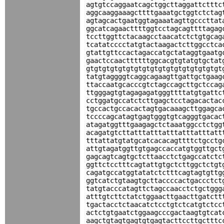
agtgtccaggaatcagctggcttaggattctttc
aggcaaggaaagcttttgaaatgctggtctctag
agtagcactgaatggtagaaatagttgcccttat
ggcatcagaacttttggtcctagcagttttagag
tccttggttctacaagcctaacatctctgtgcag
tcatatcccctatgtactaagactcttggcctca
gtattgttccactagaccatgctataggtgaatg
gaactccaacttttttggcacgtgtatgtgctat
gtgtgtgtgtgtgtgtgtgtgtgtgtgtgtgtgt
tatgtaggggtcaggcagaagttgattgctgaag
ttaccaatgcacccgtctagccagcttgctccag
ttgggagtgtagagagatgggttttatgtgattc
cctggatgccatctcttgagctcctagacactac
tgccactgccacactagtgacaaagcttggagca
tccccagcatagtgagtgggtgtcagggtgacac
atagatggtttgaagagctctaaatggcctctgg
acagatgtcttatttatttatttatttatttatt
tttattatgtatgcatcacacagttttctgcctg
attgtagatggttgtgagccaccatgtggttgct
gagcagtcagtgctcttaacctctgagccatctc
ggttctcctttcagtattgtgctcttggctctgt
cagatgccatggtatatctctttcagtagtgttg
ggtcatctgtaagtgcttaccccactgaccctct
tatgtacccatagttctagccaacctctgctggg
atttgtcttctatctggaacttgaacttgatctt
tgactacctctaacatctcctgtctcatgtctcc
actctgtgaatctggaagcccgactaagtgtcat
aagctgtagtgagtgtgagtacttccttgctttc