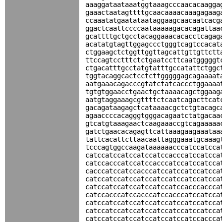
aaaggataataaatggtaaagcccaacacaagga
gaaactaatagttttgcaacaaaacaaagagaag
ccaaatatgaatataataggaagcaacaatcacg
ggactcaattccccaataaaaagacacagattaa
gcattttgctgcctacaggaaacacacctcagag
acatatgtagttggagccctgggtcagtccacat
ctggaagctctggttggttagcattgttgttctt
ttccagtcctttctctgaatccttcaatgggggt
ctgacatttgcctatgtatttgccatattctggc
tggtacaggcactcctcttgggggagcagaaaat
aatgaaacagacccgtatctatcaccctggaaaa
tgtgtggaacctgaactgctaaaacagctggaag
aatgtaggaaagcgttttctcaatcagacttcat
gacagataagagctcataaaacgctctgtacagc
agaaccccacagggtgggacagaatctatgacaa
gtcatgtaaagaactcaagaaaccgtcagaaaaa
gatctgaacacagagttcattaaagaagaaataa
tattcacattcttaacaattagggaaatgcaaag
tcccagtggccaagataaaaaacccatccatcca
catccatccatccatccatccacccatccatcca
catccacccatccatccacccatccatccatcca
cacccatccatccacccatccatccatccatcca
catccatccatccatccatccatccatccatcca
catccatccatccatccatccatccacccaccca
catccacccatccacccatccacccatccatcca
catccatccatccatccatccatccatccatcca
catccatccatccatccatccatccatccatcca
catccatccatccatccatccatccatccaccca