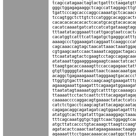
tcagccatagaactagtactgatttctaagatgt
gggctggagagaaggctcagccattaggagcttg
tgattcccagcacccaggccaaaatgctcacaac
tccagtggctcttgtctccatgggcacaggcact
cacacacacacacactcacatgcacgtacacaca
cacatcaaaatgatcatccatcatgataaagtag
tttaatatacggaaattcattgacgtaatccact
cacatggtcatttcattagatgctgagggcattt
aaaagccctggaaagatcaggaattcaaggccca
cagcaaaccagtagctaacattaaactaaatgga
cgtgaagcaatccaactaaaatcagggactagac
ttcaatatagtactcgaagtcctagccagagcaa
atataaattggaagggaagaagtcaaactatcac
ttaagtgacaccaaaagttccaccagagaactat
gtgttgggggtataaaattaactcaaacaaatga
acaggctgagaaagaaattagggaagtgacaccc
ttggtgtgactttaaccaagcaagtgaaagattt
agaaagaaattgaagatttcagaagatggaaaga
ttaatatagtaaaaatggtcattttgccaaaagc
ttaaaattcctactcaattctttacagagataga
caaaaaccccaggacagtgaaaactatactcatc
catctctgacctcaagcagtattacagagcaata
cagagacaggcagatagatcagtggaatagattt
atatggtcacttgatatttgacaaaggagctaaa
tttcagcaaatggtgctggttcaactggaggtca
atgcttatcaccctgtacaaagcttaagtccaag
agatacactcaaactaatagaagaaaaactaagg
agaaaatttcctgaacaaaacaccaatggcttat