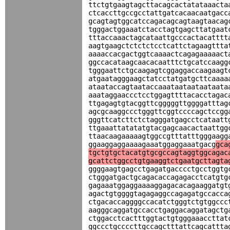
ttctgtgaagtagcttacagcactatataaacta
ctcaccttgccgcctattgatcacaacaatgacc
gcagtagtggcatccagacagcagtaagtaacag
tgggactggaaatctacctagtgagcttatgaat
tttaccaaactagcataattgcccactacatttt
aagtgaagctctctctcctcattctagaagttta
aaaaccacgactggtcaaaactcagagaaaaact
ggccacataagcaacacaatttctgcatccaagg
tgggaattctgcaagagtcggaggaccaagaagt
atgaatagggaagctatcctatgatgcttcaaaa
ataataccagtaataccaaataataataataata
aaataggaaccctcctggagttttacacctagac
ttgagagtgtacggttcgggggttggggatttag
agcgcaaggccctgggttcggtccccagctccgg
gggttcatcttctctagggatgagcctcataatt
ttgaaattatatatgtacgagcaacactaattgg
ttaacaagaaaaagtggccgtttatttgggaagg
ggaaggaggaaaagaaatggaggaaatgacg
gca
tgctgtgctacatgtgcgccagtaggtggcagac
gcattctggcctgtgaaggtctgaatgcttagta
ggggaagtgagcctgagatgacccctgcctggtg
ctgggatgactgcagacaccagagacctcatgtg
gagaaatggaggaaaaggagacacagaaggatgt
agactgtggggtagagaggccagagatgccacca
ctgacaccaggggccacatctgggtctgtggccc
aagggcaggatgccacctgaggacaggatagctg
ctggacctcactttggtactgtgggaaaccttat
ggccctgccccttgccagctttattcagcattta