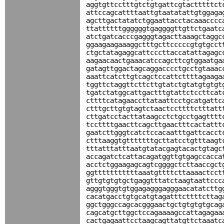
aggtgttcctttgtctgtgattcgtactttttct
attccagcattttaattgtaatatattgtggaga
agcttgactatatctggaattacctacaaacccc
ttattttttggggggtgaggggttgttctgaatc
atctgatcacccgagggtagacttaaagctaggc
ggaagaagaaaggctttgcttcccccgtgtgcct
ctgctatagaggcattcccttaccatattagagc
aagaacaactgaaacatccagcttcgtggaatga
gatagttggactagcaggacccctgcctgtaaac
aaattcatcttgtcagctccattcttttagaaga
tggttctaggttcttcttgtatctgtatgtgtgt
tgatctatggcattgactttgtattctccttcat
cttttcatagaaccttataattcctgcatgattc
ctttgcttgtgtagtctaactccttttctttatt
cttgatcctacttataagcctctgcctgagtttt
tccttttgaacttcagcttgaactttcactattt
gaatcttgggtcatctccacaatttgattcacct
ctttaaggtgtttttttgcttatcctgtttaagt
tttatttatttaatgtatacgagtacactgtagc
accagatctcattacagatggttgtgagccacca
acctctggaagagcagtcggggctcttaaccgct
ggtttttttttttaaatgttttcttaaaactcct
gttgtgtgtgctgaggtttatctaagtaattccc
agggtgggtgtggagagggagggaacatatcttg
cacatgacctgtgcatgtagatttcttttcttag
ggctgggccagcacgggaactgctgtgtgtgcag
cagcatgcttggctccagaaaagccattagagaa
cactgagaattcctaagcagttatgttctaaatc