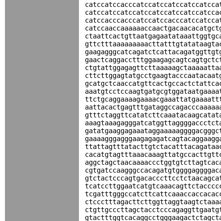
catccatccacccatccatccatccatccatcca
catccatccatccatccatccatccatccatcca
catccacccacccatccatccacccatccatcca
catccaaccaaaaaaccaactgacaacacatgct
ctaattcactgttaatgagaatataaattggtgc
gttctttaaaaaaaaacttatttgtatataagta
gaagagggcatcagatctcattacagatggttgt
gaactcaggacctttggaagagcagtcagtgctc
ctgtattggagagttcttaaaaagctaaaaatta
cttcttggagtatgcctgaagtacccaatacaat
gcatgctcaaccatgttcactgccactctattca
aaatgtcctccaagtgatgcgtggataatgaaaa
ttctgcaggaaaagaaaacgaaattatgaaaatt
aattacactgagtttgataggccagacccaaaaa
gtttctaggttcatatcttcaaatacaagcatat
aaagtaaagagggatcatggttaggggaccctct
gatatgaaggagaaataggaaaaaggggacgggc
gaaaagggagggaagagagatcagtacaggaagg
ttattagtttatacttgtctacatttacagataa
cacatgtagtttaaacaaagttatgccacttgtt
aggctagctaacaaaaccctggtgtcttagtcac
cgtgatccaagggccacagatgtggggaggggac
gtctactcccagtgacacccttcctctaacagca
tcatccttggaatcatgtcaaacagttctacccc
tcgatttgggccatcttcattcaaaccaccacac
ctccctttagacttcttggttaggtaagtctaaa
ctgttgcccttagctacctcccagaggttgaatg
gtactttggtcacaggcctgggaagactctagct