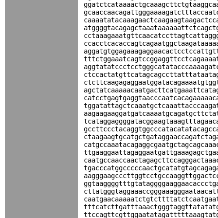
ggatctcataaaactgcaaagcttctgtaaggca
gcaaccaacagattgggaaaagatctttaccaat
caaaatatacaaagaactcaagaagtaagactcc
atggggtacagagctaaataaaaaattctcagct
cctaaagaaatgttcaacatccttagtcattagg
ccacctcacaccagtcagaatggctaagataaaa
aggatgtggagaaagaggaacactcctccattgt
tttctggaaatcagtccggaggttcctcagaaaa
aggtatatccctcctgggcatatacccaaaagat
ctccactatgttcatagcagccttatttataata
ctcttcaagagaggaatggatacagaaaatgtgg
agctatcaaaaacaatgacttcatgaaattcata
catcctgagtgaggtaacccaatcacagaaaaac
tggatattagctcaaatgctcaaattacccaaga
aagaagaaggatgatcaaaatgcagatgcttcta
tcataggaggggatacggaagtaaagtttagaac
gccttccctacaggtggcccatacatatacagcc
ctaagaagtgcatgctgataggaaccagatctag
catgccaaatacagaggcgaatgctagcagcaaa
ttgaaggaattagaggaatgattgaaagagctga
caatgccaaccaactagagcttccagggactaaa
tgacccatggcccccaactgcatatgtagcagag
aagggaagcccttggtcctgccaaggttggactc
ggtaaggggtttgtataggggaaggaacaccctg
cttatgggtaggaaaccgggaaagggaataacat
caatgaacaaaaatctgtcttttatctcaatgaa
tttcatcttgatttaaactgggtaggttatatat
ttccagttcgttggaatatagatttttaaagtat