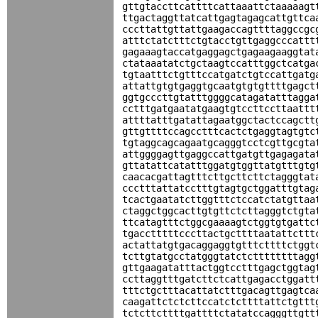
gttgtaccttcattttcattaaattctaaaaagt
ttgactaggttatcattgagtagagcattgttca
cccttattgttattgaagaccagttttaggccgc
atttctatctttctgtacctgttgaggcccattt
gagaaagtaccatgaggagctgagaagaaggtat
ctataaatatctgctaagtccatttggctcatga
tgtaatttctgtttccatgatctgtccattgatg
attattgtgtgaggtgcaatgtgtgttttgagct
ggtgcccttgtatttggggcatagatatttagga
cctttgatgaatatgaagtgtccttccttaattt
attttatttgatattagaatggctactccagctt
gttgttttccagcctttcactctgaggtagtgtc
tgtaggcagcagaatgcagggtcctcgttgcgta
attggggagttgaggccattgatgttgagagata
gttatattcatatttggatgtggttatgtttgtg
caacacgattagtttcttgcttcttctagggtat
ccctttattatcctttgtagtgctggatttgtag
tcactgaatatcttggtttctccatctatgttaa
ctaggctggcacttgtgttctcttagggtctgta
ttcatagtttctggcgaaaagtctggtgtgattc
tgacctttttcccttactgcttttaatattcttt
actattatgtgacaggaggtgtttcttttctggt
tcttgtatgcctatgggtatctcttttttttagg
gttgaagatatttactggtcctttgagctggtag
ccttaggtttgatcttctcattgagacctggatt
tttctgctttacattatctttgacagttgagtca
caagattctctcttccatctcttttattctgttt
tctcttcttttgattttctatatccagggttgtt