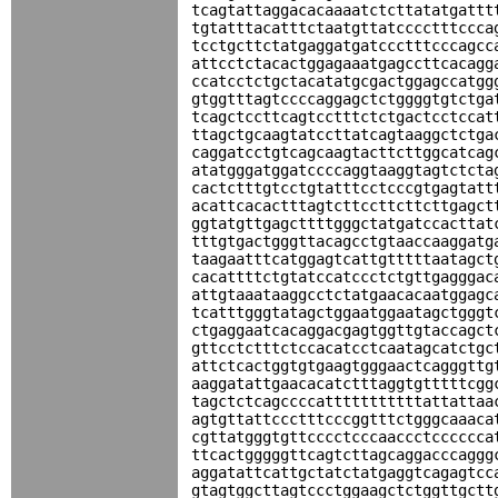
tcagtattaggacacaaaatctcttatatgattt
tgtatttacatttctaatgttatcccctttccca
tcctgcttctatgaggatgatccctttcccagcc
attcctctacactggagaaatgagccttcacagg
ccatcctctgctacatatgcgactggagccatgg
gtggtttagtccccaggagctctggggtgtctga
tcagctccttcagtcctttctctgactcctccat
ttagctgcaagtatccttatcagtaaggctctga
caggatcctgtcagcaagtacttcttggcatcag
atatgggatggatccccaggtaaggtagtctcta
cactctttgtcctgtatttcctcccgtgagtatt
acattcacactttagtcttccttcttcttgagct
ggtatgttgagcttttgggctatgatccacttat
tttgtgactgggttacagcctgtaaccaaggatg
taagaatttcatggagtcattgtttttaatagct
cacattttctgtatccatccctctgttgagggac
attgtaaataaggcctctatgaacacaatggagc
tcatttgggtatagctggaatggaatagctgggt
ctgaggaatcacaggacgagtggttgtaccagct
gttcctctttctccacatcctcaatagcatctgc
attctcactggtgtgaagtgggaactcagggttg
aaggatattgaacacatctttaggtgtttttcgg
tagctctcagccccatttttttttttattattaa
agtgttattccctttcccggtttctgggcaaaca
cgttatgggtgttcccctcccaaccctcccccca
ttcactgggggttcagtcttagcaggacccaggg
aggatattcattgctatctatgaggtcagagtcc
gtagtggcttagtccctggaagctctggttgctt