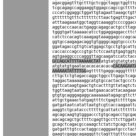
agacggagtttgctttgctcggctaggctggttt
tcgcagagccaggaaggtggagccagccgctttt
cccatcggaggctggattgtagaattaaagctgt
gttttttgtttcttttttcttaactgagtttgac
atttaagaaatggctaggtcaaaggtccccggac
aggtacccaacactgaggcagagcactgccttag
tgggtgattaaaaacatcctggaggaggaccttc
catctccacagtcaaagagtaaaggagcccagca
ggtgccaagagacaggtgtggggcaggtgcccct
ggatagaccgttgtcatggagctgcctgtgcatt
caccacccagcccgtgctctccaatgtgagtggt
agtgaaggccccagggttagcaagatccatctac
GCCAGCATTTTAAAAACTAT
atgtatgtatgtat
atgtatgtgaatacacacacacaca
CACAAGAAT
AAAAAATATTTTGG
agtttttgaggcagggtttt
cttgctctgtagaccaggctggccttgagctcag
taggactaaaaaaggcatgtgccactactgccct
ggttcataagtgaactgtcactttgttatagtct
tggttaagtaatgctaatgaacacattacaagaa
gtgtgcagggagaggcaaaaaaatagagcgttct
attgctgaaactatgagttttctgagtcttttga
gatgataatcatattaatgtcgtcaccaagaatt
aaggtctgcataccctttttgcattatctttttt
agcagcaagtgtgggaccctgtgcagacctgcga
aacagcagctgcttttcgagttgccttcttggat
gcagctcagacgccaaagctctatctgcagctat
gatgatttgtccactaggccagggaatgccctac
gaagtcgaggcagagggttctagtttgtttccga