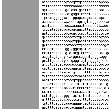
atacagctctctgtcagttgtaggaatggtgaag
ttttnnnnnnnnnnnnnnnnnnnnnnnnnnnnnn
agtaagatctatgctaaatgacttccaggcaatt
cctgcctgatttcatgagatcccctactcccccc
tgtacaggaggaacttggagacagctctctgact
aaaacaaaacaaaaccttagcagtaaggaaccca
gagtcagggaacggaagaggataagagattaagg
tgggatattagggacagcaaggttagtggccctc
aatgcgtggggtgcagactcacctgcattctgta
gccagctctgccaccatctgcacgaattgcgtcc
gagaagagagacccggtggaggtgtcctacgacc
gctcgcctttgccataccttgaagcacctgccgc
ccaagtgcaggtggtcggcagataccaggactcc
ccgttcctctgtgtatacgtctccagggcaactg
aaggtcgtgacgtcacggccaggatgcggaaggc
gccttgcacctgcctgaggtagtgagggtgtctc
gtcctctacacacggacccagagtggctggggtg
cagtccagaacaaccaaacatgtaaccaccgcgt
aagcagccttaacactgttttgtttctggtgtat
tctggatctctgaaaactcaaataaccgtatact
aagtctgggacaatcagtggggaaagcagaacaa
ttaacttgagtatttcttatttatatttcgattg
aacatccccctaacccctccctctccccttctat
ccattaccaccctccccccaacaatcacgttcac
cctatggtccagggttactcttaataacaacttt
gttttaaagtcgagcttcattttgtggctgagtg
tatcttgagcttaaagaaaaccagtttctttgtc
aagtttcatacgagtacaaaatgcaacgattttt