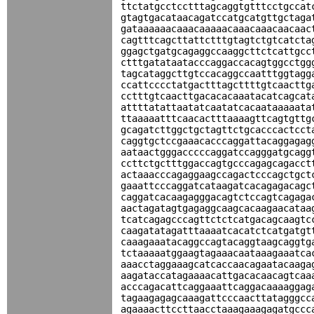
ttctatgcctcctttagcaggtgtttcctgccat
gtagtgacataacagatccatgcatgttgctaga
gataaaaaacaaacaaaaacaaacaaacaacaac
cagtttcagcttattctttgtagtctgtcatcta
ggagctgatgcagaggccaaggcttctcattgcc
ctttgatataatacccaggaccacagtggcctgg
tagcataggcttgtccacaggccaatttggtagg
ccattcccctatgactttagcttttgtcaacttg
cctttgtcaacttgacacacaaatacatcagcat
attttatattaatatcaatatcacaataaaaata
ttaaaaatttcaacactttaaaagttcagtgttg
gcagatcttggctgctagttctgcacccactcct
caggtgctccgaaacacccaggattacaggagag
aataactgggacccccaggatccagggatgcagg
ccttctgctttggaccagtgcccagagcagacct
actaaacccagaggaagccagactcccagctgct
gaaattcccaggatcataagatcacagagacagc
caggatcacaagagggacagtctccagtcagaga
aactagatagtgagaggcaagcacaagaacataa
tcatcagagcccagttctctcatgacagcaagtc
caagatatagatttaaaatcacatctcatgatgt
caaagaaatacaggccagtacaggtaagcaggtg
tctaaaaatggaagtagaaacaataaagaaatca
aaacctaggaaagcatcaccaacagaatacaaga
aagataccatagaaaacattgacacaacagtcaa
acccagacattcaggaaattcaggacaaaaggag
tagaagagagcaaagattcccaacttatagggcc
agaaaacttccttaacctaaagaaagagatgccc