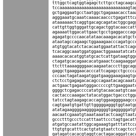
tttggctcagtggtagagctcttgcctagcaagc
tccaaaaaaaaaaaaaaaaaaaaaaaaaaaagta
gctgaggaatgcctaatggctgagaaacacctaa
agggaaatgcaaatcaaaacaaccctgagatttc
ataaaaaactcaggtgacagcagatactggcgag
cattgttggtgggattgcagactggtacaaccat
agaaaattggacattgaactgcctgaggacccag
agagatgccccaacatataacaaagacacatgct
ataatagccagaagctggaaagaacccagatgcc
atgtggtacatctacacaatggaatattactcag
tcacaggcaaatggatggaactggaaaatatcat
aaaacacacatggtatgcactcattgataagtgg
ctagatgcacagaacacatgaaactcaagaagga
ttctttaaaaggggaacaagaatacccttggcag
gaggctgaaggaacacccattcagagcctgcccc
cccaactagataagatggatgaaggaaagaagtg
ctctcctgagagacacagccagaatacagcaaat
actgaactgagaatgggacccccgttgaaggaat
ggggctcgagaccccatatgtacaacaatgtcaa
cactacccaaagactatacatggactgaccctgg
tatcctagtaagagcaccagtggaaggggaagcc
cagtgaatgtgattgttgggggagggtggtaatg
atatagaaggggaaggggaggggtgagggggatg
aacaatcgaaatgtaaataaatactcaagttaat
gccctttgccctccatttaattccctagtgacat
atgatgccaatattggcagaaagtgatttattcc
ttgtgtgcatttcactgtatgtaatctcagctcc
gatagatcacacgtaggtcactagacaggatcac