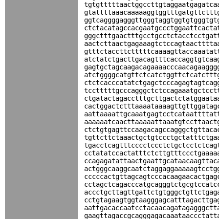
tgtgtttttaactggccttgtaggaatgagatca
gtattttaaacaaaaaggtggtttgatgttcttt
ggtcaggggagggttgggtaggtggtgtgggtgt
ctctacatagccacgaatgccctggaattcacta
gggctttgaactttgcctgcctctacctcctgat
aactcttaactgagaaagtctccagtaactttta
gtttctaccttctttttcaaaagttaccaaatat
atctatctgacttgacagtttcaccaggtgtcaa
gagtgctagcaagacagaaaacccaacagaaggg
atctggggcatgttctcatctggttctcatcttt
ctctcacccatatctgagctcccagagtagtcag
tcctttttgcccagggctctccagaaatgctcct
ctgatactagacctttgcttgactctatggaata
cactggactctttaaaataaaagttgttggatag
aattaaaattgcaaatgagtcctcataattttat
aaaaaatcaacttaaaaattaaatgtccttaact
ctctgtgagttccaagacagccagggctgttaca
tgttcttctaaactgctgtccctgctatttctga
tgacctcagtttcccctccctctgctcctctcag
cctatatccactatttctcttgtttccctgaaaa
ccagagatattaactgaattgcataacaagttac
actgggcaaggcaatctaggaggaaaaagtcctg
cccccactgttagcagtcccacaagaacactgag
cctagctcagacccatgcagggtctgcgtccatc
accctgcttagttgattctgtgggctgttctgag
cctgtagaagtggtaagggagcatttagacttga
aattgacaccaatcctacaacagatagagggctt
gaagttagaccgcagggagacaaataaccctatt