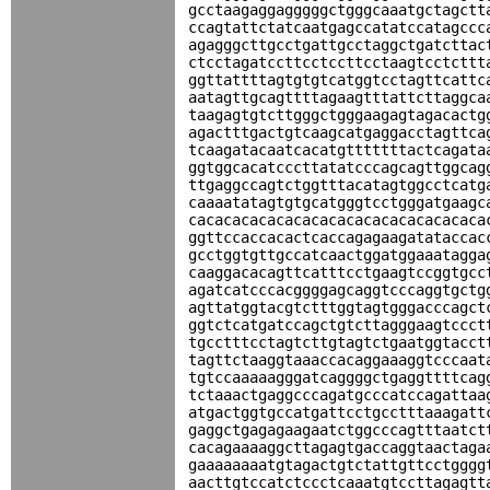
gcctaagaggagggggctgggcaaatgctagctt
ccagtattctatcaatgagccatatccatagccc
agagggcttgcctgattgcctaggctgatcttac
ctcctagatccttcctccttcctaagtcctcttt
ggttattttagtgtgtcatggtcctagttcattc
aatagttgcagttttagaagtttattcttaggca
taagagtgtcttgggctgggaagagtagacactg
agactttgactgtcaagcatgaggacctagttca
tcaagatacaatcacatgtttttttactcagata
ggtggcacatcccttatatcccagcagttggcag
ttgaggccagtctggtttacatagtggcctcatg
caaaatatagtgtgcatgggtcctgggatgaagc
cacacacacacacacacacacacacacacacaca
ggttccaccacactcaccagagaagatataccac
gcctggtgttgccatcaactggatggaaatagga
caaggacacagttcatttcctgaagtccggtgcc
agatcatcccacggggagcaggtcccaggtgctg
agttatggtacgtctttggtagtgggacccagct
ggtctcatgatccagctgtcttagggaagtccct
tgcctttcctagtcttgtagtctgaatggtacct
tagttctaaggtaaaccacaggaaaggtcccaat
tgtccaaaaagggatcaggggctgaggttttcag
tctaaactgaggcccagatgcccatccagattaa
atgactggtgccatgattcctgcctttaaagatt
gaggctgagagaagaatctggcccagtttaatct
cacagaaaaggcttagagtgaccaggtaactaga
gaaaaaaaatgtagactgtctattgttcctgggg
aacttgtccatctccctcaaatgtccttagagtt