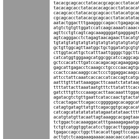
tacacgcagcacctatacacgcagcacctataca
tacacagcacctatacacacagcacctatacaca
cacagcacctatacacgcagcacctatacatgca
cgcagcacctatacacgcagcacctatacatata
aatactggactttgaagggccagacctgagagca
atgtctgtgttggatccatcaagcaaaatcaaac
agttcctgtcagtcagcaaaggggatgagggagt
agtcagggacctctagagtaacagaacttacatg
tgtatgtatgtatgtatgtatgtatgtatgtatg
gctgttggcagttaatggctgctggatatgcgtg
cttggtacattgctcatttaattggggctggctt
catcatggtgggaagcatggcggcatccaggcag
gctccacatcttgatccacagacagcagaaggag
gagcattgagacctcaaagcctgccccaacagtg
ccactccaacaaggccactccctggaggacaagc
attcctattcaaatcaccaccatcaccagtcatg
aatttgtttattaaaggacttcaaatctatataa
ttttattacttaaataatgtttcttatatttcac
gatctttgttcccaaagcacttaacaaatttgga
agatacgtctgttgaattcataccaactgtacta
ctcactagacttcagacccgggggagcacaggca
catagtgatagttatgttcagacggtgcagcaca
catcagcatatatatatatagaatatataacttt
acatgtatgttacaattagtaaaggcacgagtaa
tctggactcacaaaggacatttgaaaagagaatg
tctgtcatggtggtacatcctggcacttgggagg
tgagaccagcctggcttacacattgagttccaga
acttgtctcaagaaagaaaacaaacaaccataac