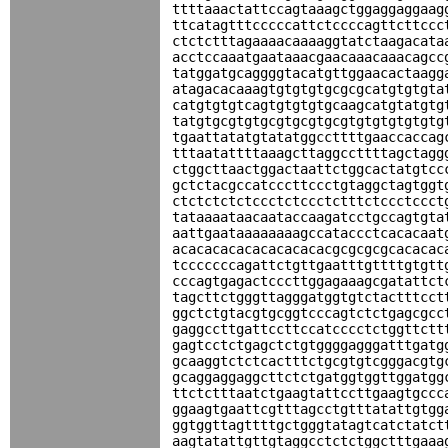
ttttaaactattccagtaaagctggaggaggaag
ttcatagtttcccccattctccccagttcttccc
ctctctttagaaaacaaaaggtatctaagacata
acctccaaatgaataaacgaacaaacaaacagcc
tatggatgcaggggtacatgttggaacactaagg
atagacacaaagtgtgtgtgcgcgcatgtgtgta
catgtgtgtcagtgtgtgtgcaagcatgtatgtg
tatgtgcgtgtgcgtgcgtgcgtgtgtgtgtgtg
tgaattatatgtatatggccttttgaaccaccag
tttaatattttaaagcttaggccttttagctagg
ctggcttaactggactaattctggcactatgtcc
gctctacgccatcccttccctgtaggctagtggt
ctctctctctccctctccctctttctccctccct
tataaaataacaataccaagatcctgccagtgta
aattgaataaaaaaaagccataccctcacacaat
acacacacacacacacacacgcgcgcgcacacac
tcccccccagattctgttgaatttgttttgtgtt
cccagtgagactcccttggagaaagcgatattct
tagcttctgggttagggatggtgtctactttcct
ggctctgtacgtgcggtcccagtctctgagcgcc
gaggccttgattccttccatcccctctggttctt
gagtcctctgagctctgtggggagggatttgatg
gcaaggtctctcactttctgcgtgtcgggacgtg
gcaggaggaggcttctctgatggtggttggatgg
ttctctttaatctgaagtattccttgaagtgccc
ggaagtgaattcgtttagcctgtttatattgtgg
ggtggttagttttgctgggtatagtcatctatct
aagtatattgttgtaggcctctctggctttgaaa