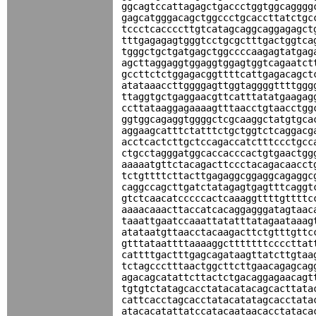
ggcagtccattagagctgaccctggtggcagggg
gagcatgggacagctggccctgcaccttatctgc
tccctcaccccttgtcatagcaggcaggagagct
tttgagagagtgggtcctgcgctttgactggtca
tgggctgctgatgagctggccccaagagtatgag
agcttaggaggtggaggtggagtggtcagaatct
gccttctctggagacggttttcattgagacagct
atataaaccttggggagttggtaggggttttggg
ttaggtgctgaggaacgttcatttatatgaagag
ccttataaggagaaaagtttaacctgtaacctgg
ggtggcagaggtggggctcgcaaggctatgtgca
aggaagcatttctatttctgctggtctcaggacg
acctcactcttgctccagaccatctttccctgcc
ctgcctagggatggcaccacccactgtgaactgg
aaaaatgttctacagacttccctacagacaacct
tctgttttcttacttgagaggcggaggcagaggc
caggccagcttgatctatagagtgagtttcaggt
gtctcaacatcccccactcaaaggttttgttttc
aaaacaaacttaccatcacaggagggatagtaac
taaattgaatccaaattatatttatagaataaag
atataatgttaacctacaagacttctgtttgttc
gtttataattttaaaaggctttttttccccttat
cattttgactttgagcagataagttatcttgtaa
tctagccctttaactggcttcttgaacagagcag
agacagcatattcttactctgacaggagaacagt
tgtgtctatagcacctatacatacagcacttata
cattcacctagcacctatacatatagcacctata
atacacatattatccatacaataacacctataca