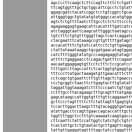
agccccttcaagctcttccagttctttctctgat
ttcagtggtttgctgctggcattcgcctctgtat
ggagcgatctacatccggctcctgtcggtctgca
attgggtggctgtatatgtatgggccacatgtgg
agtctctgttttaatctttgcctctctcttccct
agagaaggagtgaagcattcacattttgatcatc
atctagggtaattcaagcatttgggctaatagcc
tgtctttctgtgtttgggttagctcactcaggat
ctacgaatttcataaagccgttgtttttgatagc
accacattttctgtatccattcctctgttgaagg
ctattataaataaggctgcgatgaacatagtgga
catcttttgggtatatgcccaagagaggtatagc
attttctgaggaacctccagactgatttccagaa
aacaatggaggagtgttcctctttctccgcatcc
ttttgatcttagccattctcactggtgtgaggtg
tttcccttatgactaaagatgttgaacatttctt
cctcagctgtgaattctttgtttagctctgaacc
ccctgcggtctaacttcttgagtactttgtatat
taggattggtaaagatcttttcccaatctgttgg
cctttgccttacagaagctttgcagttttatgag
gagcataagccattggtgttttgttcaggaaatt
gcttccctagtttttcttctattagtttgagtgt
tccacttggacttaagctttgtacagggtgataa
atattgacctccagttgaaccagcaccatttgct
tggttttggctcctttgtcaaaaatcaagtgacc
cttcaattctattccattggtctatctgtctgtc
tcactattgctctgtaatactgcttgagttcagg
tattgttgaggatagttttagctatcctgggttt