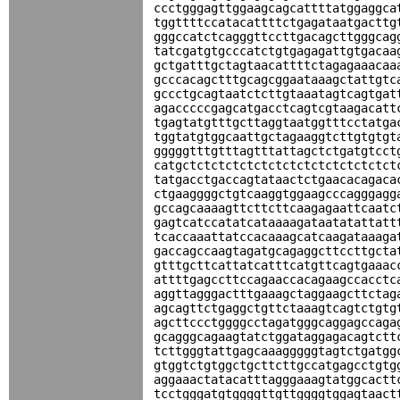
ccctgggagttggaagcagcattttatggaggca
tggttttccatacattttctgagataatgacttg
gggccatctcagggttccttgacagcttgggcag
tatcgatgtgcccatctgtgagagattgtgacaa
gctgatttgctagtaacattttctagagaaacaa
gcccacagctttgcagcggaataaagctattgtc
gccctgcagtaatctcttgtaaatagtcagtgat
agacccccgagcatgacctcagtcgtaagacatt
tgagtatgtttgcttaggtaatggtttcctatga
tggtatgtggcaattgctagaaggtcttgtgtgt
gggggtttgtttagtttattagctctgatgtcct
catgctctctctctctctctctctctctctctct
tatgacctgaccagtataactctgaacacagaca
ctgaaggggctgtcaaggtggaagcccagggagg
gccagcaaaagttcttcttcaagagaattcaatc
gagtcatccatatcataaaagataatatattatt
tcaccaaattatccacaaagcatcaagataaaga
gaccagccaagtagatgcagaggcttccttgcta
gtttgcttcattatcatttcatgttcagtgaaac
attttgagccttccagaaccacagaagccacctc
aggttagggactttgaaagctaggaagcttctag
agcagttctgaggctgttctaaagtcagtctgtg
agcttccctggggcctagatgggcaggagccaga
gcagggcagaagtatctggataggagacagtctt
tcttgggtattgagcaaagggggtagtctgatgg
gtggtctgtggctgcttcttgccatgagcctgtg
aggaaactatacatttagggaaagtatggcactt
tcctgggatgtggggttgttggggtggagtaact