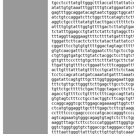
tgcctccttatgttgggctttaccatttattatc
atattgtgtaaatttggttttgtcatggaatatc
gagtttggcaggatacagtaatctgggctggcat
atctgtccaggatcttctggctttcatagtctct
aggtctgcctttatatgttacttgacctttttct
attttgtgtatttggtgttttgactcttatgtga
tctatttggagcctgtattctattctgtaggctt
tttaggttagggaagttttcttttatgattttgt
tgggattcttcactctcttctatacttattatcc
cggatttcctgtgtgttttggactagtagctttt
gtgtcaacgatttctatggaatcttctgctcctg
ctgttggtgatgcttgtatctacggctccttgtc
gttgtttccctttgtgctttctttattgcttcta
ttgattgtgttttcctggaattctttcagggatt
acttgtttatttatgttttcctgcatttctctaa
tcctccagcatcatgatcaaatatgattttaaat
ggatattcagtgtttgctttggtgggagaattgg
tttctgttgcttgggttcttgagcttgcctctcg
tgttctgctttttctgacttggctagaccttctt
agacctgttttcctgttttctttcagccagttat
gtgtagtctttcctgcctactggtcttcagctgt
ccaggcaggtcgcttggagcagaaaagttggtct
ctcatgtggaggttgcttttgagctcttcgtaag
ccttttccccgagccccccatgcaccagggtccc
agtcagaaatgtgggcagagtgtagtctcttctg
aaggtttagctcttcctcccatgggatttgggtg
ggtctgggtggtgtctggaccgctagggacctgc
ttttaattgggttatttgtcttgttgttgtcaaa