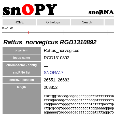
HOME
Orthologs
Search
Rattus_norvegicus RGD1310892
Rattus_norvegicus
organism
RGD1310892
locus name
11
chromosome ⁄ contig
SNORA17
snoRNA list
26551..26683
snoRNA position
203852
length
tactggtaccagcagaggccgggccaccctccca
ctcagacaagctccagggtcccaagatcccccct
caggaacctggggtacctgagcatctctgacctg
ctgcgccgtggggcttcggagctgggaaaaggag
agaaaagtagcggacagattcgggatcttaggct