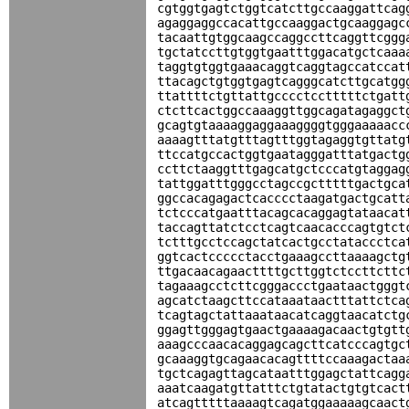
cgtggtgagtctggtcatcttgccaaggattcag
agaggaggccacattgccaaggactgcaaggagc
tacaattgtggcaagccaggccttcaggttcggg
tgctatccttgtggtgaatttggacatgctcaaa
taggtgtggtgaaacaggtcaggtagccatccat
ttacagctgtggtgagtcagggcatcttgcatgg
ttattttctgttattgcccctcctttttctgatt
ctcttcactggccaaaggttggcagatagaggct
gcagtgtaaaaggaggaaaggggtgggaaaaacc
aaaagtttatgtttagtttggtagaggtgttatg
ttccatgccactggtgaatagggatttatgactg
ccttctaaggtttgagcatgctcccatgtaggag
tattggatttgggcctagccgctttttgactgca
ggccacagagactcacccctaagatgactgcatt
tctcccatgaatttacagcacaggagtataacat
taccagttatctcctcagtcaacacccagtgtct
tctttgcctccagctatcactgcctataccctca
ggtcactccccctacctgaaagccttaaaagctg
ttgacaacagaacttttgcttggtctccttcttc
tagaaagcctcttcgggaccctgaataactgggt
agcatctaagcttccataaataactttattctca
tcagtagctattaaataacatcaggtaacatctg
ggagttgggagtgaactgaaaagacaactgtgtt
aaagcccaacacaggagcagcttcatcccagtgc
gcaaaggtgcagaacacagttttccaaagactaa
tgctcagagttagcataatttggagctattcagg
aaatcaagatgttatttctgtatactgtgtcact
atcagtttttaaaagtcagatggaaaaagcaact