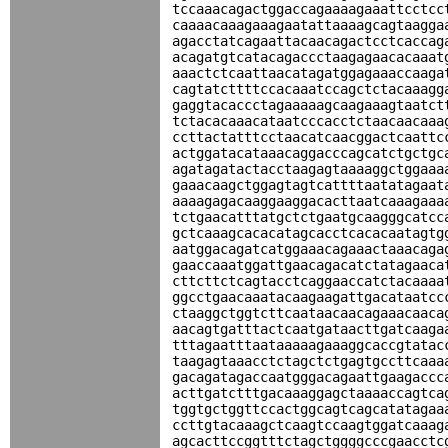
tccaaacagactggaccagaaaagaaattcctcc
caaaacaaagaaagaatattaaaagcagtaagga
agacctatcagaattacaacagactcctcaccag
acagatgtcatacagaccctaagagaacacaaat
aaactctcaattaacatagatggagaaaccaaga
cagtatcttttccacaaatccagctctacaaagg
gaggtacaccctagaaaaagcaagaaagtaatct
tctacacaaacataatcccacctctaacaacaaa
ccttactatttcctaacatcaacggactcaattc
actggatacataaacaggacccagcatctgctgc
agatagatactacctaagagtaaaaggctggaaa
gaaacaagctggagtagtcattttaatatagaat
aaaagagacaaggaaggacacttaatcaaagaaa
tctgaacatttatgctctgaatgcaagggcatcc
gctcaaagcacacatagcacctcacacaatagtg
aatggacagatcatggaaacagaaactaaacaga
gaaccaaatggattgaacagacatctatagaaca
cttcttctcagtacctcaggaaccatctacaaaa
ggcctgaacaaatacaagaagattgacataatcc
ctaaggctggtcttcaataacaacagaaacaaca
aacagtgatttactcaatgataacttgatcaaga
tttagaatttaataaaaagaaaggcaccgtatac
taagagtaaacctctagctctgagtgccttcaaa
gacagatagaccaatgggacagaattgaagaccc
acttgatctttgacaaaggagctaaaaccagtca
tggtgctggttccactggcagtcagcatatagaa
ccttgtacaaagctcaagtccaagtggatcaaag
agcacttccggtttctagctggggcccgaacctc