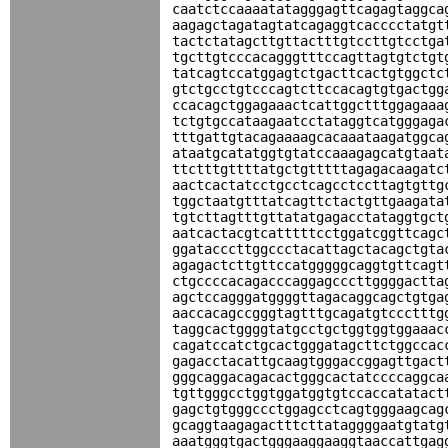
caatctccaaaatatagggagttcagagtaggca
aagagctagatagtatcagaggtcacccctatgt
tactctatagcttgttactttgtccttgtcctga
tgcttgtcccacagggtttccagttagtgtctgt
tatcagtccatggagtctgacttcactgtggctc
gtctgcctgtcccagtcttccacagtgtgactgg
ccacagctggagaaactcattggctttggagaaa
tctgtgccataagaatcctataggtcatgggaga
tttgattgtacagaaaagcacaaataagatggca
ataatgcatatggtgtatccaaagagcatgtaat
ttctttgttttatgctgtttttagagacaagatc
aactcactatcctgcctcagcctccttagtgttg
tggctaatgtttatcagttctactgttgaagata
tgtcttagtttgttatatgagacctataggtgct
aatcactacgtcatttttcctggatcggttcagc
ggatacccttggccctacattagctacagctgta
agagactcttgttccatgggggcaggtgttcagt
ctgccccacagacccaggagcccttggggactta
agctccagggatggggttagacaggcagctgtga
aaccacagccgggtagtttgcagatgtccctttg
taggcactggggtatgcctgctggtggtggaaac
cagatccatctgcactgggatagcttctggccac
gagacctacattgcaagtgggaccggagttgact
gggcaggacagacactgggcactatccccaggca
tgttgggcctggtggatggtgtccaccatatact
gagctgtgggccctggagcctcagtgggaagcag
gcaggtaagagactttcttataggggaatgtatg
aaatgggtgactgggaaggaaggtaaccattgag