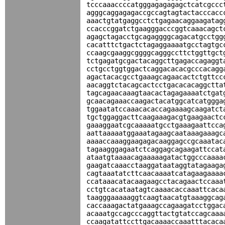
tcccaaaccccatgggagagagagctcatcgccc
agggcaggagagaccgccagtagtactacccacc
aaactgtatgaggcctctgagaacaggaagatag
ccacccggatctgaagggacccggtcaaacagct
agagctagacctgcagaggggcagacatgcctgg
cacatttctgactctagaggaaaatgcctagtgc
ccaagcgaaggcggggcagggccttctggttgct
tctgagatgcgactacaggcttgagaccagaggt
cctgcctggtggactcaggacacacgcccacagg
agactacacgcctgaaagcagaacactctgttcc
aacaggtctacagcactcctgacacacaggctta
tagcagaacaaagtaacactagagaaaatctgat
gcaacagaaaccaagactacatggcatcatggga
tggaatatccaaacacaccagaaaagcaagatct
tgctggaggacttcaagaaagacgtgaagaactc
gaaaggaatcgcaaaaatgcctgaaagaattcca
aattaaaaatggaaatagaagcaataaagaaagc
aaaaccaaaggaagagacaaggagccgcaaatac
tagaagggagaatctcaggagcagaagattccat
ataatgtaaaacagaaaaagatactggcccaaaa
gaagatcaaacctaaggataataggtatagaaga
cagtaaatatcttcaacaaaatcatagaagaaaa
ccataaacatacaagaagcctacagaactccaaa
cctgtcacataatagtcaaaacaccaaattcaca
taagggaaaaaggtcaagtaacatgtaaaggcag
caccaaagactatgaaagccagaagatcctggac
acaaatgccagcccaggttactgtatccagcaaa
ccaagatattccttgacaaaaccaaatttacaca