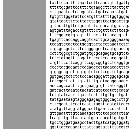
tatttccatttttaattccttcaactgtttgatt
tttttgcgattcctttctgtaggcttctacttgt
cttgaagtcctccagcatcatgatcaaatatgat
tgtgtttggatattccatgtttattttggtggga
gtcttggtttctgttgcttgggttcctgggcttg
gttactttgttctgctatttctgacagtggctag
agtgatttagacctgttttcctgttttctttcag
tttcgggcgtgtagtttttcctctctacaggtct
tgagttcaccaggcaggtcacttgcaggggaaaa
tcaagtgtgctcgtggggtactgcctaagtcctc
ctgcgccgctctttctgggagcctcagtgcacca
cctctggcgtctggatgtgcgcagagtgcagtct
tctctgtagttttagctctccctcccacgggatt
ctgtttccttcaggttccggcggtgtctcaggtg
cccctacgggaatccagaggccttaaacagtttc
gtgggcagtgttggtggtctcctccgctctgcag
ggtgaggtctctctcccacagggattgggagcag
tctcggcttgtttgtcttttgtgtagaggaaagc
acccagccactttgctgaaggtgtttatcaggtt
gatcacttaaatatactatcatatcatctgcaaa
tctgtatcaccttgatctccttttgttgtctgat
tattgaataagtagggagagagtgggcagccttg
cttcgagtttccctccatttagtttaatgttagc
ctatgtttaggtatgggccttgaattcctattct
gttgaattttgtcaaatgctttctcagcatctaa
tcagtttgtttacataatggatcacgttgatggt
tgcctgggatgaagcctacttgatcatggtggat
ggtttgccagaattttattgagtatttttgcgtc