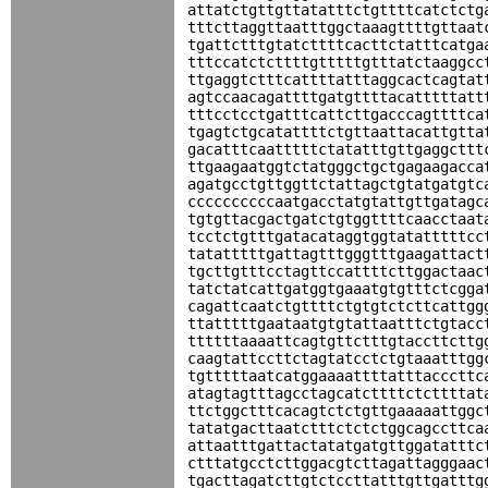
attatctgttgttatatttctgttttcatctctg
tttcttaggttaatttggctaaagttttgttaat
tgattctttgtatcttttcacttctatttcatga
tttccatctcttttgtttttgtttatctaaggcc
ttgaggtctttcattttatttaggcactcagtat
agtccaacagattttgatgttttacatttttatt
tttcctcctgatttcattcttgacccagttttca
tgagtctgcatattttctgttaattacattgtta
gacatttcaatttttctatatttgttgaggcttt
ttgaagaatggtctatgggctgctgagaagacca
agatgcctgttggttctattagctgtatgatgtc
ccccccccccaatgacctatgtattgttgatagc
tgtgttacgactgatctgtggttttcaacctaat
tcctctgtttgatacataggtggtatatttttcc
tatatttttgattagtttgggtttgaagattact
tgcttgtttcctagttccattttcttggactaac
tatctatcattgatggtgaaatgtgtttctcgga
cagattcaatctgttttctgtgtctcttcattgg
ttatttttgaataatgtgtattaatttctgtacc
ttttttaaaattcagtgttctttgtaccttcttg
caagtattccttctagtatcctctgtaaatttgg
tgtttttaatcatggaaaattttatttacccttc
atagtagtttagcctagcatcttttctcttttat
ttctggctttcacagtctctgttgaaaaattggc
tatatgacttaatctttctctctggcagccttca
attaatttgattactatatgatgttggatatttc
ctttatgcctcttggacgtcttagattagggaac
tgacttagatcttgtctccttatttgttgatttg