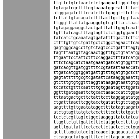
ttgttctgtctaactctctgaagaattggattgg
tgtagatcgcttttggtaaaatggccatttttac
atgggagatctttccatcttctgaggtcttcttc
tcttattgtacagatcttttacttgcttggttaa
ttgggtttattatgaagggtgtcgtttccctaac
tgtagaggaaggctactgatttatttgagtcaat
tgtttatcagctttagtagttctctggtggaact
tatcatctgcaaatagtgatattttgacttcttc
cttttgttgtctgattgctctggctagaacttca
gagtgggcagccttgtctagtccctgattttagt
tagtttaatgttagcaactggtttgctgtatatg
ttgaattcctattctttccaggacttttatcatg
tttctcagcatctaatgaaatgatcatgtggttt
gatcacgttgatggttttccgtatattaaaccat
ttgatcatggtggatgattgttttgatgtgctct
gagtatttttgcgtcgatattcataagggaaatt
gtctttgtgtggtttaggtataagagtaattgtg
tccatctgtttcaattttgtggaatagtttggat
ggtttgatagaattctgcactaaacccatctgga
tttaatgactgcttctatttccttaggagatatg
ctgatttaacttcggtacctgatatttgtctagg
aagttttgttgaatataggcttttatagtaagat
atctgtagttatgtctcccttttcatttctgatt
tcctctcgttagtctggctaagggttatctatca
ttggttctgttgattctttctatggtcctttttg
agtttgattatttcctcccttctactcctcctgg
gcttttaggtgtgctgtcaagctgcggacatatg
ctcagcgctatgagttttcctcttagcacagctt