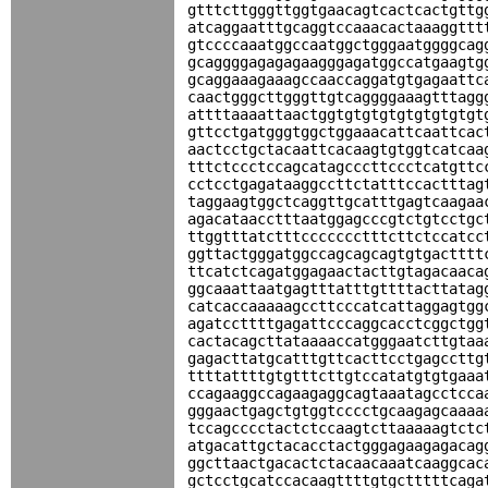
gtttcttgggttggtgaacagtcactcactgttg
atcaggaatttgcaggtccaaacactaaaggttt
gtccccaaatggccaatggctgggaatggggcag
gcaggggagagagaagggagatggccatgaagtg
gcaggaaagaaagccaaccaggatgtgagaattc
caactgggcttgggttgtcaggggaaagtttagg
attttaaaattaactggtgtgtgtgtgtgtgtgt
gttcctgatgggtggctggaaacattcaattcac
aactcctgctacaattcacaagtgtggtcatcaa
tttctccctccagcatagcccttccctcatgttc
cctcctgagataaggccttctatttccactttag
taggaagtggctcaggttgcatttgagtcaagaa
agacataacctttaatggagcccgtctgtcctgc
ttggtttatctttccccccctttcttctccatcc
ggttactgggatggccagcagcagtgtgactttt
ttcatctcagatggagaactacttgtagacaaca
ggcaaattaatgagtttatttgttttacttatag
catcaccaaaaagccttcccatcattaggagtgg
agatccttttgagattcccaggcacctcggctgg
cactacagcttataaaaccatgggaatcttgtaa
gagacttatgcatttgttcacttcctgagccttg
ttttattttgtgtttcttgtccatatgtgtgaaa
ccagaaggccagaagaggcagtaaatagcctcca
gggaactgagctgtggtcccctgcaagagcaaaa
tccagcccctactctccaagtcttaaaaagtctc
atgacattgctacacctactgggagaagagacag
ggcttaactgacactctacaacaaatcaaggcac
gctcctgcatccacaagttttgtgctttttcaga