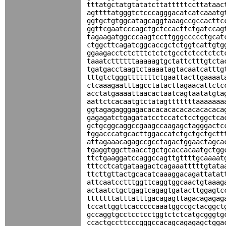
tttatgctatgtatatcttatttttccttataac
agttttatgggtctcccagggacatcatcaaatg
ggtgctgtggcatagcaggtaaagccgccacttc
ggttcgaatcccagctgctccacttctgatccag
tagaagatggcccaagtccttgggccccctgcat
ctggcttcagatcggcaccgctctggtcattgtg
ggaagacctctctttctctctgcctctcctctct
taaatcttttttaaaaagtgctattctttgtcta
tgatgacctaagtctaaaatagtacaatcatttg
tttgtctgggtttttttctgaattacttgaaaat
ctcaaagaatttagcctatacttagaacattctc
acctatgaaaattaacactaatcagtaatatgta
aattctcacaatgtctatagtttttttaaaaaaa
ggtagagagggagacacacacacacacacacaca
gagagatctgagatatcctccatctcctggctca
gctgcggcaggccgaagccaagagctagggactc
tggacccatgcacttggaccatctgctgctgctt
attagaaacagagccgcctagactggaactagca
tgaggtggcttaacctgctgcaccacaatgctgg
ttctgaaggatccaggccagttgttttgcaaaat
tttcctcatgataagactcagaaatttttgtata
ttcttgttactgcacatcaaaggacagattatat
attcaatcctttggttcaggtggcaactgtaaag
actaatctgctgagtcagagtgatacttggagtc
tttttttatttatttgacagagttagacagagag
tccattggttcacccccaaatggccgctacggct
gccaggtgcctcctcctggtctctcatgcgggtg
ccactgccttcccgggccacagcagagagctgga