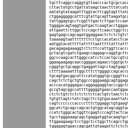
tgcttcaggccagggtgttaacccactgcgccac
cttactatgtctgattataagctaactttatcat
aatatgtataagatttggtacttcggtagtttat
ctggagggggcatttcgtattgcagttaagatgc
tattggagtgcctcggtttgactcttgactccaa
tggggacagtaggtgatgactcaagtacctggga
attgaattcttggctcccagcttcaacctggctc
gagtgagccagcagatggaggaactctctctgtc
taaaaagtaattttttttcctgccacatacctca
aatggtacatttttatttttaatttttatttatt
gacagagagaaaggtcttcttccattggttcacc
gctacgtcgatctgaagccaggagccaggtgctt
ggcccaagcacttgggccatcctccactgccgtc
ggaagaagagcaaccggggacagaacctggtgct
cgggtgctgcaggctgaggattagcctagtgagc
cttttaaaaatttggctttcttggggccagcacc
tgcagtgacggcattccatatgggtgccgggttc
cagctctctgctgtggcccgggaaggcagtggag
acccacatgggagaccaggaggaggtacccggct
gccgtagcggccattttgggggtgaaccaatgga
ctctctgtctctctctctctcactgtctaactct
tgtgttagtctatctagcttctgtgacaaattat
cagtcccccccacccctttctggaggctgtgaag
ggcatctgcagccagcactgtggcatagcaggta
ccatctgggcactggttcgagtcccagttactca
tgcctgggaaagcagctgaggatggtacaagtgc
ttggaagaagctcctggctcctggcttcagcctg
tggggagtgaaccagcgattataagattctctct