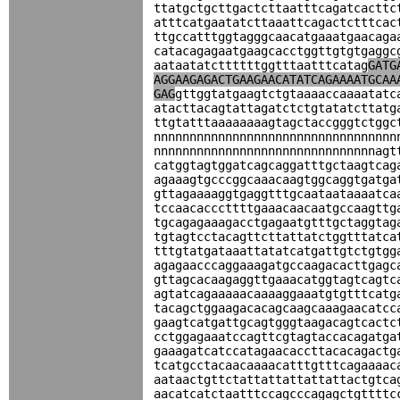
ttatgctgcttgactcttaatttcagatcacttc
atttcatgaatatcttaaattcagactctttcac
ttgccatttggtagggcaacatgaaatgaacaga
catacagagaatgaagcacctggttgtgtgaggc
aataatatcttttttggtttaatttcatag
GATG
AGGAAGAGACTGAAGAACATATCAGAAAATGCAA
GAG
gttggtatgaagtctgtaaaaccaaaatatc
atacttacagtattagatctctgtatatcttatg
ttgtatttaaaaaaaagtagctaccgggtctggc
nnnnnnnnnnnnnnnnnnnnnnnnnnnnnnnnnn
nnnnnnnnnnnnnnnnnnnnnnnnnnnnnnnagt
catggtagtggatcagcaggatttgctaagtcag
agaaagtgcccggcaaacaagtggcaggtgatga
gttagaaaaggtgaggtttgcaataataaaatca
tccaacacccttttgaaacaacaatgccaagttg
tgcagagaaagacctgagaatgtttgctaggtag
tgtagtcctacagttcttattatctggtttatca
tttgtatgataaattatatcatgattgtctgtgg
agagaacccaggaaagatgccaagacacttgagc
gttagcacaagaggttgaaacatggtagtcagtc
agtatcagaaaaacaaaaggaaatgtgtttcatg
tacagctggaagacacagcaagcaaagaacatcc
gaagtcatgattgcagtgggtaagacagtcactc
cctggagaaatccagttcgtagtaccacagatga
gaaagatcatccatagaacaccttacacagactg
tcatgcctacaacaaaacatttgtttcagaaaac
aataactgttctattattattattattactgtca
aacatcatctaatttccagcccagagctgttttc