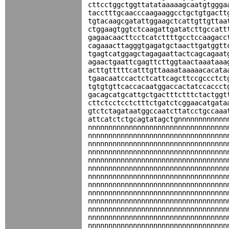
cttcctggctggttatataaaaagcaatgtggga
tacctttgcaacccaagaaggcctgctgtgactt
tgtacaagcgatattggaagctcattgttgttaa
ctggaagtggtctcaagattgatatcttgccatt
gagaacaacttcctcatcttttgcctccaagacc
cagaaacttagggtgagatgctaacttgatggtt
tgagtcatggagctagagaattactcagcagaat
agaactgaattcgagttcttggtaactaaataaa
acttgtttttcatttgttaaaataaaaacacata
tgaacaatccactctcattcagcttccgccctct
tgtgtgttcaccacaatggaccactatccaccct
gacagcatgcattgctgactttctttctactggt
cttctcctcctctttctgatctcggaacatgata
gtctctagataatggccaatcttatcctgccaaa
attcatctctgcagtatagctgnnnnnnnnnnnn
nnnnnnnnnnnnnnnnnnnnnnnnnnnnnnnnnn
nnnnnnnnnnnnnnnnnnnnnnnnnnnnnnnnnn
nnnnnnnnnnnnnnnnnnnnnnnnnnnnnnnnnn
nnnnnnnnnnnnnnnnnnnnnnnnnnnnnnnnnn
nnnnnnnnnnnnnnnnnnnnnnnnnnnnnnnnnn
nnnnnnnnnnnnnnnnnnnnnnnnnnnnnnnnnn
nnnnnnnnnnnnnnnnnnnnnnnnnnnnnnnnnn
nnnnnnnnnnnnnnnnnnnnnnnnnnnnnnnnnn
nnnnnnnnnnnnnnnnnnnnnnnnnnnnnnnnnn
nnnnnnnnnnnnnnnnnnnnnnnnnnnnnnnnnn
nnnnnnnnnnnnnnnnnnnnnnnnnnnnnnnnnn
nnnnnnnnnnnnnnnnnnnnnnnnnnnnnnnnnn
nnnnnnnnnnnnnnnnnnnnnnnnnnnnnnnnnn