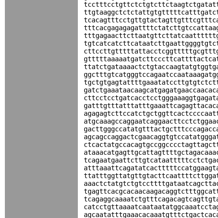
tcctttcctgttctctgtcttctaagtctgatat
ttgtaaggctctctattgtgtttttcatttgatc
tcacagtttcctgttgtactagttgtttcgtttc
tttcacgagagagattttctatcttgtccattaa
tttgagaacttcttaatgttcttatcaatttttt
tgtcatcatcttcataatcttgaattggggtgtc
cttccttgtttttattacctcggtttttgcgttt
gtttttaaaaatgatcttcccttcattttactca
ttatctgataaaactctgtaccaagtatgtggtg
ggctttgtcatgggtccagaatccaataaagatg
tgctgtgagtattttgaaatatccttgtgtctct
gatctgaaataacaagcatgagatgaaccaacac
cttcctcctgatcacctcctgggaaaggtgagat
gatttgtttatttatttgaaattcagagttacac
agagagtcttccatctgctggttcactccccaat
atgcaaagccaggaatcaggaacttcctctggaa
gacttgggccatatgtttactgctttcccagacc
agcagccaggactcgaacaggtgtccatatggga
ctcactatgccacagtgccggcccctagttagct
ataaacatgagttgcattagttttgctagacaaa
tcagaatgaattcttgtcataatttttcctctga
atttaaattcagatatcactttttccatggaagt
ttatttggttatgttgtacttcaattttcttgga
aaactctatgtctgtccttttgataatcagctta
tgagttcacgcacaacaagacaggtctttggcat
tcagaggcaaaatctgtttcagacagtcagttgt
catcctgttaaaatcaataatatggcaaatccta
agcaatatttgaaacacaaatgtttctgactcac