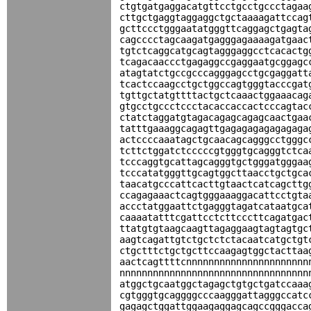
ctgtgatgaggacatgttcctgcctgccctagaa
cttgctgaggtaggaggctgctaaaagattccag
gcttccctgggaatatgggttcaggagctgagta
cagcccctagcaagatgagggagaaaagatgaac
tgtctcaggcatgcagtagggaggcctcacactg
tcagacaaccctgagaggccgaggaatgcggagc
atagtatctgccgcccagggagcctgcgaggatt
tcactccaagcctgctggccagtgggtacccgat
tgttgctatgttttactgctcaaactggaaacag
gtgcctgccctccctacaccaccactcccagtac
ctatctaggatgtagacagagcagagcaactgaa
tatttgaaaggcagagttgagagagagagagaga
actccccaaatagctgcaacagcagggcctgggc
tcttctggatctcccccgtgggtgcagggtctca
tcccaggtgcattagcagggtgctgggatgggaa
tcccatatgggttgcagtggcttaacctgctgca
taacatgcccattcacttgtaactcatcagcttg
ccagagaaactcagtgggaaaggacattcctgta
accctatggaattctgagggtagatcataatgca
caaaatatttcgattcctcttcccttcagatgac
ttatgtgtaagcaagttagaggaagtagtagtgc
aagtcagattgtctgctctctacaatcatgctgt
ctgctttctgctgcttccaagagtggctacttaa
aactcagttttcnnnnnnnnnnnnnnnnnnnnnn
nnnnnnnnnnnnnnnnnnnnnnnnnnnnnnnnnn
atggctgcaatggctagagctgtgctgatccaaa
cgtgggtgcaggggcccaagggattagggccatc
gagagctggattggaagaggagcagccgggacca