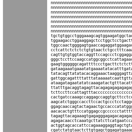
nnnnnnnnnnnnnnnnnnnnnnnnnnnnnnnnnn
nnnnnnnnnnnnnnnnnnnnnnnnnnnnnnnnnn
nnnnnnnnnnnnnnnnnnnnnnnnnnnnnnnnnn
nnnnnnnnnnnnnnnnnnnnnnnnnnnnnnnnnn
nnnnnnnnnnnnnnnnnnnnnnnnnnnnnnnnnn
nnnnnnnnnnnnnnnnnnnnnnnnnnnnnnnnnn
nnnnnnnnnnnnnnnnnnnnnnnnnnnnnnnnnn
tgctgtggcctgggaaagcagtggaagatggcta
tggaagacctggaaggagctcctggctcctgact
tggccaactggggagtgaaccagaggatggaaga
cctcattctctctctgtgtaactctgcctttcaa
cagttgtgtggtaccaggttccagccctcggagg
gggctccttccaagccatggcggcctcattagaa
gaagtggggggcagattttccctgacttctctct
gataagaaatgaaatatgaaaatatacatttgat
tatacagttatatacacaggaaactaagggagtt
gattggcagattttatttataaaaatcaattgtt
ataagatagaatatatcaaagatactgtttacat
ttatttgacaggtagagttacagagagagagaga
tcttccttccattagtttaccccccccccccccc
cactgatccaaagccaggagccaggtgcttcctc
aagcatctgggccaccttccactgccctcctagg
ggagcaaccagtactagaactgccacccatatgg
aacacactgtttccatggagccgcccccctattt
tagagttacagaaagtgagagggagagacagaga
agagacaacctcaaatgcttatcttcatgaatcc
actggtagcaccattccagaaaggaggtagctgt
cgatctatgtaactcttgtgagctggagatgaaa