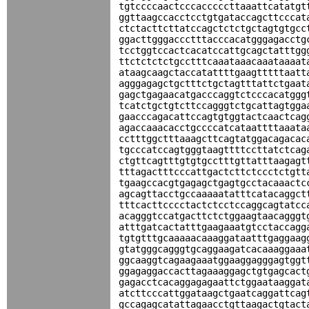
tgtccccaactcccacccccttaaattcatatgt
ggttaagccacctcctgtgataccagcttcccat
ctctacttcttatccagctctctgctagtgtgcc
ggacttgggaccctttacccacatgggagacctg
tcctggtccactcacatccattgcagctatttgg
ttctctctctgcctttcaaataaacaaataaaat
ataagcaagctaccatattttgaagtttttaatt
agggagagctgctttctgctagtttattctgaat
gagctgagaacatgacccaggtctcccacatggg
tcatctgctgtcttccagggtctgcattagtgga
gaacccagacattccagtgtggtactcaactcag
agaccaaacacctgccccatcataattttaaata
cctttggctttaaagcttcagtatggacagacac
tgcccatccagtgggtaagttttccttatctcag
ctgttcagtttgtgtgcctttgttatttaagagt
tttagactttcccattgactcttctccctctgtt
tgaagccacgtgagagctgagtgcctacaaactc
agcagttacctgccaaaaatatttcatacaggct
tttcacttcccctactctcctccaggcagtatcc
acagggtccatgacttctctggaagtaacagggt
atttgatcactatttgaagaaatgtcctaccagg
tgtgtttgcaaaaacaaaggataatttgaggaag
gtatgggcagggtgcaggaagatcacaaaggaaa
ggcaaggtcagaagaaatggaaggagggagtggt
ggagaggaccacttagaaaggagctgtgagcact
gagacctcacaggagagaattctggaataaggat
atcttcccattggataagctgaatcaggattcag
gccagagcatattagaacctgttaagactgtact