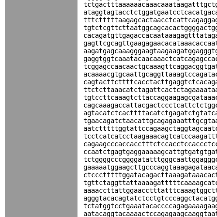
tctgactttaaaaaacaaacaaataagatttgct
ataggtagtacctctggatgaatcctcacatgac
tttctttttaagagcactaacctcattcagagga
tgtctcgttcttaatggcagcacactggggactg
cacagatgttgagaccacaataaagagtttatag
gagttcgcagttgaagagaacacataaacaccaa
aagatgagcaaagggaagtaagaagatggagggt
gaggtggtcaaatacaacaaactcatcagagcca
tcggagccaacaactgcaaagttcaggacggtga
acaaaacgtgcaattgcaggttaaagtccagata
cagtacttcttttcacctacttgaggtctcacag
ttctcttaaacatctagattcactctagaaaata
tgtccttcaaagtcttaccaggaagagcgataaa
cagcaaagaccattacgactccctcattctctgg
agtacatctcacttttacatctgagatctgtatc
tgaacagatctaacattgcagagaaatttgcgta
aatctttttggtattccagaagctaggtagcaat
tcctcatcatcctaagaaacagtcatccaagatt
cagaagcccaccacctttctccacctccaccctc
ccaatctgagtgaggaaaaagcattgtgatgtga
tctggggcccggggatatttgggcaattggaggg
gaaaaatggaagcttgcccaggtaaagagataac
ctccctttttggatacagacttaaagataaacac
tgttctaggttattaaaagatttttcaaaagcat
aaaaccttattggaacctttatttcaaagtggct
agggtacacagtatctcctgtcccaggctacatg
tctatggtcctgaaatacaccccagagaaaagaa
aatacaggtacaaaactccagagaagcaaggtaa