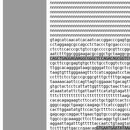
nnnnnnnnnnnnnnnnnnnnnnnnnnnnnnnnnn
nnnnnnnnnnnnnnnnnnnnnnnnnnnnnnnnnn
nnnnnnnnnnnnnnnnnnnnnnnnnnnnnnnnnn
nnnnnnnnnnnnnnnnnnnnnnnnnnnnnnnnnn
nnnnnnnnnnnnnnnnnnnnnnnnnnnnnnnnnn
nnnnnnnnnnnnnnnnnnnnnnnnnnnnnnnnnn
nnnnnnnnnnnnnnnnnnnnnnnnnnnnnnnnnn
nnnnnnnnnnnnnnnnnnnnnnnnnnnnnnnnnn
gtagcatcaacatcacaatcaccggacccgagtg
cctaggaagcgccagcctctaccctgcgaccccc
ctcctccacccgctgtcccgcccccgcgttccgg
aatctttggcgggaagacgccggctgctaaggcg
CAGCTGAGGAGAAGGCGGGCTCCAGACAGCGGTC
cgcttccgcgagtgtgcttctgcctcggtctccg
ttggcacaggggataagcggggattcctgcgctc
taagtgtttgggaaagttctcatcaggaatccta
cctttctcctgcccgcggcgtttgcttttgcaga
taaaaacaattccagttagtcggaaactgacagt
gtgctactcctcattattggtttggctaacttac
ataaatatattctgattaatttcatatgtagatt
tttctttttttttttctttttttttttttttaag
cacacagagaagtcttccatctgctggttcactc
gggccaggctgaagccaagagcttcatccgggtc
cacttggaatatgttccactgcttttcccaggcc
gagcagccaggacttgaactggtgcccgtgcagg
tggcccgcaaaggcttccttaacaggctgtcaat
aggaattagatttgtttttaccaatctgtaagta
tcctttgttgacccgaacag
GTGAATGAATATAA