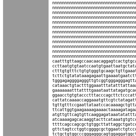
nnnnnnnnnnnnnnnnnnnnnnnnnnnnnnnnnn
nnnnnnnnnnnnnnnnnnnnnnnnnnnnnnnnnn
nnnnnnnnnnnnnnnnnnnnnnnnnnnnnnnnnn
nnnnnnnnnnnnnnnnnnnnnnnnnnnnnnnnnn
nnnnnnnnnnnnnnnnnnnnnnnnnnnnnnnnnn
nnnnnnnnnnnnnnnnnnnnnnnnnnnnnnnnnn
nnnnnnnnnnnnnnnnnnnnnnnnnnnnnnnnnn
nnnnnnnnnnnnnnnnnnnnnnnnnnnnnnnnnn
nnnnnnnnnnnnnnnnnnnnnnnnnnnnnnnnnn
nnnnnnnnnnnnnnnnnnnnnnnnnnnnnnnnnn
nnnnnnnnnnnnnnnnnnnnnnnnnnnnnnnnnn
nnnnnnnnnnnnnnnnnnnnnnnnnnnnnnnnnn
caatttgttaagccaacaacaggagtcactgtgc
ccttaatgtgtaatccaatgtgaattaatgctat
ctttgtgtttctgtgtgggtgcaagctgttgaaa
tcttctgtatataaagagaattgaaaatgaatct
tgggagaggggagggttgtcggtgggagggagtt
cataaactgtactttggaaatttatatttattaa
gaaaaaaatttattttgaaataattatagatgca
ggaacctgtgtaccctttacccagcttctcccat
cattatcaaaaccaggaaatgttcgtctatagat
tgttgtttccgaattataatccacaaaagctgtt
ttcattggtgaagaaaagaaaactaaaagataga
atgttgttcagtgttcaaggagataaatatattt
atcaaaagagcacaaggtacttcataaatgtgtc
ttttcagccagcgctgtggcttattaggctgatc
gttctagtcctggtcggggcgctggaatctgtcc
tctgctgtggcccgggagggcagtggaggatggc