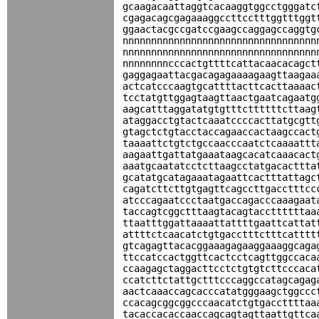
gcaagacaattaggtcacaaggtggcctgggatc
cgagacagcgagaaaggccttcctttggtttggt
ggaactacgccgatccgaagccaggagccaggtg
nnnnnnnnnnnnnnnnnnnnnnnnnnnnnnnnnn
nnnnnnnnnnnnnnnnnnnnnnnnnnnnnnnnnn
nnnnnnnncccactgttttcattacaacacagct
gaggagaattacgacagagaaaagaagttaagaa
actcatcccaagtgcattttacttcacttaaaac
tcctatgttggagtaagttaactgaatcagaatg
aagcatttaggatatgtgtttcttttttcttaag
ataggacctgtactcaaatccccacttatgcgtt
gtagctctgtacctaccagaaccactaagccact
taaaattctgtctgccaacccaatctcaaaattt
aagaattgattatgaaataagcacatcaaacact
aaatgcaatatcctcttaagcctatgacacttta
gcatatgcatagaaatagaattcactttattagc
cagatcttcttgtgagttcagccttgacctttcc
atcccagaatccctaatgaccagacccaaagaat
taccagtcggctttaagtacagtaccttttttaa
ttaatttggattaaaattattttgaattcattat
attttctcaacatctgtgacctttctttcatttt
gtcagagttacacggaaagagaaggaaaggcaga
ttccatccactggttcactcctcagttggccaca
ccaagagctaggacttcctctgtgtcttcccaca
ccatcttctattgctttcccaggccatagcagag
aactcaaaccagcacccatatgggaagctggccc
ccacagcggcggcccaacatctgtgaccttttaa
tacaccacaccaaccagcagtagttaattgttca