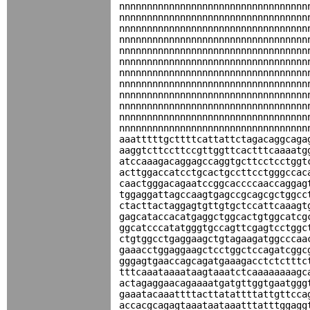
nnnnnnnnnnnnnnnnnnnnnnnnnnnnnnnnnn
nnnnnnnnnnnnnnnnnnnnnnnnnnnnnnnnnn
nnnnnnnnnnnnnnnnnnnnnnnnnnnnnnnnnn
nnnnnnnnnnnnnnnnnnnnnnnnnnnnnnnnnn
nnnnnnnnnnnnnnnnnnnnnnnnnnnnnnnnnn
nnnnnnnnnnnnnnnnnnnnnnnnnnnnnnnnnn
nnnnnnnnnnnnnnnnnnnnnnnnnnnnnnnnnn
nnnnnnnnnnnnnnnnnnnnnnnnnnnnnnnnnn
nnnnnnnnnnnnnnnnnnnnnnnnnnnnnnnnnn
nnnnnnnnnnnnnnnnnnnnnnnnnnnnnnnnnn
nnnnnnnnnnnnnnnnnnnnnnnnnnnnnnnnnn
nnnnnnnnnnnnnnnnnnnnnnnnnnnnnnnnnn
aaatttttgcttttcattattctagacaggcaga
aaggtcttccttccgttggttcactttcaaaatg
atccaaagacaggagccaggtgcttcctcctggt
acttggaccatcctgcactgccttcctgggccac
caactgggacagaatccggcaccccaaccaggag
tggaggattagccaagtgagccgcagcgctggcc
ctacttactaggagtgttgtgctccattcaaagt
gagcataccacatgaggctggcactgtggcatcg
ggcatcccatatgggtgccagttcgagtcctggc
ctgtggcctgaggaagctgtagaagatggcccaa
gaaacctggaggaagctcctggctccagatcggc
gggagtgaaccagcagatgaaagacctctctttc
tttcaaataaaataagtaaatctcaaaaaaaagc
actagaggaacagaaaatgatgttggtgaatggg
gaaatacaaattttacttatattttattgttcca
accacgcagagtaaataataaatttatttggagg