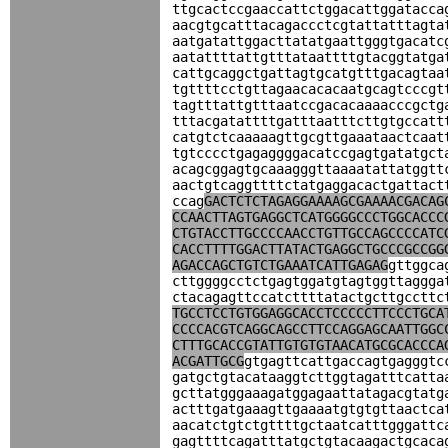
ttgcactccgaaccattctggacattggatacca
aacgtgcatttacagaccctcgtattatttagta
aatgatattggacttatatgaattgggtgacatc
aatattttattgtttataattttgtacggtatga
cattgcaggctgattagtgcatgtttgacagtaa
tgttttcctgttagaacacacaatgcagtcccgt
tagtttattgtttaatccgacacaaaacccgctg
tttacgatattttgatttaatttcttgtgccatt
catgtctcaaaaagttgcgttgaaataactcaat
tgtcccctgagaggggacatccgagtgatatgct
acagcggagtgcaaagggttaaaatattatggtt
aactgtcaggttttctatgaggacactgattact
ccag
GACTCTCTAGAGGAAAAGCGAAAACGACAG
CCAACTTAGTGAGGCTCATGGGGCCCTGGCACCC
CTGTACCTTGCCCCAACCTGTTGCCAGCCCCATC
CACCTTTTGGACTTATACTGAGGCTGCCCGCCGG
AGACCAGCTGTCTGAAATCATTGAGAG
gttggca
cttggggcctctgagtggatgtagtggttaggga
ctacagagttccatcttttatactgcttgccttc
TGCCTCCTGTGGAGGCACCTCCCCCTTCCCTGCA
CCCCACGTCAGGCAGCCTTCCAGGAGCAATTGGC
CTTTGCACCGTATTGTGTGTAACATGCGCACCCA
ACGATTGCG
gtgagttcattgaccagtgagggtc
gatgctgtacataaggtcttggtagatttcatta
gcttatgggaaagatggagaattatagacgtatg
actttgatgaaagttgaaaatgtgtgttaactca
aacatctgtctgttttgctaatcatttgggattc
gagttttcagatttatgctgtacaagactgcaca