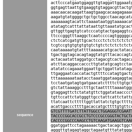
acttcccatgaatggaggttgtaggattggaaat
ggtgagttaattgtgaaggtgtaggacgttactg
aaacaacacaagattaagtgaagcacaagagaaa
aagatgtatggggctgctgctggcctaacagcat
aaaaaaagtacattctaaaataatggtaaaaaca
atatagtcatttattataattgttaaatatgcac
gttggttgagtgtcatcccatgtactgagaggtc
ttcccgggtttaaggctcaatccccagtgggggc
ctctcatcgatgttgcactccctctctctctctc
tcgtccgtgtgtgtgtgtctgtctctctctctct
caataaaaatgtattttaaaaacatgcactatac
tgactggtagcacagtaggtatgtttacaccagt
actacaatattaggatgcctagacgtcactagac
atcttacaggaccacccttgtatatgcagtccta
atatatccagaaatggaattgctggattatatag
ttgaggaatcaccatactgttttccatagtgact
tttaaaaaaataatacctaaatggataagaggta
tcctaatgatagtgatgaacatcttttcttgtgc
gtctattaaaggcctttgctaatttttaaaatgg
gtaggagttctctatatgttctggatataacccc
tgttccattctatgggttgcctattcattctatt
ttatcaattctttttggttattatctgtgctttt
acattgacccttttgacaccatgcttttgtgttc
GTCGTTTTGATCTTATTGGCCTGGAGGGTCGAAT
sequence
TACCCCGGCACCGCCTGTCCCGCCGGGTACTGCT
CACCCCGGCCCAAGCCTGTCAAGATGAAGGTCAA
ggatggattcctagaaaaactgactacagctggc
agggttgtagagtaggctagaatgtttatatggg