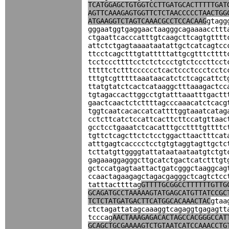
TCATGGAGCTGTGGTCCTTGATGCACTTTTTGAT
AGTTCAAAGAGTGGTTCTCTAACCCCCTAACTGG
ATGAAGGTCTAGTCAAACGCCTCCACAAG
gtagg
gggaatggtgaggaactaagggcagaaaaccttt
ctgaattcacccatttgtcaagcttcagtgtttt
attctctgagtaaaataatattgctcatcagtcc
ttcctcagctttgtatttttattgcgtttctttt
tcctcccttttcctctctccctgtctcccttcct
tttttctctttcccccctcactccctccctcctc
tttgtcgtttttaaataacatctctcagcattct
ttatgtatctcactcataaggctttaaagactcc
tgtagaccacttggcctgtatttaaatttgactt
gaactcaactctcttttagcccaaacatctcacg
tggtcaatcacaccatcattttggtaaatcatag
cctcttcatctccattcacttcttccatgttaac
gcctcctgaaatctcacatttgccttttgttttc
tgttctcagcttctctcctggacttaactttcat
atttgagtcacccctcctgtgtaggtagttgctc
tcttatgttggggtattataataataatgtctgt
gagaaaggagggcttgcatctgactcatctttgt
gctccatgagtaattactgatcgggctaaggcag
ccaactagaagagctagacgagggctcagtctcc
tatttacttttag
GTTTTGCGGCCTTTTTTGTTG
GCAGATGCCTAAAAAGTATGAGCATGTTATCCGC
TCTCTATGATGACTTCATGGCACAAACTAC
gtaa
ctctagattatagcaaaggtcagaggtgagagtt
tcccag
AACTAAAGAGACACTAGCCACGGGCCAT
GCAGCTGCGAAAAGTCTGTAATCATCCAAACCTG