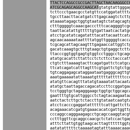
TTACTCCAGGCCGCCGACTTAGCTAACAAGGGCC
ATCGCAGAGCAGGCCAAGCAT
gtatgtattggga
tcttccctgaacgcctatgttccatggatatttt
tgccttaacttacatgatcttgagcaagtctctt
ataaaatagagctggtgtaatagtctatagcagt
ctttgggggtcaaacgaccctttcacaggggtcg
taattacatattgtttttgtgattaatcactatg
atcctgcatatcagatatttacattacaattcat
agcaacaaaaataattttatggttgggggtcacc
tcgcagcattagcaagtttgagaaccattggtct
gacatcaaagtgctttgtaagctgtgaggctctt
ttacccggtggtgagtgtggtcctgggcctgcag
atatgcacattcttattcctctcttcctacccat
ctgtctttaaaagtacttcagatgattctcatgc
ttcatcagatcatttagtttcgtgattctgtctg
tgtcaggagagcataggaataatgagggcagttg
aaatgaaaaatattaaaatgtttttattttttcc
atatgttcacagtttatatgtaaaatattacaat
atatgctaattagaccagacatccttccggatga
tcctgggtgctagagggaagctggtgctggcagc
gaattttgtgcattgggcctctagtacaagaata
aatctactcttgctctaccttgtataatcaatgt
atcctcacccgaggatattttttcattgattctt
acagaaacatcgatgtgaaacacatcgattggtt
cccaggccagggaagagcctgcagccaaggtacg
cctttggttcgcaggccaacgctctatccactga
atttcttattgtggtaagcacttagttttttggt
aatatatttttctaaaaatagtatttaaaacaaa