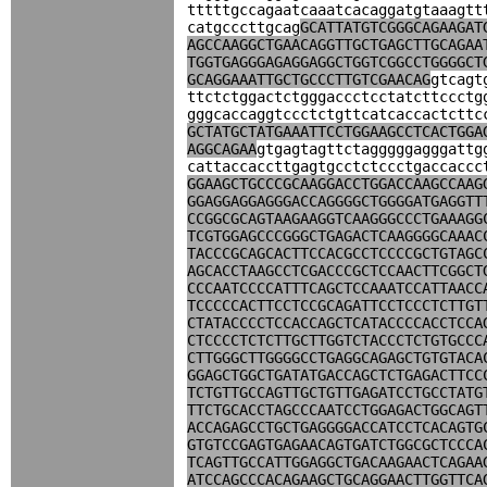
tttttgccagaatcaaatcacaggatgtaaagtt
catgcccttgcag
GCATTATGTCGGGCAGAAGAT
AGCCAAGGCTGAACAGGTTGCTGAGCTTGCAGAA
TGGTGAGGGAGAGGAGGCTGGTCGGCCTGGGGCT
GCAGGAAATTGCTGCCCTTGTCGAACAG
gtcagt
ttctctggactctgggaccctcctatcttccctg
gggcaccaggtccctctgttcatcaccactcttc
GCTATGCTATGAAATTCCTGGAAGCCTCACTGGA
AGGCAGAA
gtgagtagttctagggggagggattg
cattaccaccttgagtgcctctccctgaccaccc
GGAAGCTGCCCGCAAGGACCTGGACCAAGCCAAG
GGAGGAGGAGGGACCAGGGGCTGGGGATGAGGTT
CCGGCGCAGTAAGAAGGTCAAGGGCCCTGAAAGG
TCGTGGAGCCCGGGCTGAGACTCAAGGGGCAAAC
TACCCGCAGCACTTCCACGCCTCCCCGCTGTAGC
AGCACCTAAGCCTCGACCCGCTCCAACTTCGGCT
CCCAATCCCCATTTCAGCTCCAAATCCATTAACC
TCCCCCACTTCCTCCGCAGATTCCTCCCTCTTGT
CTATACCCCTCCACCAGCTCATACCCCACCTCCA
CTCCCCTCTCTTGCTTGGTCTACCCTCTGTGCCC
CTTGGGCTTGGGGCCTGAGGCAGAGCTGTGTACA
GGAGCTGGCTGATATGACCAGCTCTGAGACTTCC
TCTGTTGCCAGTTGCTGTTGAGATCCTGCCTATG
TTCTGCACCTAGCCCAATCCTGGAGACTGGCAGT
ACCAGAGCCTGCTGAGGGGACCATCCTCACAGTG
GTGTCCGAGTGAGAACAGTGATCTGGCGCTCCCA
TCAGTTGCCATTGGAGGCTGACAAGAACTCAGAA
ATCCAGCCCACAGAAGCTGCAGGAACTTGGTTCA