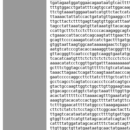
tgatagaatggatggaacagaataatgtcacttt
tttgtggacctgatatttcagtgccattggacaa
ttctgtaaaatgggaataatcatgttctactcat
ttaaaactattatccactgatatgttgaaggcct
ttgcttactcttttgagttagtgttggcatttaa
tagcctattaaatgatgttataaatgttacacag
ccattgctttctcctcttccccacaagaggcagt
ctgaaaccattaccatcagcaagtatttgaactt
gcagttccccaaagatcatcatctgactttgatg
gtggtaattaagtggcaataaaaagaactctggc
aatgtcatcccgtacaccaaaaggttacgggttt
gttacgggttcaatccctggtcaaggtgaatatg
tcacatcaatgtttctctctctctctccctctcc
aaaacatatcctcggttgatgatttaaaaaaaaa
gctttctggtagccattgtttttctgtcatataa
taaacttagaactcagattcaagtaaataaccca
gaatcccccaggccttcttatcttttgctcattc
gcctcagcctcagtatcccaccctccatcagtgc
gtactgccaagttggtctggcttgttggaagtaa
gtgacagcccatggtctatgctaaattttggttg
acactattttttccttaaaacagtttgaaatatg
aaagtgtacacatccactggcttttattatgttc
tctttggaacatttttatggccctaaagagaaac
cttctctatctctcctagccttcggcaactactt
ttgagtcacataatatatggccttttgtgattgg
gtggttcattcatgttatagcacatatcagtact
cattttatggatatagcacattttctacatcagt
ttgttggctgttatgaataatgcaactatgaaat