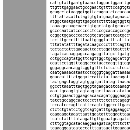
cattgtattgaatgtaaacctaggactggaattg
ttgtttgaggaactgccgaactgttttccagtgt
gcagcctgtaagggtggttccaggatctccacaa
ttttattacattctagtgtgtatgaagtagaacc
atggctaatgatgttgagcatcttttaagtggtt
taaaagccaagcaacctgtggctatgatgcacac
gccccaatcatccccccctccccgcaccagcccg
ccggctggaccccactcgtgcatgaattcatgcc
tcctttgccctttttaattggggtattttattta
tttatatattttagatacaagccccttttcagtt
tgctactatttgagaactcacctggattgatttt
tagatcacaaggagccaagaggttatgcttgatg
cctggccagtatggttcagttggctggagcattg
cgattcctggtttgggcccatacccaggttgtgg
gggaggcaacaggtcggtgtttctctcctctccc
caatgaaaacataatcctcgggtgaggattaaaa
ggaccattttctgggatccattctattaacagat
tactgagctaggtagtgggtgattatagttaaca
ggccttaaatttagtgggtagaagacatcaaaag
aaattgcaagtgtagtaagtgcttaaaatatata
cctgtgaaactggaagcacaacagatggggaagg
tatctgccaggcactccccttttctctctcagag
tcccatcccagttcattccagtctggcccttgac
ctctctgtatcctggtcagtgatttgaggaaggc
caagaagataaattaattgaatgtttggagttaa
tcatctattttataagattgttggaatgcagatc
ctttggtagcatacaaggaaagatcagttttctt
tgaaaggaataatgccctttgataacttggaaaa