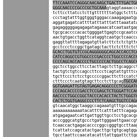
TTCCAAATCCAGGGCAACAAGCTGACTTTGACTG
GGGCAACCCCGCCCGCTGCAAA
gtaggtaaaacc
tcttccttatcctcttgtttttttatggctcttt
ccctagtatttggtgggtgggaccaaagagaatg
aggatgagatcattttatttatttatttaaatat
gagagggggagagagatagaaacatcaataatga
tgcgcaccccacactggggattgagtccgcaatc
aactgtgacctggttcataggtcaatgctcaacc
gaggttattttagagatgttatcttctctctgtt
gcctccctccggctgatagctacttctctttctc
GCACCTGGTGTCCGCAGGGGGGCAGCACCACCTC
CATCCAGGCCGTGGCCCCGACCCCTGGCCCCACC
CCCCAGCACCACCCCTGCCCCCACTGGCCTCAGC
ggctcctggccttcctacttagctcttgcaggcc
tactgtctgtccagccttccctcagtattgtttc
tgcttccctctcctgcccccggacttcttccatc
ctttccctcaatgtagcttcctcttgcag
TGCCA
GGTGAAGATTGTAGTGAGACAGGCCCCTCGGGAT
CCCAGCACCCCGACCTCCGAGCTCTGGGATTCCA
AACCCCTGGCCGGCTACCCACACCTACTCTGGGT
CACTCTGGTGAGGCCCCTTCTCAAGCTGGTCCAG
gtcaacatggctaaggccagaaatgtttgccaga
aaaaaaaaaaaatacattttcatttatttcagag
atgagagaatcattgattggttgcctcctgcacg
acccgggcatgtgccctgattgggaattgaaccg
tcaaccactgagacaccccggccgggtgccttaa
tcattatccagcatactgacttgctgtgcagtgg
tgcctaattccaacatacatttattggattcttg