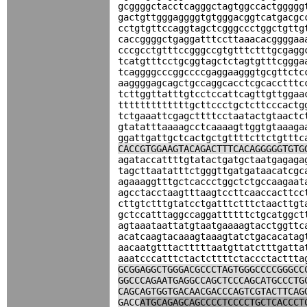
gcggggctacctcagggctagtggccactggggg
gactgttgggaggggtgtgggacggtcatgacgc
cctgtgttccaggtagctcgggccctggctgttg
caccggggctgaggatttccttaaacacggggaa
cccgcctgtttccgggccgtgtttctttgcgagg
tcatgtttcctgcggtagctctagtgtttcggga
tcaggggcccggccccgaggaagggtgcgttctc
aaggggagcagctgccaggcacctcgcacctttc
tcttggttatttgtcctccattcagttgttggaa
tttttttttttttgcttccctgctcttcccactg
tctgaaattcgagcttttcctaatactgtaactc
gtatatttaaaagcctcaaaagttggtgtaaaga
ggattgattgctcactgctgttttcttctgtttc
CACCGTGGAAGTACAGACTTTCACAGGGGGTGTG
agataccattttgtatactgatgctaatgagaga
tagcttaatatttctgggttgatgataacatcgc
agaaaggtttgctcaccctggctctgccaagaat
agcctacctaagtttaagtccttcaaccacttcc
cttgtctttgtatcctgatttctttctaacttgt
gctccatttaggccaggattttttctgcatggct
agtaaataattatgtaatgaaaagtacctggttc
acatcaagtacaaagtaaagtatctgacacatag
aacaatgtttactttttaatgttatctttgatta
aaatcccatttctactcttttctaccctacttta
GCGGAGGCTGGGACGCCCTAGTGGGCCCCGGGCC
GGCCCAGAATGAGGCCAGCTCCCAGCATGCCCTG
CAGCAGTGGTGACAACGACCCAGTCGTACTTCAG
GACC
ATGCAGAGCAGCCCCTCCCCTGCTCACCCT