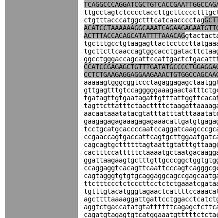
TCAGGCCCAGGATCGCTGTCACCGAATTGGCCAG
ttgcctagtctcccctaccttgcttcccctttgc
ctgtttacccatggctttcatcaacccctag
GCT
ACATCCTAAAAAAGGCAAATCAGAAGAGAATGTT
ACTTTACCACAGCATATTTTAAACAG
gtactact
tgctttgcctgtaagagttactcctccttatgaa
tgcttcttcaaccagtggcacctgatacttctaa
ggcctgggaccagcattccattgactctgacatt
CCATCCGAGAGCTGTTTGATATGCCCCTGGAGGA
CCTCTGAAGAGGAGGAAGAAACTGTGGCCAGCAA
aaaaagtgggcggtccctagaggagagctaatgg
gttgagtttgtccagggggaaagaactatttctg
tgatagttgtgaatagattgtttattggttcaca
tagttcttatttctaacttttctaagattaaaag
aacaataaatatacgtatttatttatttaaatat
gaagagagagaaagagagaaacattgatgtgaga
tcctgcatgcaccccaatccaggatcaagcccgc
ccgaaccagtgaccattcagtgcttggaatgatc
cagcagtgcttttttagtaattgtatttgttaag
cactttccatttttctaaaatgctaatgacaagg
ggattaagaagtgctttgttgcccggctggtgtg
ccaggaggtcacagttcaattcccagtcagggcg
cagtagggtgtgtgcaggaggcagccgagcaatg
ttctttccctctcccttcctctctgaaatcgata
tgtttgtacatgggtagaactcattttccaaaca
agcttttaaaaggattgattcctggacctcatct
aggtctgaccatatgtattttttcagagctcttc
cagatgtagagtgtcatggaaatgtttttctcta