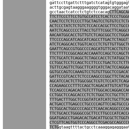
gattccttgattctttgatctcatagtgtgggag
acttgcgagtaagggaaggggtgggacaggataa
gcctaactcatcctctgtctccacag
CTTCAGCA
TTCTTCCCTTCCTGTGCCATCCTCACTCCCTGGG
CAACTCCTCTCCCCTTGCTAGTCCTGTGTCCTCT
ACTCCCTATCTCTGTCTCCACCACGCTTCCTGCC
AATCTCAGCCCCCTTACCTGTTTCGGCTTCAGGC
AACAATGGCACCTGTTGTCTCAGCGGCTCCTGGA
TTCCCCAGCATCAGCATCAGCCTTGACTCTAGGT
ATCTCAGGCACCTGGTCACCCTCTGTTGTTGGCT
GAATTCAGCCGTGGCCCCAGCATGTTCACCTGTC
TTCTTTTCCGGCAGCACCAAATCCAGCTCCAGCT
TTCTGCATCTCAGGCTCTAGCCACCTCTATGGCT
CCTGGCTCCTCCAGCTCCTTCCCTGACTCCTCTT
TGTTCCAGTTCTGGCTTCATCATCTACTCCAGGA
GGTGCCAGTCCAAAGTCCTGTGTTGGCTCCGACA
GATTCCGTCACCTCTCCCAAGCCCGGCTTCTACA
AGCATCCACTCTTGGCGGCTCGTCTCCATCTCAG
CCAGAAGCCCTTTCCAGCTCAGACATTGTCATTG
TCCAGCCCAGACACTGTCTTTGGCACCAGGACCA
CCTGGCTCCAGCACCCTCTCTGGCTCCTGCTTCT
TTTGACTTTGGCTCCGGTATCATCATCTGCTTCA
ACTGACCTTGAGCCCTGCCCCAGTTCCAGTGCCC
TCTGGCACTGGCCCCAGCCTCAACACAGGCCCCA
TTCTGCACCTGGGGCCGCTTCCTTGCCCATCACC
GGATGAGCCTGAGACACTGACATTGCGCTCTGGT
CTCGTTCAGTGGTCCCAGGCCTCGACGCCAGCCC
TCTG
gtaagttttactgcctcaaaggagagggaa