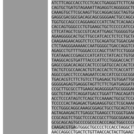
ATCTTCAGCCACCTCCTCACCTGAGGGTTCTTCA
CAGTGCTGATGTAGAAATTAGAGGTCAGGGGGCT
CAAAGTGCTTCGCAAGTTGCCAGGACGGCTAGTG
GAGGCGACGGCGACAGCAGCGGGGAACTGCCAGC
TGGTGCCAGCCCAGGAAGCCCATCTACTCACAAC
CACCAGTGGGCCCTGTGAAGCTGCTCCCCCATCC
CTTCATAGCTCGCCGTCACATTGAGCTGGGGGTG
AGAAGGGGCACTGCTTGCCATCACCTCTCCTGCT
CAAGAAGAACAGGTCTCCTGCAGATGCTGGACGA
CTCTAAGGGAAAAACCAATGGGGCTGACCAGGTC
AGAGCCTGTTTTGGGACCCCAGCTTATTCCTGGG
TCATAAACCCGAGCCCATCATCCTATCACCTGTG
TAAGGCACGTGATTTACCCATTCCTGGGACCACT
GAGCCGGACACAGCCACTCCCGATGCCACCACTC
TACTGTCGCCAACACTGTCACCACTCTCACCATT
AGGCCGACCTCCCAAGAATCCACCATCGCCGCGG
TGACACGTCTTCTGTCCTTGAGAGCTGTGGATTG
GGGGGAGAGTGAGGGTAGTTCTTCTGATGAGGAT
CCGCTTGCGCCTTGAAGCAGAGGGGATGCGGGGA
GGCTGTAATTCAGGATGACCTGGATTTAGCAGAT
ACCTCCCATAGTCTCAGCTCCAAAACTGCGCTCC
TCCCCCACTAGAGACTGAGAAGGTGCCTCGCAAA
TCCTGGGCAGGCAAAGCGGAGCTGCCTGCAGTCC
AGTAGAAGAGTCTGAGGCTGAAGCCTCGGGTGAA
CCGCAGGTCTGGCTCCCACCGCCTTGGCGGAACA
GCGCAGCAGTGCCCCGCCCCACCCAGCTGGCCCC
CAAGACGTGA
GTGGGCTGCCCCTCCACCTAGGCT
AACCAGGCCTGACTCTGTTAACCACTACTTGAAG