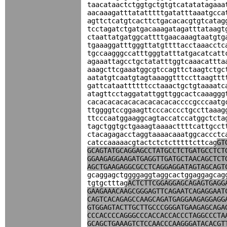
taacataactctggtgctgtgtcatatatagaaa
aacaaagatttatatttttgatatttaaatgcca
agttctcatgtcacttctgacacacgtgtcatag
tcctagatctgatgacaaagatagatttataagt
ctaattatgatggcattttgaacaaagtaatgtg
tgaaaggatttgggttatgttttacctaaacctc
tgccaagggccatttgggtatttatgacatcatt
agaaattagcctgctatatttggtcaaacattta
aaagcttcgaaatggcgtccagttctaagtctgc
aatatgtcaatgtagtaaaggtttccttaagttt
gattcataattttttcctaaactgctgtaaaatc
atagttcctaggatattggttggcactcaaaggg
cacacacacacacacacacacaccccgcccaatg
ttggggtccggaagttcccacccctgccttaaag
ttcccaatggaaggcagtaccatccatggctcta
tagctggtgctgaaagtaaaacttttcattgcct
ctacagagacctaggtaaaacaaatggcaccctc
catccaaaaacgtactctctctttttcttcag
GT
GCAGTATGCAGGAGCCTATGCCTCTGATGCCTCT
GGAAGAGGAAGATGAGGTTGATGCTAACAGCTCT
AGCTGAAGAGGCGCCTCAGGAGGATAGTAGCAGT
gcaggagctggggaggtaggcactggaggagcag
tgtgctttag
ACTCTTCGGAGGAGCAGAGTGAGG
GAAGAAACAAGCGGGAGTTCAGAATCAGAGGAAT
CAGTCACAGAGCCAAGCAGATGAGGAAGAGGAGG
GTGGAGTACTTGCTTGCCCGGGATGAAGAGCAGA
CCCACCCCAGGGCCCACCACCACCCTAGGCCCTA
GCAGCTGAAAGTCTCCAACCCAAGGGATACACGT