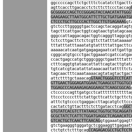
ggcccccagcttctgctttctcatatcttgactt
agttcaccttgacacctctcttcttccctaccag
GCGGGGCCAGCTCCGGGAGTACCAACATATTGGG
GAAGAAGCTTAATGGCATTCTTGCTGATGAAATG
CTCCCTGCTTGCCCACTTGGCTTGTGAGAAAG
gt
gtctccttgggggtgactccagctacaggatagt
tagcttcattgactggtcagtaactgtatagcaa
gggccattaggacagactggtcagggttaggcgt
tctccttgacttctctcgttcttatttataaaaa
tttatttatttaaatatgtatttttattgacttc
aaaaacatcaatgatgagagagaatcattgattg
cgggcatgtgccctgactggaaatcgatccatga
ccactgagccatgctgggcgggctgaattttatt
ctttcaggtgtataacattattcagtacttgtat
tgtcatcgtacatattataaacaattatttttct
tagcaactttcaaataaaacagtatagtactgac
attcttttgctaaacag
GTAACTGGGGTCCTCAT
GTTGAACTGGGAGATGGAACTGAAGCGTTGGTGC
TGGAGCCCAGAAAGAGAGGAAGCTCAAGCGGCAG
ctccccccagttgatgcctcatttttttttttta
ttccctcccctttctattgcttcattctgcttct
atttctgtcccctgaggaccttagcatgtcttcc
cactatctgttactttctcttgatacctcag
GGC
GTGTATCACGTCTTATAAGCTGGTGCTGCAGGAT
GCGCTATCTCATTCTGGATGAGGCTCAGAACATC
GTCACTGCTCAACTTCAACAG
gtggaaatggagt
gtctgaagggtgggatgctcggaaggttgagaat
ctctgtctctttgcag
CCAGAGACGCCTGCTCCT