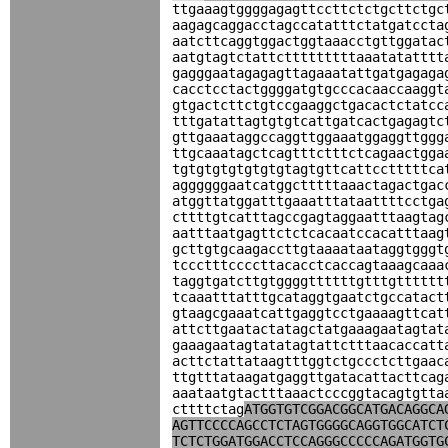
ttgaaagtggggagagttccttctctgcttctgc
aagagcaggacctagccatatttctatgatccta
aatcttcaggtggactggtaaacctgttggatac
aatgtagtctattctttttttttaaatatatttt
gagggaatagagagttagaaatattgatgagaga
cacctcctactggggatgtgcccacaaccaaggt
gtgactcttctgtccgaaggctgacactctatcc
tttgatattagtgtgtcattgatcactgagagtc
gttgaaataggccaggttggaaatggaggttggg
ttgcaaatagctcagtttctttctcagaactgga
tgtgtgtgtgtgtgtagtgttcattcctttttca
aggggggaatcatggctttttaaactagactgac
atggttatggatttgaaatttataattttcctga
cttttgtcatttagccgagtaggaatttaagtag
aatttaatgagttctctcacaatccacatttaag
gcttgtgcaagaccttgtaaaataataggtgggt
tccctttccccttacacctcaccagtaaagcaaa
taggtgatcttgtggggttttttgtttgtttttt
tcaaatttatttgcataggtgaatctgccatact
gtaagcgaaatcattgaggtcctgaaaagttcat
attcttgaatactatagctatgaaagaatagtat
gaaagaatagtatatagtattctttaacaccatt
acttctattataagtttggtctgccctcttgaac
ttgtttataagatgaggttgatacattacttcag
aaataatgtactttaaactcccggtacagtgtta
cttttctag
ATGGTGTCGGACGGCATGACAGGCA
AGTTCCCCAGCCTCTAGTGGGGCAGGTGGCATCT
TCTCTGGATGGACCTCCAGGGCCCCCAGATGGTG