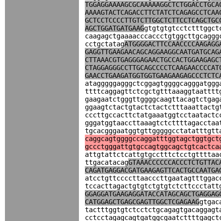
TGGAGGAAAAGCGCAAAAAGGCTCTGGACCTGCA
AAAAGTACTCAGACCTTCTATCTCAGAGCCTCAA
GCTCCTCCCCTTGTCTTGGCTCTTCCTCAGCTGC
AGCTGGATGATGAAG
gtgtgtgtcctctttggct
caagagctgaaaacccaccctgtggcttgcaggg
cctgctatag
ATGGGGACTTCCAACCCCAAGAGG
GAGGTTGAAGAACAGCAGGAAGGCAATGATGCAG
CTTAAACGTGAGGGAGAACTGCCACTGGAAGAGC
CTAGGAGGGCCTTGCAGCCCCTCAAGAACCCCAT
GAACCTGAAGATGGTGGTGAAGAAGAGCCCTCTC
atagggggagggctcggagtggggcagggatggg
ttttcaggagttctcgctgtttaaaggtaatttt
gaagaatctgggttggggcaagttacagtctgag
ggaagtctactgtactctactctttaaattactg
cccttgccacttctatgaaatggtcctaatactc
gggatggtaaccttaaagtctcttttagacctaa
tgcacgggaatggtgttgggggcctatatttgtt
caggcagtggggccaggatttggtagctggtgct
gccctgggattgtgccagtggcagctgtcactca
attgtattctcattgtgcctttctcctgttttaa
ttgacatacag
GTAAACCCCCCACCCTCTGTTAC
CAGATGAGGACGATGAAGAGTTCACTGCCAATGA
atcctgttccccttaacccttgaatagtttggac
tccacttagactgtgtctgtgtctcttccctatt
GGAGGATGAAGAGGATACCATAGCAGCTGAGGAG
CATGGAGCTGAGCGAGTTGGCTCGAGAAG
gtgac
tactttggtgtctcctctgcagagtgacaggagt
cctcctagagcagtgatggcgaatcttttgagct