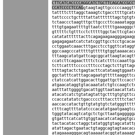
CTTCATCACCCCAGGCATCTGCTTCAGCACCGCC
CCATCCCCTCCAG
gtaagtagttgcccccaaggt
tattttctttaggctaaagtctgaccttttgcat
tattcccctgcttttattatttttttagctgtgt
tctaaccctaagtttgcttgcccttcaaaatagg
tttgtgagaattttgttaatctttttgaaagggc
gtttttctgtttcctctttttggctacttcgtac
catatattttttacttcagagaagaagggagaag
gagagagaatcatctatcggttgcctcctgcaca
cctggaatcaaactttgacctcctggttcatagg
ggccaagcccatttttgtttttgtggtaaaacac
tttaagcatatgattcagcggcattaagtacagt
ccatcttcagaacttttctcatctttccaaattg
tcttcattttccccctttccctagctcttgttag
ttttagtactctgagtacttcatataagtggaat
ggctatttcatttagcagaatgtttttaaggttc
ctatccatcattggacacttggattgcttccacc
atgaacataggtgtacaaatatctgtccaagtct
aatttattggggtgacattggttaataacattat
atacatcatctgtatagtattgctttgtgtgttc
ccaccatatatctgaccccctttaccttttctac
aaccaccatactgttgtatgtgtctatgggtttt
ctttcagttttatatcccacatatgaatgaagtc
tgggtatacagtcatgctctgcttaatgaggggg
gtgatttcatcattgtggtaacatcatagagtgc
tactacatacctaggctatatggtgtagcatatt
atattagactgaatactgtaggcagtagtaacac
atagaaaagggacagtaaaaatacggtataaaag