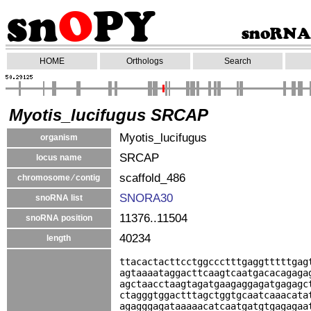
HOME
Orthologs
Search
Myotis_lucifugus SRCAP
Myotis_lucifugus
organism
SRCAP
locus name
scaffold_486
chromosome ⁄ contig
SNORA30
snoRNA list
11376..11504
snoRNA position
40234
length
ttacactacttcctggccctttgaggtttttgag
agtaaaataggacttcaagtcaatgacacagaga
agctaacctaagtagatgaagaggagatgagagc
ctagggtggactttagctggtgcaatcaaacata
agagggagataaaaacatcaatgatgtgagagaa