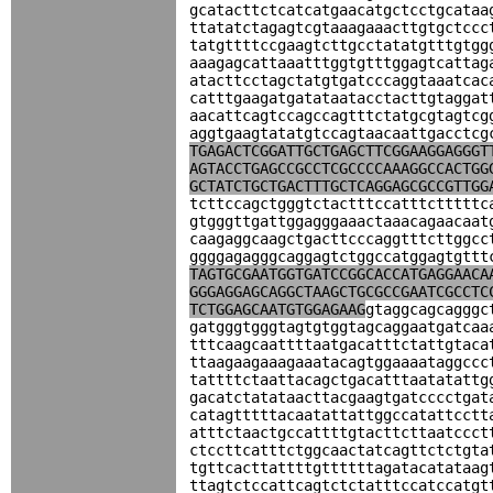
gcatacttctcatcatgaacatgctcctgcataa
ttatatctagagtcgtaaagaaacttgtgctccc
tatgttttccgaagtcttgcctatatgtttgtgg
aaagagcattaaatttggtgtttggagtcattag
atacttcctagctatgtgatcccaggtaaatcac
catttgaagatgatataatacctacttgtaggat
aacattcagtccagccagtttctatgcgtagtcg
aggtgaagtatatgtccagtaacaattgacctcg
TGAGACTCGGATTGCTGAGCTTCGGAAGGAGGGT
AGTACCTGAGCCGCCTCGCCCCAAAGGCCACTGG
GCTATCTGCTGACTTTGCTCAGGAGCGCCGTTGG
tcttccagctgggtctactttccatttctttttc
gtgggttgattggagggaaactaaacagaacaat
caagaggcaagctgacttcccaggtttcttggcc
ggggagagggcaggagtctggccatggagtgttt
TAGTGCGAATGGTGATCCGGCACCATGAGGAACA
GGGAGGAGCAGGCTAAGCTGCGCCGAATCGCCTC
TCTGGAGCAATGTGGAGAAG
gtaggcagcagggc
gatgggtgggtagtgtggtagcaggaatgatcaa
tttcaagcaattttaatgacatttctattgtaca
ttaagaagaaagaaatacagtggaaaataggccc
tattttctaattacagctgacatttaatatattg
gacatctatataacttacgaagtgatcccctgat
catagtttttacaatattattggccatattcctt
atttctaactgccattttgtacttcttaatccct
ctccttcatttctggcaactatcagttctctgta
tgttcacttattttgttttttagatacatataag
ttagtctccattcagtctctatttccatccatgt