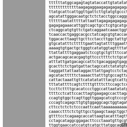
ttttttatggcagagtagtataccattgtatata
tttttttttttttaagagaggaagagagagagag
ttatgcattcattggttgattcttgtatgtgccc
agcatattgggacaatgctctctacctggccagg
ttttttaatatttttattaattagagagagagag
gagagagaaacattggtcagctgcctcgtgcatg
ctcaggcatgtgttctgatcaggaatcaaactgg
tcaaccactgaggcacgcctatcagcgtgtacca
tggacacttaagttgcttcctaccttggctattg
gtgcatatttctttttgaattagtattttggaat
aaaagtgtgactgctgggtcatatggtagtttta
ttattattttgaggaatctccgtgctgttttcca
actgacagcacacgagtgttcccttttctctgca
atttattgatgacagccattctgacaggagtgag
gcacttctctgatgattactagccatctatatgt
tagggattattaataggacttattgagtcctcta
agcatactttttctaaaacttatttgtgccagtt
cattactaaattgttcatatatatttacgtcatt
tttatattttcagtcttttgttttcttccagctc
tccttcttttgcacatccctggccattaatatat
ttttcctcattccacttagtgaagagccacttag
ccagtgtggctcagttggttggagcatcgtcccg
cccagtcagagcttgtgtggaggcagctggtaga
cttcctctctctcccaattcaattaaaaaaaaaa
caaacctttctctgttgcctgaagctaagctggc
gttttcctcagaagcaccattaagtacatttagt
cctagcataggcggagacttccctaaatgttgcg
ttggtgaaccatccatgtcatgcttatggcag
GT