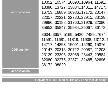
10352..10574, 10690..10964, 11591..
13390..13727, 13834..14011, 14717..
16753..16889, 16986..17172, 20147.
exon position
22057..22221, 22730..22915, 23129.
29986..30188, 31760..31929, 32080.
35653..35847, 35984..36067, 36172.
3604..3657, 5169..5420, 7489..7674,
11591..11681, 11819..11908, 13112..
14717..14853, 15091..15260, 15376.
20147..20316, 20722..20987, 21203.
CDS position
23129..23395, 23966..25443, 29584.
32080..32276, 32371..32485, 32696.
36172..38829
accession no
Copyright © 2008 Medical Biology, Faculty of Medicine, U