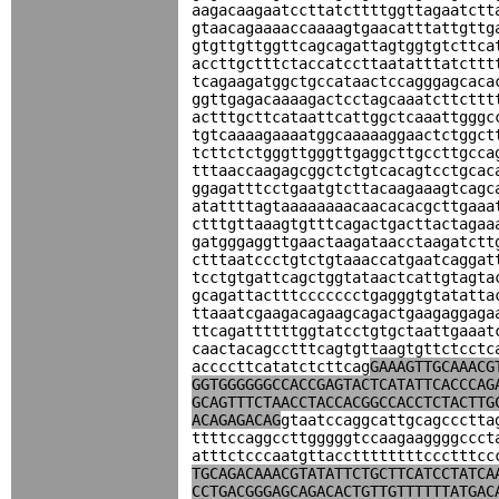
aagacaagaatccttatcttttggttagaatctt
gtaacagaaaaccaaaagtgaacatttattgttg
gtgttgttggttcagcagattagtggtgtcttca
accttgctttctaccatccttaatatttatcttt
tcagaagatggctgccataactccagggagcaca
ggttgagacaaaagactcctagcaaatcttcttt
actttgcttcataattcattggctcaaattgggc
tgtcaaaagaaaatggcaaaaaggaactctggct
tcttctctgggttgggttgaggcttgccttgcca
tttaaccaagagcggctctgtcacagtcctgcac
ggagatttcctgaatgtcttacaagaaagtcagc
atattttagtaaaaaaaacaacacacgcttgaaa
ctttgttaaagtgtttcagactgacttactagaa
gatgggaggttgaactaagataacctaagatctt
ctttaatccctgtctgtaaaccatgaatcaggat
tcctgtgattcagctggtataactcattgtagta
gcagattactttccccccctgagggtgtatatta
ttaaatcgaagacagaagcagactgaagaggaga
ttcagattttttggtatcctgtgctaattgaaat
caactacagcctttcagtgttaagtgttctcctc
accccttcatatctcttcag
GAAAGTTGCAAACG
GGTGGGGGGCCACCGAGTACTCATATTCACCCAG
GCAGTTTCTAACCTACCACGGCCACCTCTACTTG
ACAGAGACAG
gtaatccaggcattgcagccctta
ttttccaggccttgggggtccaagaaggggccct
atttctcccaatgttaccttttttttccctttcc
TGCAGACAAACGTATATTCTGCTTCATCCTATCA
CCTGACGGGAGCAGACACTGTTGTTTTTTATGAC