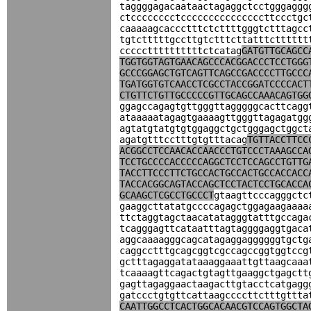
taggggagacaataactagaggctcctgggaggg
ctcccccccctcccccccccccccccttccctgc
caaaaagcaccctttctcttttgggtctttagcc
tgtctttttgccttgtctttcttatttctttttt
cccccttttttttttctcatag
GATGTTGCAGCC
TGGTGGTAGTGAACAGCCCACGGACCCTCCTGGG
GCCCGGAGCTGTCAGTTCAGCCGACCCCTTGCCC
TGATGGTGTCAACCTCGCCTACCGGATCCCCACT
CTGTTCTGTTGCCCCCGTTGCAGCCAAACAGTGG
ggagccagagtgttgggttagggggcacttcagg
ataaaaatagagtgaaaagttgggttagagatgg
agtatgtatgtgtggaggctgctgggagctggct
agatgtttcctttgtgtttacag
TGTTACCTTCC
ACGGCCTCCAACACCAACCCTGTCCCTAAAGCCA
TCCTGCCCCACCCCCAGGCTCCTCCAGCCTGTTG
TACCTTCCCTTCTGCCACTGCCACTGCCACCACC
TACCACGGCAGTACCAGCTCCTACTCCTGCACCA
GCAAGCTCGCCTGCCCT
gtaagttcccagggctc
gaaggcttatatgccccagagctggagaagaaaa
ttctaggtagctaacatatagggtatttgccaga
tcagggagttcataatttagtaggggaggtgaca
aggcaaaagggcagcatagaggaggggggtgctg
caggcctttgcagcggtcgccagccggtggtccg
gctttagaggatataaaggaaattgttaagcaaa
tcaaaagttcagactgtagttgaaggctgagctt
gagttagaggaactaagacttgtacctcatgagg
gatccctgtgttcattaagccccttctttgttta
CAATTGGCCTCACTGGCACAACGTCCAGTGGCTA