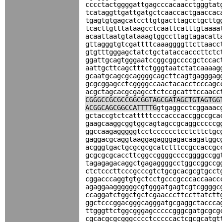
cccctactggggattgagcccacaacctgggtat
tcataggttgattgatgctcaaccactgaaccac
tgagtgtgagcatccttgtgacttagcctgcttg
tcacttgtttataagcctcaattcatttgtaaaa
acaattaatgtataaagtggccttagtagacatt
gttagggtgtcgattttcaaaggggttcttaacc
gtgtttgggagctatctgctataccacccttctc
ggattgcagtgggaatccggcggccccgctccac
aattgcttcagctttctgggtaatctatcaaaag
gcaatgcagcgcaggggcagcttcagtgagggag
gcgcggagcctcggggccaactacacctcccagc
acgctagcacgcgagcctctccgcatttccaacc
CGGGCCGCGCCGGCGGTAGCGATAGCTGTAGTGG
ACGGCAGCGGCCATTTTG
gtgaggcctcggaaac
gctaccgtctcatttttcccacccaccggccgca
gaagcaaggcggtggcagtagccgcaggcccccg
ggccaagagggggtcctcccccctcctcttctgc
gaggacgcaggtaaggagagggagacaagatggc
acgggtgactgcgcgcgcatctttccgccaccgc
gcgcgcgcaccttcggccggggccccggggccgg
tagagagacaggctgagaggggcctggccggccg
ctctcccttcccgcccgtctgcgcacgcgtgcct
cggacccaggtgtgctcctgcccgcccaccaacc
agaggaaggggggcgtgggatgagtcgtcggggc
ccaggatctggctgctcgaacccttccttatctt
ggctcccggacgggcagggatgcgaggctaccca
ttgggttctggcgggagcccccgggcgatgcgcg
cgcacgcgcgggcccctcccccactcgcgcatgt