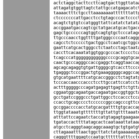
actctaggctacttccttcagtgacttggttata
attagatgtggttagtctattgccatgagacatc
taaaactttctgccttaaaaaaaatttttttatt
ctcccccccattgacctcctgtagcccactcccc
acagtctgtgtccatgggttattcatatctatat
accggaatgaccagtcgctatgacatgcactgac
gagctgccccccagtggtcagtgtgctcccatag
ttgcccaacctggttttgatgggccccaatcagg
cagcctctccccctgactggcctcaatcgctggc
gaattcatgcactgggcctctaatcctagctaat
caccttcacaaatatggtggcgcccactcccctc
tcagcccatggggggggggggccccgcaggtgca
caactgcccagggccaccgaggctcaggtaacca
agcagcagaggtgtgattggggcgtcaccttccc
tgagggctcccggactgtgaaagggggcaggcca
gtgcatgaattttcatgcaccgggcctctagtat
tcccaccaacccaccctccttgccattccatcct
actttgggggcccagatgagagttgagttctgtt
cggaatggcagaatgaccagaatgaccggtggct
gcctgatccgggccctgattggcctccaccctcc
ccacctgcagcccctccccccggccagcccgttc
gccggaccccacctatgcacgattttgtgcacca
ttggtataaatgtttttttgttattgttttaaat
atttattccagaatctaccatgtagagtgaagaa
tgataccacttttatagcactcaataaattataa
atgcctcagggtaagcaggcaaagtgctgtgatg
cttagaaatttaactggcttatctatgaaaaaag
cagggttttggagtccaatgcttttttatttcct