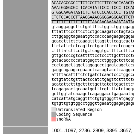
AGACAGGGGCCTTCTCCCTTCTTTCCACCAAAGT
AAATGGGGCGCTTCACATATTCCCTTCCCTTCCA
GTGGCAAGATAGTCTCTGTCCCCACCCCCTTGTA
CTCTCCACCCTTAAGGAAAGGGGGAGGGACTTCT
TTTTTTTTTTTTTTTTTAAGAAGAAAAAATAATA
gtaaggaggcttctgattttctggtctggtggag
tttatttcccttcctcctgccaagatcctagtac
cttggaggtagaaatgtccacccaagaagaggga
gcacctttctctaaagttttagttttcagtcact
ttctattctctcagttcctgactttccctcgagc
cttttatcttccttgctcaggtgcttttcctttc
gttgctcccgtcatttttcctcccttgctttcct
gctacacccccatatgagctcctggggctcttca
ccctgggcttggcttggagccctgagtcagctcc
gaggcagaagccgaaactcacagtacctcaaggc
attttacattttctctgatctcaactccctggcc
tctgtatctgtttactccatctgagttcttttct
acatattctttgctttctgcttatcttgactctc
tcagagaactgcaaatggtttcgttttatctagg
gcttggtatcaaagctcagaggacctgagaaata
catcattatgcaggtttctgtgtgggttatgagg
tgtgttgtgtggcctgggttgaaatggagaggag
Untranslated Region
Coding Sequence
snoRNA
1001..1097, 2736..2809, 3395..3657,