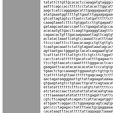
tatattcttgttgcacactccaaagatgtagggc
aatttcagccacctttttcctatacacttggcat
aagctcatccagggagacatttgaggagaaatgt
atatgaaatggtttttgttgaatttggaagagaa
gtcattagtagtccttaatcctatgattttttct
caaagtaaatctttctgtggatccttgtgagaat
gataagcaataacccaattcctgaagatatgcca
acacaatgttgacctcaagttgaagggtaagttt
cagaacactgtttgacaagaaaattagttcagtg
actatactaaattcatgtccaaaattcattttaa
ttccccaatttccttaacacaagcctgttgttgt
tcaatgacaaattctattgtagaataaatagcac
agttaatgactgggatgctacatcaagaaatgta
tcatttattttttattgtcttctgtcttctggat
cacctcatcattttttgacatcattttgagaact
ttcctgttaacatccaaatttttgggacactcac
gaagaattcacatacacacacatactcccatgtg
tgaactctgccaaaagttggaaatgtctgttgct
tcatttttatgttaacttttttgagcaagctctt
aactagataagggaattgttattagaagataaaa
gtgaagtatgtcctgtaacttgcattcagtaaca
attatatttttttctttcccatgtctatttttcc
atctataccaacttatatattatatacaatgtaa
ctttaaaaaatatatatttttttgagatttattt
cgtcttcagagtatcagatctcattacagatggt
attgaactcaggacctctggaagagcagtcagtg
gaccccctagagacctattttaactgcgaggaaa
cacataagtttacatttttattaggaggctaaaa