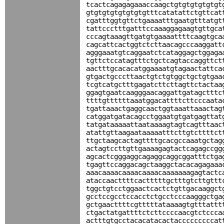
tcactcagagagaaaccaagctgtgtgtgtgtgt
gtgtgtgtgtgtgtgtttcatatattctgttcat
cgatttggtgttctgaaaatttgaatgtttatgt
tattccctttgatttccaaaggagaagtgttgca
cccagtaaagttgatgtgaaaattttcaagtgca
cagcattcactggtctcttaacagcccaaggatt
agggaaatgtcaggaatctcataggagctggaga
tgttctccatagtttctgctcagtaccaggttct
aactttgcacacatggaaaatgtagaactattca
gtgactgcccttaactgtctgtggctgctgtgaa
tcgtcatgctttgagatcttcttagttctactaa
ggagtgaatcaagggaacaggattgatagctttc
ttttgttttttaaatggacattttcttcccaata
tgattaaactgaggcaactggtaaattaaactag
catggatgatacagcctggaatgtgatgagttat
tatgataaaaattaataaaagtagtcagtttaac
atattgttaagaataaaaatttcttgtcttttct
ttgctaagcactagttttgcacgccaaatgctag
actagtccttgttgaaaagagtactcagagccgg
agcactcgggaggcagaggcaggcggatttctga
tgagttccaggacagctaaggctacacagagaaa
aaacaaaacaaaacaaaacaaaaaaagagtactc
ataccaacttttcactttttgctttgtcttgttt
tggctgtcctggaactcactctgttgacaaggct
gcctccgcctccacctctgcctcccaagggctga
gctgaacttttcgtttttataaaagtgtttattt
ctgactatgattttctcttccccaacgtctccca
actttgtgcctacacatacactacccccccccat