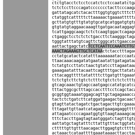
ctctgtacctctcctccatctcctccaatatctg
tctctccttcccagatccccccctacttcccaag
gattatagcatctacactttggtgtggtctttct
ctatggtcatttttcttaaaaactgaaaattttt
gcttatgtgtttgtatgtgcatgcatggatgtgt
gtgtatgtaggaacaaagttgatgacaataggag
tcattgaggcaagctctctcaagtggactcagag
ctgaggctcctctctctgaccttctaagggctag
tgggtatttatgtcagttctgggcatctgaacca
aattactgagctatc
TCCTCAATTCCAAATCTTG
AAACTAGAAAGTTGCTCATAA
ctctacctttaga
cctatgcatactcatatttaaaaaaatacccaat
ttaacaaacaagatatgaataatattgatagata
tctatgtccttatctaactgtatccttagaataa
gaaagaatatttacaattcagttttgacttatat
cttacaggtttttatattttcttgatgtttgaaa
tctctgtcttctgtctctttctgtctctctcttt
gtcagcaaactgtagccaatgagccatatgcatc
tttactggcgctttagccacctttcctcagctac
gcggtggtaaaatggagcagttgctagagaaacc
tactctctgatcttcatggatgaagactgacaac
gtagttatactagatctgactagacttgtcgaaa
tttagattgttaatcatagagtgaagagaggttt
attagaatccccagaatggtgttaagtaaaagca
tttctaccttgagtagtaatgggatctagtttgt
aattatgctagtatttcttattgtttactggtat
ctttttgttgtttaacagacttggagtgtctttt
actaaactcataattttgaaataaaacttaccta