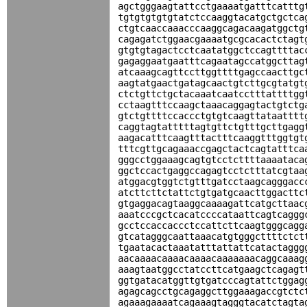
agctgggaagtattcctgaaaatgatttcatttg
tgtgtgtgtgtatctccaaggtacatgctgctca
ctgtcaaccaaacccaaggcagacaagatggctg
cagagatctggaacgaaaatgcgcacactctagt
gtgtgtagactcctcaatatggctccagttttac
gagaggaatgaatttcagaatagccatggcttag
atcaaagcagttccttggttttgagccaacttgc
aagtatgaactgatagcaactgtcttgcgtatgt
ctctgttctgctacaaatcaatcctttattttgg
cctaagtttccaagctaaacaggagtactgtctg
gtctgttttccaccctgtgtcaagttataatttt
caggtagtatttttagtgttctgtttgcttgagg
aagacatttcaagtttactttcaaggtttggtgt
tttcgttgcagaaaccgagctactcagtatttca
gggcctggaaagcagtgtcctcttttaaaataca
ggctccactgaggccagagtcctctttatcgtaa
atggacgtggtctgtttgatcctaagcagggacc
atcttcttctattctgtgatgcaacttggacttc
gtgaggacagtaaggcaaaagattcatgcttaac
aaatcccgctcacatccccataattcagtcaggg
gcctccaccaccctccattcttcaagtgggcagg
gtcatagggcaattaaacatgtgggcttttctct
tgaatacactaaatatttattattcatactaggg
aacaaaacaaaacaaaacaaaaaaacaggcaaag
aaagtaatggcctatccttcatgaagctcagagt
ggtgatacatggttgtgatcccagtattctggag
agagcagcctgcagaggcttggaaagaccgtctc
agaaagaaaatcagaaagtagggtacatctagta