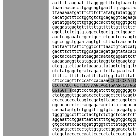
aatttttaagaattttaggggctttctgtaacct
taaataacaccttgagcagtgaatttgtagacta
ttaaaaaatgatttctttcttatatgtatatggg
cacatgctttcctggtgtctgcagaggtcagaag
gatatggatgcttgtgggccaccttgtgggtgct
gaggaatgagtgtttttttgttttttgttttttc
gggtttctctgtgtagccctggctgtcctggaac
aactcagaaatccgcctgcctctgactcccaagt
cgcccggctggaataagtgttcttaatcaccact
tattaatttattctggtcctttaactgtcatcat
gactttctttcttggcagacagatgagtatacac
gactaccactgaataaggacaatatgagaattct
aacaaaaggttcatagcattaggttatgaagtag
gtggtgtcttaatataaaaattatagtctgtgtt
gtctatgagctgcatcagaattcttagaaatcat
tttttctttttttcatttttattggttattttat
cttcccagtttcccatccacaaa
CCCCCCCCATT
CCCTCACCTGCTCCATAAGCAGCTGAAGCCATGG
GGTGGTTT
cagtccctaggatctttggggggggt
ctatggggttgcaaaccccttcagctccttcagt
cccccacccctcagtccgatgttcagctgggtgc
ggcacaccctctcaggagacagctatatcagaca
cacaatagtgtctgggtttggtgtctgcagatgg
tgggtggcctttcctactgtctctgctccactct
aggaattctggattaatatttttgaggtggctgg
gtgcctatccactggatgtggtctctataggttt
ctgaagtcctccctgttgtgtcctgggaacctct
gtggctaccccccaattccccctctcccactgct