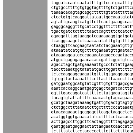
taggatccaatcaatattttgttccatgcatttg
ctgtgccttttgtgtggtagttttgtctgatttc
taaaacacagtagcaggctttttgtatattttta
ctcctgtgtcaaggattataattggcaaatgtat
agtattgcaagtcatgttcttcactgaaagccac
gagggcagggtttgcatcctggtttcttttcatt
tgactgatctctttctaactcagttttctcatct
agaggatttagtaaggatcgaaaaaggtgatgat
tcacggcaagctctcaacaaatatttgtgttttg
ctaaggttcacgaagtaatatctacgaaatgttg
ataaatatcatgtgcttttgaaaatgttgaatac
ataaaaagaatgcccaaaaatagagcccaatacc
atggctgagagagaacacaccgattcggctgtcc
agacctagctgatgaaaaattgccctctattgaa
taccttaaatggtatatatgacttggatttcttc
tctccaagaagcaagattgttttgtgaaggagag
tgtggttactaaaatttccttactttaacccttc
gatggaatggcatgtatcgtttgtgtttgagcga
aaatcaccaggcaatgagtgagctagatcacttg
ggtttgaccagatcatttttcttatgagatagtt
tacagtgtattattttcaaacactgtagcagaac
gcatgctaagataaaagtgattgtgactgtagtg
ctctggcctttataatcttgcttttcccataaat
gtaacagaaactgcggagcttcagctaagcctcc
acatggtggtgaaacatatccttttcctcacacc
acttgagccttggcttcactaggtttttagagag
gaatggaatgaggaactattaagaatcaaccatc
tcttttatcttcctaccccctttctttcttttga