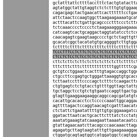
gctatttattcttttacctttctactgtatactt
agtatggctattgtaggtctctctttgtgtggaa
cagacgagctactgaacattcacttttttcctga
attctaactccaagtggcttaagaagaaaatgca
actttacattctgattgcagcccctttccctctt
tctcaaacccctcccctctaagaaagggaagaaa
catcaagtcactgcaggactaggtatatcctctc
caacagagtcgaagtaagcccctgctctagttgt
gcacatcggctacatatgtgcaggggtcttgtgg
tcttttcttttcttttcttttcttttcttttctt
TCCCTTTCCTCTTCTCTCCTCTCCTCTCCTCTCC
CTCCTCTCCTCTCCTCTCCTCTCCTCTCCTCTCC
cttctcttctcttctcttctcttctcttcttttc
tttctttctttctttttttttttttggtttttcg
gctgtcctggaactcactttgtagaccaggctgg
ctgccttccgagtgctgggattaaaggtgtgcac
tcttaatcctttccccagctctttctcaagactt
ctgtgagtctctgtacctgttttggttagctatt
tgctaggctcctgtctgtgaatccaggttgactg
gtagttgaaggaagaaggcaggccagcgatatgt
cacattgcacacctcctcccccaaattggcagga
agttttagactccaggtaacagtcgatttaacat
ctctattctgaatattttgttgtgcggaaagatc
ggatacttaatcactgcacttctttatctcctat
aaatatgaaagtatcaaagaattaaaatacaatc
gtattagaacaatcttacagcccaacaaacttag
agagatgcttagtaagtatttgttgaagaaagga
ctggatgcagtagtggtcatggatggctcagtgg