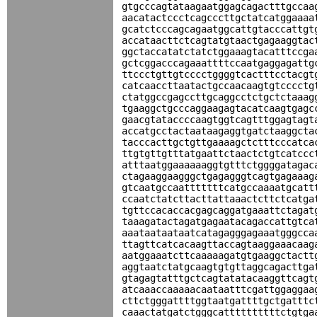
gtgcccagtataagaatggagcagactttgccaa
aacatactccctcagcccttgctatcatggaaaa
gcatctcccagcagaatggcattgtacccattgt
accataacttctcagtatgtaactgagaaggtac
ggctaccatatctatctggaaagtacatttccga
gctcggacccagaaattttccaatgaggagattg
ttccctgttgtcccctggggtcactttcctacgt
catcaaccttaatactgccaacaagtgtcccctg
ctatggccgagccttgcaggcctctgctctaaag
tgaaggctgcccaggaagagtacatcaagtgagc
gaacgtataccccaagtggtcagtttggagtagt
accatgcctactaataagaggtgatctaaggcta
tacccacttgctgttgaaaagctctttcccatca
ttgtgttgtttatgaattctaactctgtcatccc
atttaatggaaaaaaggtgtttctggggatagac
ctagaaggaagggctgagagggtcagtgagaaag
gtcaatgccaatttttttcatgccaaaatgcatt
ccaatctatcttacttattaaactcttctcatga
tgttccacaccacgagcaggatgaaattctagat
taaagatactagatgagaatacagaccattgtca
aaataataataatcatagagggagaaatgggcca
ttagttcatcacaagttaccagtaaggaaacaag
aatggaaatcttcaaaaagatgtgaaggctactt
aggtaatctatgcaagtgtgttaggcagacttga
gtagagtatttgctcagtatatacaaggttcagt
atcaaaccaaaaacaataatttcgattggaggaa
cttctgggattttggtaatgattttgctgatttc
caaactatgatctgggcattttttttttctgtga