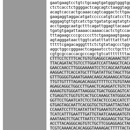
gaatgaagtcctgtctgcaagtgatgggtgggtg
ctctcacctctggggactcagcagtctaaggtag
acagtcaccactgcaaaccagtcaggactcttga
gaagaggtaggacatgatcccccatgtcatcctt
agggagtgttgtcatctgctgatatgcagtatgt
acctgaggcaatgctttcagattggagttacaaa
tgatgtgagattaaaaccaaaaccactctgtcca
tttagaagccccgcccccttctgaagaagtgaag
agtagggataacttggtcatatttatttatttat
tttttcgagacagggtttctctgtatagccctgg
aggctggccgggaactcagaaatcctcctgcttc
cgtgcgccaccacgcccagctgtcatttttttta
CTTTCCTCTTTCACTGTGTGAGGCCAGAAACTGT
TTACAGATACTGTCCTTGGATCCATTAAGCTCAC
GAACCAACCTTGGGAAAAATCCTCCAGCAATGAA
AAGGACTTCACCATGCTTTGATATTGCTAGCTTG
GTTTGGGGTGAAATGAAACAAGCAGAAAGCATGG
TTGTTGTTTTAGAGACAGGGTTTTTCCTGTGTAA
AGAGCAGGCTGGCCTTGAACTCAGAGATCTGTCT
AAAAGTGTGGGATTAAGGGCTGACTGGGCAGTCA
CTGAGGTCTGGTGTCACTGCCAAAGCTATGGGCA
GGTTCCTGAATCATCTCCTATACTCCCACCATCT
GTGAGTAGCAATTCACGGTGCTGTGAATTAGTAA
CCAAATCCTTTCAATATTATTGAAATGTCAGTTG
TCATCATTTGAATTTGATTGTAATCAAAGAATGT
AAATAAGTCTGACTTAATCCTCAGGAAGCTGCTG
ACCTTACAGGGCAGTGTCTGCTTCGGAGGAGCTA
TCGTCAAAACACACAGGGTAAAAGACTTTTTACT