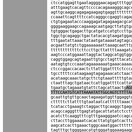
ctccatggagttgaataggggaacagagttttgg
atttgaagtcacagttccccacagaaagggcagc
agttgcaaggcagagagaagagtgaggttttttt
ccaaattcagttttccatcagggccgaggtcaga
ctgtgagaatacccaaggagatagagaagacgca
ggggaaggaagccagaaagcaatgagcttatgtg
tgtgggactgagacttgcatgatccatgtccttg
tggctgcagaggctgactatacacgtaagatgga
tttgaatattaaactataatgataaaatagtagc
acgaattatgtctggaaaaaaattaaagcaattt
ttttttttttttcttccttgcttattttaaagat
aagtcccatggaaattaggtactaggcatggtgg
caggtggagcagtagaattgtgcctagtttacat
aatagtgtcccaaatagaaaaaaatgaaacaaaa
ctcccggaccacaactcttattggattttctccc
tgccttttccataagaagtagagaaacatctaac
acataagcaaactatgcttctgtaaatttttgta
ctaatttagctgataactcattggattttcatta
tgaatgctagaaatgtattctagcattaactg
AG
TTTCCAATGTCATTAAAATATTGGCAGTCTTTTA
gcaattgtgttgcaactagaagatggttggaggt
ctttttcttattttgtaataatcattttttaaac
tcatacctgaaagtctaggacttgcaaggctgag
acagccagggtttgagtatgacattatatctcct
acatcttcaaggtttcgtttgaagggaatccagc
cttaccttggaaaatcacacttatgtgatcactt
aagcatcacttgaaactgggcaaatggacttttt
tagtttgctggggaacatgtgggatggaaagaag