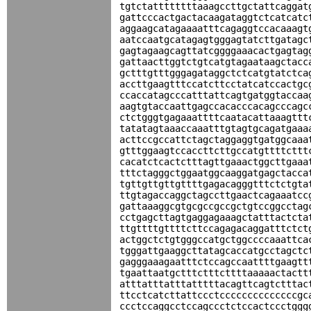
tgtctattttttttaaagccttgctattcaggat
gattcccactgactacaagataggtctcatcatc
aggaagcatagaaaatttcagaggtccacaaagt
aatccaatgcatagagtgggagtatcttgatagc
gagtagaagcagttatcggggaaacactgagtag
gattaacttggtctgtcatgtagaataagctacc
gctttgtttgggagataggctctcatgtatctca
accttgaagtttccatcttcctatcatccactgc
ccaccatagcccatttattcagtgatggtaccaa
aagtgtaccaattgagccacacccacagcccagc
ctctgggtgagaaattttcaatacattaaagttt
tatatagtaaaccaaatttgtagtgcagatgaaa
acttccgccattctagctaggaggtgatggcaaa
gtttggaagtccaccttcttgccatgttttcttt
cacatctcactctttagttgaaactggcttgaaa
tttctagggctggaatggcaaggatgagctacca
tgttgttgttgttttgagacagggtttctctgta
ttgtagaccaggctagccttgaactcagaaatcc
gattaaaggcgtgcgccgccgctgtccggcctag
cctgagcttagtgaggagaaagctatttactcta
ttgttttgttttcttccagagacaggatttctct
actggctctgtgggccatgctggccccaaattca
tgggattgaaggcttatagcaccatgcctagctc
gagggaaagaatttctccagccaattttgaagtt
tgaattaatgctttctttcttttaaaaactactt
atttatttatttatttttacagttcagtctttac
ttcctcatcttattccctccccccccccccccgc
ccctccaggcctccagccctctccactccctggg