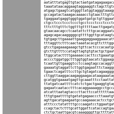
aatatttatgagttgtactaatgatagagaagac
taaatataacaggaagtaggaaggtctagcttgt
atgagctgaagtcatgggttatggtagggtaaag
gccagatactaaagacaaaacctgtaactttgtt
tgaggaatgaggtgggtggatgatgctgttggaa
ctgcctccctccctccctgcctccctccctccct
tttctttgtttctggtttgtttttaacttgagat
gtaacaacagcctcaatattctttgcacaggaat
agagcagacaagggggcgttttggttgcataagt
tgtgagcttgaaaattgaaggaggaaggaaacat
tttaggttctttcaactaaatacacgttctttgg
gtcctgagaaagaaagctgttcactcccacaatg
gtcttgttttccatagttagtgtgtactgctgaa
ttggcatacttttgaaaaaccacttcctgaaatg
acccctggatggctttggtggtaacatctggaag
tcaattgttgaaggtcctccaagtagccacaggt
gaaaatgtaggattcttggtgagaatttctaagg
tgaactcagatttccttgctgtagatcagaaggg
cttggttaaggacaagaggaagacataagaaata
gcatggtgaaaatgagttgcaaatttcctaatta
ttatgatcaattttcatctctgactgaaggtgta
gagaatcaatacctttcacaggaaaaggcctgcc
atcatttaatagtacccttacttccattttttaa
tttgtgaattttgtgatatgagaacccttaaatg
agttgacatgaagaatgccaagaaacactcctgc
atttccctatattttgcccaagatcctggaatga
ccagctactctttgcattggattcataccagtga
ctctgctaattgacgtcaaaggggttgcttttat