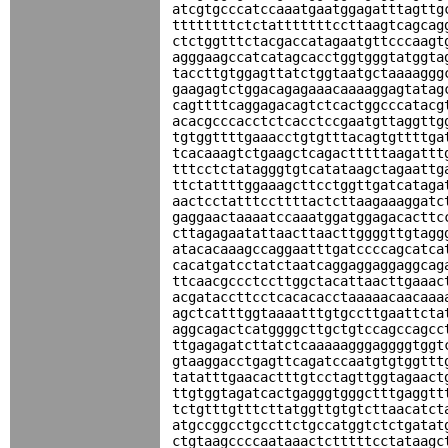
atcgtgcccatccaaatgaatggagatttagttg
ttttttttctctatttttttccttaagtcagcag
ctctggtttctacgaccatagaatgttcccaagt
agggaagccatcatagcacctggtgggtatggta
taccttgtggagttatctggtaatgctaaaaggg
gaagagtctggacagagaaacaaaaggagtatag
cagttttcaggagacagtctcactggcccatacg
acacgcccacctctcacctccgaatgttaggttg
tgtggttttgaaacctgtgtttacagtgttttga
tcacaaagtctgaagctcagactttttaagattt
tttcctctatagggtgtcatataagctagaattg
ttctattttggaaagcttcctggttgatcataga
aactcctatttccttttactcttaagaaaggatc
gaggaactaaaatccaaatggatggagacacttc
cttagagaatattaacttaacttggggttgtagg
atacacaaagccaggaatttgatccccagcatca
cacatgatcctatctaatcaggaggaggaggcag
ttcaacgccctccttggctacattaacttgaaac
acgataccttcctcacacacctaaaaacaacaaa
agctcatttggtaaaatttgtgccttgaattcta
aggcagactcatggggcttgctgtccagccagcc
ttgagagatcttatctcaaaaagggaggggtggt
gtaaggacctgagttcagatccaatgtgtggttt
tatatttgaacactttgtcctagttggtagaact
ttgtggtagatcactgagggtgggctttgaggtt
tctgtttgtttcttatggttgtgtcttaacatct
atgccggcctgccttctgccatggtctctgatat
ctgtaagccccaataaactctttttcctataagc