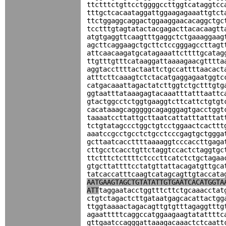
ttctttctgttcctggggccttggtcataggtcc
tttgctcacaataggattggaagagaaattgtct
ttctggaggcaggactggaaggaacacaggctgc
tcctttgtagtatactacgagacttacacaagtt
atgtgaggttcaagtttgaggctctgaaaggaag
agcttcaggaagctgcttctccgggagccttagt
attcaacaagatgcatagaaattcttttgcatag
ttgtttgtttcataaggattaaaagaacgtttta
aggtaccttttactaattctgccattttaacact
atttcttcaaagtctctacatgaggagaatggtc
catgacaaattagactatcttggtctgctttgtg
ggtaatttataaagagtacaaatttatttaattc
gtactggcctctggtgaaggtcttcattctgtgt
cacataaagcagggggcagagggagtgacctggt
taaaatccttattgcttaatcattatttatttat
tctgtatagccctggctgtcctggaactcacttt
aaatccgcctgcctctgcctcccgagtgctggga
gcttaatcaccttttaaaaggtcccaccttgaga
cttgcctcacctgttctaggtccactctaggtgc
ttctttctcttttctcccttcatctctgctagaa
gtgcttattttcctatgttattacagatgttgca
tatcaccatttcaagtcatagcagttgtaccata
AATGAAGTAGCTGTATATTGTGAATCACATGGTA
ATT
taggaatacctggtttcttctgcaaacctat
ctgtctagactcttgataatgagcacattactgg
ttggtaaaactagacagttgtgtttagaggtttg
agaatttttcaggccatggaagaagtatattttc
gttgaatccagggattaaagacaaactctcaatt