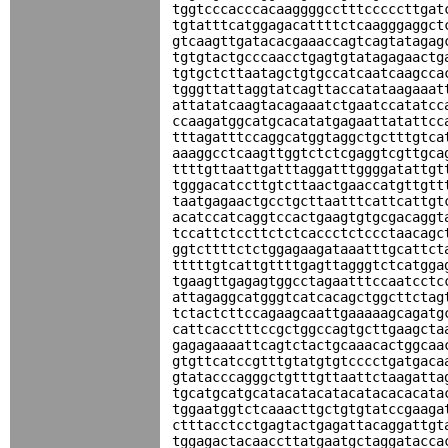
tggtcccacccacaaggggcctttcccccttgat
tgtatttcatggagacattttctcaagggaggct
gtcaagttgatacacgaaaccagtcagtatagag
tgtgtactgcccaacctgagtgtatagagaactg
tgtgctcttaatagctgtgccatcaatcaagcca
tgggttattaggtatcagttaccatataagaaat
attatatcaagtacagaaatctgaatccatatcc
ccaagatggcatgcacatatgagaattatattcc
tttagatttccaggcatggtaggctgctttgtca
aaaggcctcaagttggtctctcgaggtcgttgca
ttttgttaattgatttaggatttggggatattgt
tgggacatccttgtcttaactgaaccatgttgtt
taatgagaactgcctgcttaatttcattcattgt
acatccatcaggtccactgaagtgtgcgacaggt
tccattctccttctctcaccctctccctaacagc
ggtcttttctctggagaagataaatttgcattct
tttttgtcattgttttgagttagggtctcatgga
tgaagttgagagtggcctagaatttccaatcctc
attagaggcatgggtcatcacagctggcttctag
tctactcttccagaagcaattgaaaaagcagatg
cattcacctttccgctggccagtgcttgaagcta
gagagaaaattcagtctactgcaaacactggcaa
gtgttcatccgtttgtatgtgtcccctgatgaca
gtatacccagggctgtttgttaattctaagatta
tgcatgcatgcatacatacatacatacacacata
tggaatggtctcaaacttgctgtgtatccgaaga
ctttacctcctgagtactgagattacaggattgt
tggagactacaaccttatgaatgctaggatacca