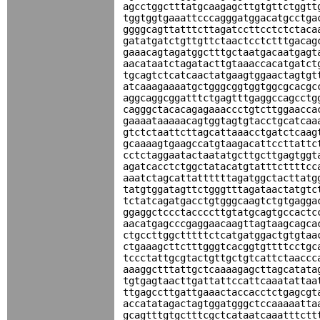
agcctggctttatgcaagagcttgtgttctggtt
tggtggtgaaattcccagggatggacatgcctga
ggggcagttatttcttagatccttcctctctaca
gatatgatctgttgttctaactcctctttgacag
gaaacagtagatggctttgctaatgacaatgagt
aacataatctagatacttgtaaaccacatgatct
tgcagtctcatcaactatgaagtggaactagtgt
atcaaagaaaatgctgggcggtggtggcgcacgc
aggcaggcggatttctgagtttgaggccagcctg
cagggctacacagagaaaccctgtcttggaacca
gaaaataaaaacagtggtagtgtacctgcatcaa
gtctctaattcttagcattaaacctgatctcaag
gcaaaagtgaagccatgtaagacattccttattc
cctctaggaatactaatatgcttgcttgagtggt
agatcacctctggctatacatgtatttcttttcc
aaatctagcattattttttagatggctacttatg
tatgtggatagttctgggtttagataactatgtc
tctatcagatgacctgtgggcaagtctgtgagga
ggaggctccctaccccttgtatgcagtgccactc
aacatgagcccgaggaacaagttagtaagcagca
ctgccttggctttttctcatgatggactgtgtaa
ctgaaagcttctttgggtcacggtgttttcctgc
tccctattgcgtactgttgctgtcattctaaccc
aaaggctttattgctcaaaagagcttagcatata
tgtgagtaacttgattattccattcaaatattaa
ttgagccttgattgaaactaccacctctgagcgt
accatatagactagtggatgggctccaaaaatta
gcagtttgtgctttcgctcataatcaaatttctt