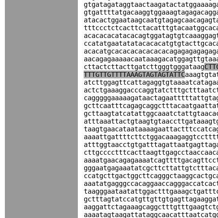
gtgatagataggtaactaagatactatggaaaag
gtgattttatgacaaggtggaaagtagagacagg
atacactggaataagcaatgtagagcaacagagt
tttccctctcacttctacatttgtacaatggcac
acacacacatacacagtggatagtgtcaaaggag
ccatatgaatatatacacacatgtgtacttgcac
acacatgcacacacacacacacagagagagagag
aacagagaaaaacaataaagacatggagttgtaa
cttactcttacttgatcttgggtgggataag
CTT
TTTGTTGTTTTAAAGTAGTAGTATTC
aaagtgta
atcttggagttcattagaggtgtaaaatcataga
actctgaaaggacccaggtatctttgctttaatc
cagggggaaaaagataactagaatttttattgta
gcttcaatttcagagcaggctttacaatgaatta
gcttaagtatcatattggcaaatctattgtaaca
atttaaattactgtaagtgtaaccttgataaagt
taagtgaacataataaaagaattactttccatca
aaaattgattttcttctggacaaagaggtccttt
atttggtaacctgtgatttagattaatgagttag
cttgcccctttcacttaagttgagcctaaccaac
aaaatgaacagagaaaatcagttttgacagttcc
gggaatgagaaatatcgcttcttattgtctttac
ccatgcttgactggcttcagggctaaggcactgc
aaatatgagggccacaggaaccagggaccatcac
taagggaataatattggactttgaaagctgattt
gctttagtatccatgttgttgtgagttagaagga
aaggattctagaaagcaggctttgtttgaagtct
aaaatagtaagattataggcaacatttaatcatg