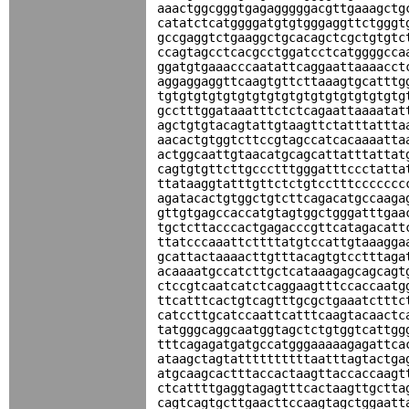
aaactggcgggtgagagggggacgttgaaagctg
catatctcatggggatgtgtgggaggttctgggt
gccgaggtctgaaggctgcacagctcgctgtgtc
ccagtagcctcacgcctggatcctcatggggcca
ggatgtgaaacccaatattcaggaattaaaacct
aggaggaggttcaagtgttcttaaagtgcatttg
tgtgtgtgtgtgtgtgtgtgtgtgtgtgtgtgtg
gcctttggataaatttctctcagaattaaaatat
agctgtgtacagtattgtaagttctatttattta
aacactgtggtcttccgtagccatcacaaaatta
actggcaattgtaacatgcagcattatttattat
cagtgtgttcttgccctttgggatttccctatta
ttataaggtatttgttctctgtcctttccccccc
agatacactgtggctgtcttcagacatgccaaga
gttgtgagccaccatgtagtggctgggatttgaa
tgctcttacccactgagacccgttcatagacatt
ttatcccaaattcttttatgtccattgtaaagga
gcattactaaaacttgtttacagtgtcctttaga
acaaaatgccatcttgctcataaagagcagcagt
ctccgtcaatcatctcaggaagtttccaccaatg
ttcatttcactgtcagtttgcgctgaaatctttc
catccttgcatccaattcatttcaagtacaactc
tatgggcaggcaatggtagctctgtggtcattgg
tttcagagatgatgccatgggaaaaagagattca
ataagctagtattttttttttaatttagtactga
atgcaagcactttaccactaagttaccaccaagt
ctcattttgaggtagagtttcactaagttgctta
cagtcagtgcttgaacttccaagtagctggaatt