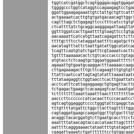
tggtcatcgatggctcagtggggacaggtggaga
tggggccctggtcataggtccagaagagtcctga
ggattggaagagaaattgtctattgctgttcatt
actgaaaatcacttgtgtgatgacaacagttggc
cagtttagctctgagagttccctttcatcctgtg
ctcattttatctgcaggcaagggagattaagtta
ggtttggatcacttgaattttgtaagttcctgtg
aacaaaattcatcatgttaatcagagattctctt
ttttgctttcctataggataattttcagatgctt
aacatagtttattctaattgatattggcatatca
tcagttcaatgtatctgatttcgtaaaatcactt
tgttttaaaaaacactctgtcacccaccctgtag
atgtacctctcaagtgctggaatggaaatttttc
agaaattgtgaatgcaaggactttaaaaaccaag
cttgagaaagactttgcttcagaagtttgtgtgt
ttattcaatccattagtagtatatttaaaataat
tttataagaggtctggtaacctcacttgaattat
acctcatttcattagaggaagctgtgagttactt
tctgagactgaagctcacaagagtcactaaatga
tcttttttttaaattaaatttaacttttttttta
aacccttcccccccatcacaacttcccacaatcc
agtcagtggagggtcccctgggtattcgaggcta
tttgttttatgattctggcttacttagtttttgg
cagtaggatgaagccaagatggcttgtgactttg
acaggctacacggatgtcttgaatgcaccttcct
aaattttataacagtaccaccataacttagcttt
aattttcagggaaaactataattttgtatagatt
cgagattaaaatctgatttttttcctgtggcaag