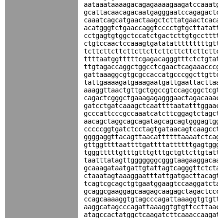
aataaataaaagacagagaaaagaagatccaaat
gcattacaacagacaatgagggaatccagagact
caaatcagcatgaactaagctcttatgaactcac
acatgggtctgaaccaggtcccctgtgcttatat
cctgagtgtggctccatctgactcttgtgccttt
ctgtccaactccaaagtgatatatttttttttgt
tcttcttcttcttcttcttcttcttcttcttctt
ttttaatggtttttcgagacagggtttctctgta
ttgtagaccaggctggcctcgaactcagaaaccc
gattaaaggcgtgcgccaccatgcccggcttgtt
tattgaaaagatgaaagaatgattgaattactta
aaaggttaactgttgctggccgtccagcggctcg
cagactcgggctgaaagagagggaactagacaaa
gatcctgatcaaagctcaattttaatatttggaa
gcccattcccgccaaatcatcttcggagtctagc
aacagctaggcagcagatagcagcagtgggagtg
cccccggtgatctcctagtgataacagtcaagcc
ggggaggttacagttaacattttttaaaatctca
gttggttttaattttgattttattttttgagtgg
tgggtttttgtttgtttgtttgctgttcttgtat
taatttatagttgggggggcgggtaagaaggaca
gcaaagataatgattgtattagtcagggttctct
ctaaatagtaaaggaatttattgatgacttacag
tcagtcgcagctgtgaatggaagtccaaggatct
gcaggcgaaggagcaagagcaagagctagactcc
ccagcaaaaggtgtagcccagattaaaggtgtgt
aaggcatagcccagattaaaggtgtgttccttaa
atagccactatggctcaagatcttcaaaccaaga