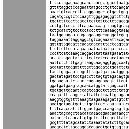
tttcctagagaaagcaactcacgctggcctaatg
gttttaggctccagaattatgccctgttccaaga
aaactgtcagcctttcaggaagcctgtgagtggg
cagatgccgtctccaagttgggagagggtcttct
tgctctttccctcacctccttgttcctctgacag
ccttgttcccctttcagaaacaagttgagtgcac
tctgcatctgtcctcctccctttcaaaaggtaaa
tactgggagaatgagcagaaaggcagggatcggg
taggaaaattaggaggctgtcagaaaattacaga
ggttgtaggcattcaaataacatttccccagtaa
ttcttcttccatagaagaataataatgatgccac
cccttcatcaaagcaggacatattaatgatatat
accattagagtatatttcctcatccaacataagc
aattctcttttgagttaagcaagaggtgggcaat
acatatttgaggttttgctagccatctggtctct
tacctgggaaatcagctttagatgatgaatgggg
gactatagattcctgacctctagtgtagacagtg
tgaaagaattctcactcagaaggaaagttttagt
ggatgatgaagtagcaacatggtattgagccatt
tgatggttgcaatccagtcagcctctgttctatg
ccagattttaagcctattattctcaattgcagaa
aaggtggtgttttaaagtaagaaagagattgtct
aagtgatagatgattttgattcactcaatgatac
ttttcacccatttttggactgagccaagtagttg
aaactagcagctaacatcaaacagaacaataagc
aatactctcaacattgtgctctttccgccttatc
gcgttttatagcatatctaaaatatatctttgca
aaggcctcttaccagaacaaaagtgatgtagtta