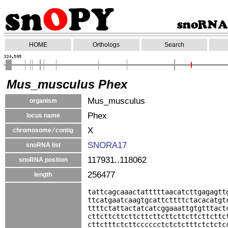
HOME
Orthologs
Search
Mus_musculus Phex
Mus_musculus
organism
Phex
locus name
X
chromosome ⁄ contig
SNORA17
snoRNA list
117931..118062
snoRNA position
256477
length
tattcagcaaactatttttaacatcttgagagtt
ttcatgaatcaagtgcattcttttctacacatgt
ttttctattactatcatcggaaattgtgtttact
cttcttcttcttcttcttcttcttcttcttcttc
cttctttctcttcccccctctctctttctctctc