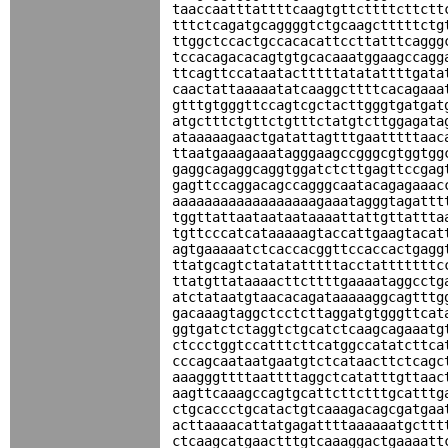
taaccaatttattttcaagtgttcttttcttctt
tttctcagatgcaggggtctgcaagctttttctg
ttggctccactgccacacattccttatttcaggg
tccacagacacagtgtgcacaaatggaagccagg
ttcagttccataatactttttatatattttgata
caactattaaaaatatcaaggcttttcacagaaa
gtttgtgggttccagtcgctacttgggtgatgat
atgctttctgttctgtttctatgtcttggagata
ataaaaagaactgatattagtttgaatttttaac
ttaatgaaagaaatagggaagccgggcgtggtgg
gaggcagaggcaggtggatctcttgagttccgag
gagttccaggacagccagggcaatacagagaaac
aaaaaaaaaaaaaaaaaagaaatagggtagattt
tggttattaataataataaaattattgttattta
tgttcccatcataaaaagtaccattgaagtacat
agtgaaaaatctcaccacggttccaccactgagg
ttatgcagtctatatatttttacctatttttttc
ttatgttataaaacttcttttgaaaataggcctg
atctataatgtaacacagataaaaaggcagtttg
gacaaagtaggctcctcttaggatgtgggttcat
ggtgatctctaggtctgcatctcaagcagaaatg
ctccctggtccatttcttcatggccatatcttca
cccagcaataatgaatgtctcataacttctcagc
aaagggttttaattttaggctcatatttgttaac
aagttcaaagccagtgcattcttctttgcatttg
ctgcaccctgcatactgtcaaagacagcgatgaa
acttaaaacattatgagattttaaaaaatgcttt
ctcaagcatgaactttgtcaaaggactgaaaatt