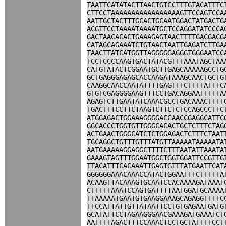
TAATTCATATACTTAACTGTCCTTTGTACATTTC
CTTCCTAAAAAAAAAAAAAAAAAGTTCCAGTCCA
AATTGCTACTTTGCACTGCAATGGACTATGACTG
ACGTTCCTAAAATAAAATGCTCCAGGATATCCCA
GACTAACACACTGAAAGAGTAACTTTTGACGACG
CATAGCAGAAATCTGTAACTAATTGAGATCTTGA
TAACTTATCATGGTTAGGGGGAGGGTGGGAATCC
TCCTCCCCAAGTGACTATACGTTTAAATAGCTAA
CATGTATACTCGGAATGCTTGAGCAAAAAGCCTG
GCTGAGGGAGAGCACCAAGATAAAGCAACTGCTG
CAAGGCAACCAATATTTTGAGTTTCTTTTATTTC
GTGTCGAGGGGAAGTTTCCTGACAGGAATTTTTA
AGAGTCTTGAATATCAAACGCCTGACAAACTTTT
TGACTTTCCTTCTAAGTCTTCTCTCCAGCCCTTC
ATGGAGACTGGAAAGGGGACCAACCGAGGCATTC
GGCACCCTGGTGTTGGGCACACTGCTCTTTCTAG
ACTGAACTGGGCATCTCTGGAGACTCTTTCTAAT
TGCAGGCTGTTTGTTTATGTTAAAAATAAAAATA
AATGAAAAAGGAGGCTTTTCTTTAATATTAAATA
GAAAGTAGTTTGGAATGGCTGGTGGATTCCGTTG
TTACATTTCACAAATTGAGTGTTTATGAATTCAT
GGGGGGAAACAAACCATACTGGAATTTCTTTTTA
ACAAGTTACAAAGTGCAATCCACAAAAGATAAAT
CTTTTTAAATCCAGTGATTTTAATGGATGCAAAA
TTAAAAATGAATGTGAAGGAAAGCAGAGGTTTTC
TTCCATTATTGTTATAATTCCTGTGAGAATGATG
GCATATTCCTAGAAGGGAACGAAAGATGAAATCT
AATTTTAGACTTTCCAAACTCCTGCTATTTTCCT