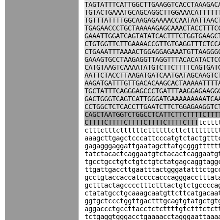
TAGTATTTCATTGGCTTGAAGGTCACCTAAAGAC
TGTACTGAAATGCAGCAGGCTTGGAAACATTTTT
TGTTTATTTTGGCAAGAGAAAACCAATAATTAAC
TGAGAACCCTGCTAAAAAGAGCAAACTACCTTTC
GAAATTGGATCAGTATATCACTTTCTGGTGAAGC
CTGTGGTTCTTGAAAACCGTTGTGAGGTTTCTCC
CTGAAATTTAAAACTGGAGGAGAAATGTTAAGGG
GAAAGTGCCTAAGAGGTTAGGTTTACACATACTC
CATGTAAGTCAAAATATGTCTTCTTTTCAGTGAT
AATTCTACCTTAAGATGATCAATGATAGCAAGTC
AAGATGATTTGTTGACACAAGCACTAAAAATTTT
TGCTATTTCAGGGAGCCCTGATTTAAGGAGAAGG
GACTGGGTCAGTCATTGGGATGAAAAAAAAATCA
CCTGGCTCTCACCTTGAATCTTCTGGAGAAGGTC
CAGCTAATGGTCTGGCCTCATTCTTCTTTTCTTT
CTTTTCTTTTCTTTTCTTTTCTTTTCTTT
tcttt
ctttctttcttttttcttttttcttctttttttt
aaagcttgagctcccattcccatgtctactgttt
gagagggaggattgaatagcttatgcgggttttt
tatctacactcaggaatgtctacactcaggaatg
tgcctgcctgtctgtctgtctatgagcaggtagg
ttgattgaccttgaatttactgggatatttctgc
gcctgtaccaccatccccacccagggacctttat
gctttactagcccctttctttactgtctgcccca
ctatatgcctgcaaagcaatgttcttcatgacaa
ggtgctccctggttgactttgcagtgtatgctgt
aggaccctgccttacctctcttttgtctttctct
tctgaggtgggacctgaaaacctagggaattaaa