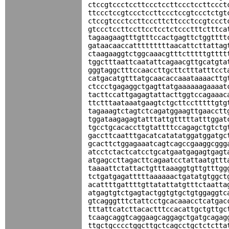
ctccgtccctccttccctccttccctccttccct
ttccctccgtccctccttccctccgtccctctgt
ctccgtccctccttcccttcttccctccgtccct
gtccctccttccttcctcctctccctttctttca
tagaagaagtttgtttccactgagttctggtttt
gataacaaccatttttttttaacattcttattag
ctaagaaggtctggcaaacgtttctttttgtttt
tggctttaattcaatattcagaacgttgcatgta
gggtaggctttccaaccttgcttctttatttcct
catgacatgtttatgcaacaccaaataaaacttg
ctccctgagaggctgagttatgaaaaaagaaaat
tacttccattgagagtattacttggtccagaaac
ttctttaataaatgaagtctgcttcctttttgtg
tagaaagtctagtctcagatggaagttgaacctt
tggataagagagtatttattgtttttatttggat
tgcctgcacaccttgtattttccagagctgtctg
gaccttcaatttgacatcatatatggatggatgc
gcacttctggagaaatcagtcagccgaaggcggg
atcctctactcatcctgcatgaatgagagtgagt
atgagccttagacttcagaatcctattaatgttt
taaaattctattactgtttaaaggtgttgtttgg
tctgatgagatttttaaaaaactgatatgtggct
acattttgattttgttatattatgtttctaatta
atgagtgtctgagtactggtgtgctgtggaggtc
gtcagggtttctattcctgcacaaacctcatgac
tttattcatcttacactttccacattgctgttgc
tcaagcaggtcaggaagcaggagctgatgcagag
ttgctgcccctggcttgctcagcctgctctctta