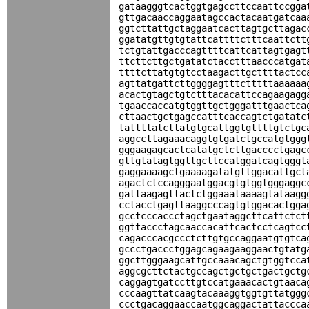
gataagggtcactggtgagccttccaattccgga
gttgacaaccaggaatagccactacaatgatcaa
ggtcttattgctaggaatcacttagtgcttagac
ggatatgttgtgtattcattttctttcaattctt
tctgtattgacccagttttcattcattagtgagt
ttcttcttgctgatatctacctttaacccatgat
ttttcttatgtgtcctaagacttgcttttactcc
agttatgattcttggggagtttctttttaaaaaa
acactgtagctgtctttacacattccagaagagg
tgaaccaccatgtggttgctgggatttgaactca
cttaactgctgagccatttcaccagtctgatatc
tattttatcttatgtgcattggtgttttgtctgc
aggccttagaaacaggtgtgatctgccatgtggg
gggaagagcactcatatgctcttgacccctgagc
gttgtatagtggttgcttccatggatcagtgggt
gaggaaaagctgaaaagatatgttggacattgct
agactctccagggaatggacgtgtggtgggaggc
gattaagagttactctggaaataaaagtataagg
cctacctgagttaaggcccagtgtggacactgga
gcctcccaccctagctgaataggcttcattctct
ggttaccctagcaaccacattcactcctcagtcc
cagacccacgccctcttgtgccaggaatgtgtca
gccctgaccctggagcagaagaaggaactgtatg
ggcttgggaagcattgccaaacagctgtggtcca
aggcgcttctactgccagctgctgctgactgctg
caggagtgatccttgtccatgaaacactgtaaca
cccaagttatcaagtacaaaggtggtgttatggg
ccctgacaggaaccaatggcaggactattaccca