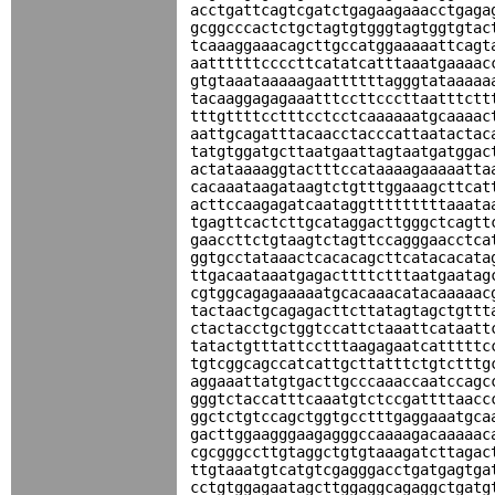
acctgattcagtcgatctgagaagaaacctgaga
gcggcccactctgctagtgtgggtagtggtgtac
tcaaaggaaacagcttgccatggaaaaattcagt
aattttttccccttcatatcatttaaatgaaaac
gtgtaaataaaaagaattttttagggtataaaaa
tacaaggagagaaatttccttcccttaatttctt
tttgttttcctttcctcctcaaaaaatgcaaaac
aattgcagatttacaacctacccattaatactac
tatgtggatgcttaatgaattagtaatgatggac
actataaaaggtactttccataaaagaaaaatta
cacaaataagataagtctgtttggaaagcttcat
acttccaagagatcaataggtttttttttaaata
tgagttcactcttgcataggacttgggctcagtt
gaaccttctgtaagtctagttccagggaacctca
ggtgcctataaactcacacagcttcatacacata
ttgacaataaatgagacttttctttaatgaatag
cgtggcagagaaaaatgcacaaacatacaaaaac
tactaactgcagagacttcttatagtagctgttt
ctactacctgctggtccattctaaattcataatt
tatactgtttattcctttaagagaatcatttttc
tgtcggcagccatcattgcttatttctgtctttg
aggaaattatgtgacttgcccaaaccaatccagc
gggtctaccatttcaaatgtctccgattttaacc
ggctctgtccagctggtgcctttgaggaaatgca
gacttggaagggaagagggccaaaagacaaaaac
cgcgggccttgtaggctgtgtaaagatcttagac
ttgtaaatgtcatgtcgagggacctgatgagtga
cctgtggagaatagcttggaggcagaggctgatg