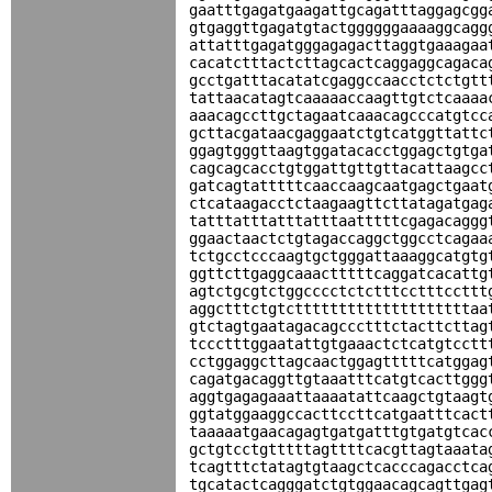
gaatttgagatgaagattgcagatttaggagcgg
gtgaggttgagatgtactggggggaaaaggcagg
attatttgagatgggagagacttaggtgaaagaa
cacatctttactcttagcactcaggaggcagaca
gcctgatttacatatcgaggccaacctctctgtt
tattaacatagtcaaaaaccaagttgtctcaaaa
aaacagccttgctagaatcaaacagcccatgtcc
gcttacgataacgaggaatctgtcatggttattc
ggagtgggttaagtggatacacctggagctgtga
cagcagcacctgtggattgttgttacattaagcc
gatcagtatttttcaaccaagcaatgagctgaat
ctcataagacctctaagaagttcttatagatgag
tatttatttatttatttaatttttcgagacaggg
ggaactaactctgtagaccaggctggcctcagaa
tctgcctcccaagtgctgggattaaaggcatgtg
ggttcttgaggcaaactttttcaggatcacattg
agtctgcgtctggcccctctctttcctttccttt
aggctttctgtcttttttttttttttttttttaa
gtctagtgaatagacagccctttctacttcttag
tccctttggaatattgtgaaactctcatgtcctt
cctggaggcttagcaactggagtttttcatggag
cagatgacaggttgtaaatttcatgtcacttggg
aggtgagagaaattaaaatattcaagctgtaagt
ggtatggaaggccacttccttcatgaatttcact
taaaaatgaacagagtgatgatttgtgatgtcac
gctgtcctgtttttagttttcacgttagtaaata
tcagtttctatagtgtaagctcacccagacctca
tgcatactcagggatctgtggaacagcagttgag