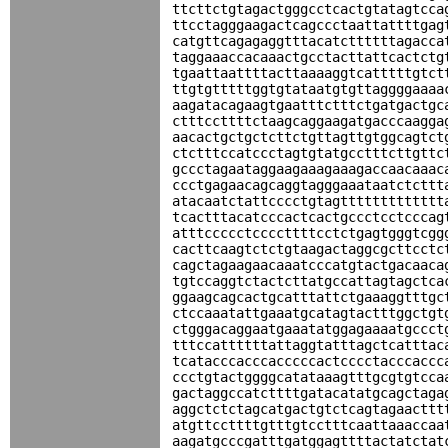
ttcttctgtagactgggcctcactgtatagtcca
ttcctagggaagactcagccctaattattttgag
catgttcagagaggtttacatcttttttagacca
taggaaaccacaaactgcctacttattcactctg
tgaattaattttacttaaaaggtcatttttgtct
ttgtgtttttggtgtataatgtgttaggggaaaa
aagatacagaagtgaatttctttctgatgactgc
ctttccttttctaagcaggaagatgacccaagga
aacactgctgctcttctgttagttgtggcagtct
ctctttccatccctagtgtatgcctttcttgttc
gccctagaataggaagaaagaaagaccaacaaac
ccctgagaacagcaggtagggaaataatctcttt
atacaatctattcccctgtagttttttttttttt
tcactttacatcccactcactgccctcctcccag
atttccccctccccttttcctctgagtgggtcgg
cacttcaagtctctgtaagactaggcgcttcctc
cagctagaagaacaaatcccatgtactgacaaca
tgtccaggtctactcttatgccattagtagctca
ggaagcagcactgcatttattctgaaaggtttgc
ctccaaatattgaaatgcatagtactttggctgt
ctgggacaggaatgaaatatggagaaaatgccct
tttccattttttattaggtatttagctcatttac
tcatacccacccacccccactcccctacccaccc
ccctgtactggggcatataaagtttgcgtgtcca
gactaggccatcttttgatacatatgcagctaga
aggctctctagcatgactgtctcagtagaacttt
atgttccttttgtttgtcctttcaattaaaccaa
aagatgcccgatttgatggagttttactatctat