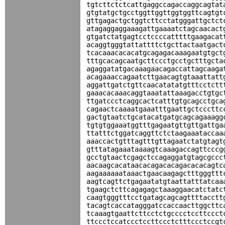
tgtcttctctcattgaggccagaccaggcagtat
gtgtatgctgcctggttggttggtggttcagtgt
gttgagactgctggtcttcctatgggattgctct
atagaggaggaaagattgaaaatctagcaacact
gtgatctatgagtcctccccatttttgaagacat
acaggtgggtattattttctgcttactaatgact
tcacaaacacacatgcagagacaaagaatgtgct
tttgcacagcaatgcttccctgcctgctttgcta
agaggatatgacaaagaacagaccattagcaaga
acagaaaccagaatcttgaacagtgtaaattatt
aggattgatctgttcaacatatatgtttcctctt
gaaacacaaacaggtaaatattaaagacctgtgc
ttgatccctcaggcactcatttgtgcagcctgca
cagaactcaaaatgaaatttgaattgctcccttc
gactgtaatctgcatacatgatgcagcagaaagg
tgtgtggaaatggtttgagaatgttgttgattga
ttatttctggatcaggttctctaagaaataccaa
aaaccactgtttagtttgttagaatctatgtagt
gtttatagaaataaaagtcaaagaccagttcccg
gcctgtaactcgagctccagaggatgtagcgccc
aacaagcacataacacagacacagacacacagtc
aagaaaaaataaactgaacaagagctttgggttt
aagtcagttctgagaatatgtaattatttatcaa
tgaagctcttcagagagctaaaggaacatctatc
caagtgggtttcctgatagcagcagttttacctt
tacagtcaccatagggatccaccaacttggcttc
tcaaagtgaattcttcctctgcccctccttccct
ttccctccatccctccttccctctttccctccgt