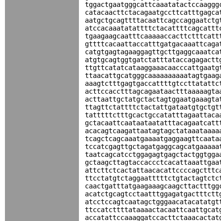
tggactgaatgggcattcaaatatactccaaggg
catacaacttctacagaatgccttcatttgagca
aatgctgcagttttacaattcagccaggaatctg
atccacaaatatattttctacattttcagcattt
tgaagaagcaatttcaaaaaccacttctttcatt
gttttcacaattaccatttgatgacaaattcaga
catgtgagtagaaggagttgcttgaggcaaatca
atgtgcagtggtgatctatttataccagagactt
ttgttcatatcataaggaaacaacccattgaatg
ttaacattgcatgggcaaaaaaaaaatagtgaag
aaagtctttgagtgaccattttgtccttatattc
acttccacctttagcagaataactttaaaaagta
acttaattgctatgctactagtggaatgaaagta
ttagttctattttctactattgataatgtgctgt
tatttttctttgcactgccatatttagaattaca
gctacaattcaataataatatttacagaatcatt
acacagtcaagattaatagtagctataaataaaa
tcagctcagcaaatgaaaatgaggaagttcaata
tccatcgagttgctagatgaggcagcatgaaaaa
taatcagcatcctggagagtgagctactggtgga
gctaagcttagtaccaccctcacattaaattgaa
attcttctcactattaacacattccccagctttc
ttcctatgtctaggaatttttctgtactagtctc
caactgatttatgaagaaagcaagcttactttgg
acatctgcagtcctaatttggagatgactttctt
atcctccagtcaatagctgggaacatacatatgt
ttccatcttttataaaactacaattcaattgcat
accatattccaaaggatccacttctaaacactat