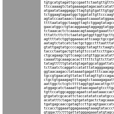
tgtgcatgtagattgccgaattctaatgttgttt
ttccaaaagtctatgaaaagatagacaatcatat
atgaatataaggaggcttagtgtgtgatttgtgg
tctggaagtagaatggctggatattgttcccaag
agtatccaataaacctaagaatcaaaatatggaa
ttttaatatggctaaggttagtctggagtatagc
gaacatggcctgtacaggaaagtaggaggtatgg
tctaaacactctcaaaacagtaaagatgaaattc
tttattcttcttctaatatgatggttggttgctt
agttttatctggtggaaaacattcaagctgccga
aatagtctatcatctactgctggcctttaattta
gtattgagtatgccccagggctatagttctaagt
taccctaatgactgttatgttcccattccttgac
ctgcagaagctgttcaagccatgttggcacatat
caaaattgcaaagcacacttttttctgttcttat
tatagtttttgtatatgtagatggcatggattat
tcttaatctcaggatccatatttatagggaagag
ggtaacaagacctataaaatgagattttcaacag
tgccgtgaacatgttatacttatagttgtccaga
ctgctgtgaaagagtttagagtctaaaagagaat
aattggctctcgtcttttaggtggtaacattgct
atggagcatctaaaattgtaacagaatgtccttg
tgttccatggcagggcagaatcataataaaccac
gtgatatcgcacattctaccatatatcatatgcc
acatatttctagactgtgatatgactctagcaaa
tgatgagcaaccgatagtccttgcagtgaaccat
tccacctggaaatggagaaaagtaaagtataccc
gtggacttctttgattatgggagaaatatgtagc