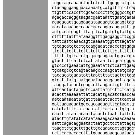
tgggcagcaaaactactctcttttggggcatgta
ctacagggaaggaacaaaatgcatgtttgtctca
ttgtttccaccttcgcaccccctttggggcctgt
agagaccagggtaagacgaataatttgaatgaaa
agagacactgcagaagataaaaagtaaaagttag
aacctaaaaagccaaacagcaaggcaaggatttg
agtgccatgagttttagttcatgatgtgtattga
cttttttatttataaaggtttgaggaggcttcgg
tattcattcaaacagtcaaaaatggttttagata
tgtagcatgtcctgtcaggaaatcaccctgtgag
ttcttttcttttcttttcttttctttcttttttt
tttttttgtcacctgtgaggcagaactggcacga
gtacttttcattctcattataattctgcatggga
gtcccctgaaacattggaaatattctcatttgaa
tgcatgccgtcagtacaagcccaagcatatgcag
taccacatgaaatatttaattttattactcttga
gtcttttatgtaatggaataaaaggcagttagaa
taaggatacactcgagccttaagactcgttttcc
attcactactagagtccaattatgtcttctcatg
acacttaaaaaattatcacattgacatctaacca
aatcaataaatatgatctaaaatcaccttcacta
gattaagagaatggccacaagaagttcataactg
catgtatttctatcaaatattcactaattgtgta
caatttataatacaattacactctaatttattct
atacttgtatatcataataaaagacaaaacaaaa
aattcagacaggaatactaatgcctcctattagt
taagctctggctctgcttgccaaacactagtggc
ccttcacaccaccttttggaaagaaggcaataaa