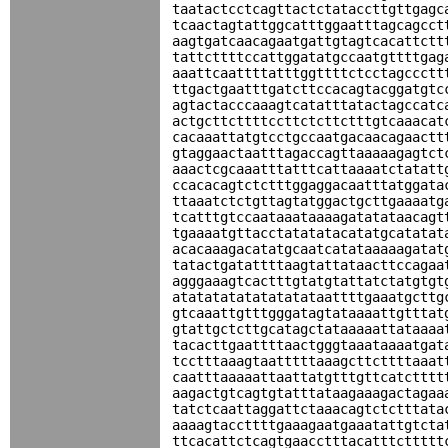
taatactcctcagttactctataccttgttgagc
tcaactagtattggcatttggaatttagcagcct
aagtgatcaacagaatgattgtagtcacattctt
tattcttttccattggatatgccaatgttttgag
aaattcaattttatttggttttctcctagccctt
ttgactgaatttgatcttccacagtacggatgtc
agtactacccaaagtcatatttatactagccatc
actgcttcttttccttctcttctttgtcaaacat
cacaaattatgtcctgccaatgacaacagaactt
gtaggaactaatttagaccagttaaaaagagtct
aaactcgcaaatttatttcattaaaatctatatt
ccacacagtctctttggaggacaatttatggata
ttaaatctctgttagtatggactgcttgaaaatg
tcatttgtccaataaataaaagatatataacagt
tgaaaatgttacctatatatacatatgcatatat
acacaaagacatatgcaatcatataaaaagatat
tatactgatattttaagtattataacttccagaa
agggaaagtcactttgtatgtattatctatgtgt
atatatatatatatatataattttgaaatgcttg
gtcaaattgtttgggatagtataaaattgtttat
gtattgctcttgcatagctataaaaattataaaa
tacacttgaattttaactgggtaaataaaatgat
tcctttaaagtaatttttaaagcttcttttaaat
caatttaaaaattaattatgtttgttcatctttt
aagactgtcagtgtatttataagaaagactagaa
tatctcaattaggattctaaacagtctctttata
aaaagtaccttttgaaagaatgaaatattgtcta
ttcacattctcagtgaacctttacatttcttttt