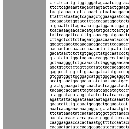
ctcctccattgttggtgggatagcaatctggtac
ttcctcagaaaattagacatagtactactggaag
tacgtagaagatgttcaaacttgtaataaggaca
ttatttataatagtcagaagctggaaagaatcca
cagaaaatgtggtacatttacacaatggagtact
atgaaattcttagacaaatggatggaactggagg
tcacaaaagaacacacatgatatgcactcactga
tattcaagattcaatttgtaaaacgcatgaaact
cttagctccttcttagaatggaacaaaataccca
ggagctgagatggaaggaaagaccattcagagac
aacaactaccaaacccaaacactattgcatattc
gacataactctcttgtgaggctatgccaatccct
gtcatctattggatagaacacagggcccctaatg
gctaaaggggtctgcaaccctctaggaggaacaa
agctgtgtctctagttgcatatgtagcagaggat
gaggcccttggtcttgcaaggatcatatgcccca
gtgggtgggttggggagcatggtggggagagggt
acatgtaaatgaagaaaatatctaataaaatgcc
gtactggaaagatagccaactactcaggactact
tacaagcaccaatttagtaaatcagcatagtccc
ataggcatagataagtatagtcctcatcacccag
agattattacagaataaaacaatagatcaaaatt
gacacattttgtaaactgaaggctgagagatcat
aaatcacagaaacaaagaggctgctataactgta
ttctataaaatatcaataacatggctgcttaaac
aacatagcaactaccagcaactgaggattgccaa
caaggaagaaccacactaaatggttttccaatac
cacaaataatatacagagcaagcatgcatcaggt