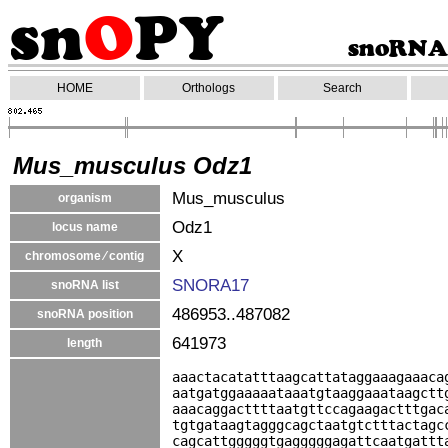
HOME
Orthologs
Search
Mus_musculus Odz1
Mus_musculus
organism
Odz1
locus name
X
chromosome ⁄ contig
SNORA17
snoRNA list
486953..487082
snoRNA position
641973
length
aaactacatatttaagcattataggaaagaaaca
aatgatggaaaaataaatgtaaggaaataagctt
aaacaggacttttaatgttccagaagactttgac
tgtgataagtagggcagctaatgtctttactagc
cagcattgggggtgagggggagattcaatgattt