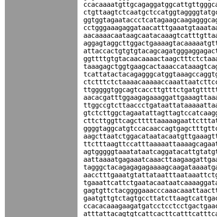
ccacaaaatgttgcagaggatggcattgttgggc
ctgttaagtctcaatgctccatggtaggggtatg
ggtggtagaataccctcatagaagcaagagggca
cctgggaaagaggataacatttgaaatgtaaata
aacaaaacaataagcaatacaaagtcatttgtta
aggagtaggcttggactgaaaagtacaaaaatgt
attaccactgtgtgtacagcagatgggaggagac
ggttttgtgtacaacaaaactaagctttctctaa
taaagagctggtgaagcactaaaccataaagtca
tcattatactacagagggcatggtaaagccaggt
ctctttctctaaaacaaaaaccaaattaatcttc
ttgggggtggcagtcaccttgtttctgatgtttt
aacacgatttggaagagaaaggattgaaagttaa
ttggccgtcttaaccctgataattataaaaatta
gtctcttggctagaatattagttagtccatcaag
cttcttggttcagctttttaaaaagaattcttta
ggggtaggcatgtccacaaccagtgagctttgtt
aagcttaatctggacataatacaatgttgaaagt
ttctttaagttccatttaaaaattaaaagcagaa
agtgggggtaaatataatcaggatacattgtatg
aattaaaatgagaaatcaaacttaagaagattga
tagggctacagagagagaaaagcaagataaaatg
aacctttgaaatgtattataatttaataaattct
tgaaattcattctgaatacaataatcaaaaggat
gagtgttctacggggaaacccaaacaaattaact
gaatgttgtctagtgccttatcttaagtcattga
ccacacaaagaagatgatcctcctcctgactgaa
atttattacagtgtcattcacttcatttcatttc