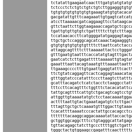
tctatattgaagaatcaactttgatgtatgtatg
tctccctctctgtctgtctgtcttggagggtgtg
tgtgtgtgtgtgtgtgtgaaagtatgtgtacaca
gacgatattgtttcaagaaattgtgagtcatcat
atccttaaaaacgatcaggaagttcctataagca
gttctaattcttggtaagaaaccagatgctcgcc
tgattgtgttgtgtctgatttttcttgtctttag
tccataacaccttcatggggatatgaggagtaga
ttgctgctccagggcagcatcaaactagaagggt
gtgtgtgtgtgtgtgttttcttaattcatctacc
attaggcagttttctttaaaaattactcctggga
gtttgaatgtaatttcaccatatgtagtttgact
gaatcatctcttgagatttttaaaaattgtagta
gaaatttaattacagtaaatgtttaaaattaatt
ttgaaagcccctttgtgaattgaggtatttcact
ttctgtatcaggagttcactcaggagtaaacata
gtttggtatcccatatttcccttaagtcttattt
gcatttacagatctcatctacctctaaggcctat
tttccttcacagtttctggtttctacacatattc
tattgcagttttcattgtctgacagtcagtcctg
attggttgtaaaatatgtctcctaacaaaatgga
acttttaattgtactgaaatagatgtctcttgac
tttagttgctgctcaaaatgtttggacttgtaaa
tcacattttaaaatcccactattgccacagcctc
tttttttacaaggcaggacaaaatattaccactg
gctggtggcaggctttcctgtagggcattatgag
tgttacagagctatcttgcccttttggtctgatt
tgggctactgtggaagccgagatttcaacttttt