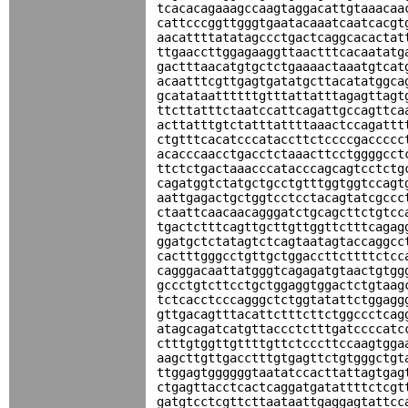
tcacacagaaagccaagtaggacattgtaaacaa
cattcccggttgggtgaatacaaatcaatcacgt
aacattttatatagccctgactcaggcacactat
ttgaaccttggagaaggttaactttcacaatatg
gactttaacatgtgctctgaaaactaaatgtcat
acaatttcgttgagtgatatgcttacatatggca
gcatataattttttgtttattatttagagttagt
ttcttatttctaatccattcagattgccagttca
acttatttgtctatttattttaaactccagattt
ctgtttcacatcccataccttctccccgaccccc
acacccaacctgacctctaaacttcctggggcct
ttctctgactaaacccatacccagcagtcctctg
cagatggtctatgctgcctgtttggtggtccagt
aattgagactgctggtcctcctacagtatcgccc
ctaattcaacaacagggatctgcagcttctgtcc
tgactctttcagttgcttgttggttctttcagag
ggatgctctatagtctcagtaatagtaccaggcc
cactttgggcctgttgctggaccttcttttctcc
cagggacaattatgggtcagagatgtaactgtgg
gccctgtcttcctgctggaggtggactctgtaag
tctcacctcccagggctctggtatattctggagg
gttgacagtttacattctttcttctggccctcag
atagcagatcatgttaccctctttgatccccatc
ctttgtggttgttttgttctcccttccaagtgga
aagcttgttgacctttgtgagttctgtgggctgt
ttggagtggggggtaatatccacttattagtgag
ctgagttacctcactcaggatgatattttctcgt
gatgtcctcgttcttaataattgaggagtattcc