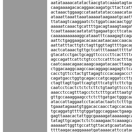
aatataaaacatatactaacgtatcaaaatagta
caagaaaagacacaggaacaagatgcttactcat
actaaactggaagccataatatataccaaacata
ataaattaaattaaataaaaataagaaatgcaat
ttataagtcaaggaatctctggatcaacaactgg
aaaaatcaaactgcattttgacagtaaagtaaga
tcaattaaaacaatatattgagaatgccttcata
caaaaaaaaaaaggcataaatttcaaagagtcag
aattctgaggaagacacaacaataacaaccaaca
aattatttacttgtctagttggttagttttgaca
aactcataaactgttgctcattttaaaattttta
gtacatcctgactgcaggttcccccttcactttt
agccagattcattctgtccctccatttcacttta
caatcaaacagaacaaagcaagatacaacttaag
ctggacaaggcaagccaacaggagcaagagtctc
cacctgttcctactgttagagtcccacaagaccc
cagatgacctggtgcagacccatgcaggatcctt
ctagttagttgattcagtgtttcatgttcttctg
caatcctcactctctctcttctgtaatgttccct
aaacctccagtttagcctctctttgcatttaatg
gttgccaaaggaagcctctcttgatgactgggca
ataccattaggaatcctacatactaatctctttg
tgaaatagaaatgtggacaccaacctagccacaa
tgcaggatgttttgtggatggccaggaactgaag
gagttaaacactattggcgaaaagataaaaaagc
tatagttgcagactctctcaaagaactcaaaagc
aaaaaattggttgccattgttacatgcaatataa
ttttaagacaaggaaaatgataaaacattccata