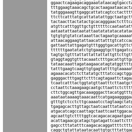
ggaactcagaagacaggaaatataacagtgacct
tttggaagtaaacagctgcactaagaataacact
tatgggaaagttgaggcattatcagtcctacttt
ttcttcatttatgcattatatattggctaatgct
tactaacttactatactgcacagggaactctttc
atgttcatttggttgctgttttttccaataatat
aataatattaataatattaatatatatacatata
tgtgtgtgtatcataaattactagaatgcaaaaa
attaacaggaagtattaacattatttgtcatcca
gattaattattgagatgtttgggtgacattgttc
ttttttgaatatatctgtgaaggtgcttgagatc
tagtgctgtttattattattattattgttcttgt
gtaggtaggtgtttacaaatctttgacattgttg
tataacaaattagataagaacatagtatggtttt
tatttgaagtcaagttgtgagtattttgtaaaaa
agaaacacatctcttatatgctttatccagctgg
gagggactttgagttctttcagtagaattctaga
tcaatcatttactggtatgttaatttcttaatgc
cctaattctaaagaagcaatgcttaattctcttt
cttctggcagttgacaaagggacttacatggttt
aaataataaaagtaaacaattcatgagaagggga
gtttgtctcctcttgcaaaatcctagtaagctat
tgagagcacttgttagctaatcaatttataatcc
atgacatcagccaattagctaattcaattggaca
agcaattgtcttttggtcacagacacagaatgaa
acattagaacgcatagctgatagattcaattctt
gagcctttatatttcaagacacaggattttcttt
caggctgtattataatacaattgtgctttattga