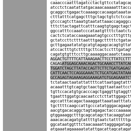
caaacccaatttagatcctactgttcctatagca
atcctctcaatattatgacaaacaaaaatttacc
gcaggcctgagactcaaaagccacaagataaata
ctttatttcatgagctttgctagctgtctctcca
gtcccagtcttaaatgtaatattaaaccagaggc
tttcttactagattcatttcaagtgtgagctagc
ggccatttccaaatcccataatgttttctaatct
cactctcataccaaagaaatagtgccctttgttt
gctatccttcttttaatttgagctttttctgata
gcttgagaatatatgcatgtagagcacagtgtta
atccactttgtcttttgcttcactcctttgatag
cagatgtgtttccttgcaaaaggacaaatctaaa
AGGACTGTTTTCATTAAAGAACTTCCTTATCCTT
CAGAG
ATGGAGCAAACAGACTGCAAACCTTATCA
TGGATCTAGCTTATACCAGTTCTTCTGATGAGAG
CATTCAACTCCAGGGAAACTCTGCATGAGTATAA
GCCAGAGTAGAAAGAGGAAAGATGTGGAGAAATC
tctataactaatattattttcattaatgagtatt
acaaatttgtcagtgctaactggttaataattcc
tgttccacatgtgcacccagctgaggttgtaggt
tgaatttggatgcaacaatcctcttattggagct
agccatttacagactaaaggattaaataatttat
tgcttttcaagccattgcccatatgggacagaag
aacgtgacacaggctagtagagactacccaaaaa
gtggaaaggctttgcagcatagcttacaaggtaa
aaacacacagatgtattttgtaatctattttttg
ggcataatggtttctaacaaaattagggagatag
atgaaatagaaaaatatattgacattagcataga