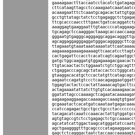
gaaaagaactttaccaatcctacatctgatagag
cttcataagttagcctccaaagaatcaaataatc
acaaagaatttctcaaatgcagacactattgtgg
gcctgttatagctatctcctgagaggctctgaga
ttcgcacccaacctttgaactgatcacaggatct
aaaggagtgaaggaatttgtaaccccataggaag
tgcagagctccaagggactaaagcaccaaccaag
gggaatgtgagggcagggaggcaggacagggttg
agcaggaggagggaggatgggacagggggcttcg
ttagaaatgtaaataaataaaatattcaataaaa
aagaaaagaaaagaaaaagttcaacatccttagt
cactgagattccacctcacatcagtcagaatggc
gatgctggcaaggatgtggagaaagacgaacact
ttgtacaactactctggaaatctgtctggcagtt
ctgaggacccagcagctataccactcctgggcat
gtaaggacacatgctccactatgttcatagcagc
aagaatccagatgtccctcaacagaggaatggat
tggagtactactccactattaaaacagtgacttc
actagaaaatattatcttgtgtcacaaaagaaca
ggatattagcccaaaagctcagaatacaaaaaga
aagaagaaggaagaccaaaagaccaaagtgtgaa
gcgaaatactcacatgatcaaataatgagacaaa
ccatccagagactgcctgcctgccctaccccccc
tacagacatcaaatccaaacactattgtggatgc
agtgtagccgtctcctgagagctctgccaaaacc
agcatatcattggactaagcatgggatatccaat
agctgaaggggtttgcagccccatagaaggaaca
gagctctcagggactaatctaccaaccaaaaagt