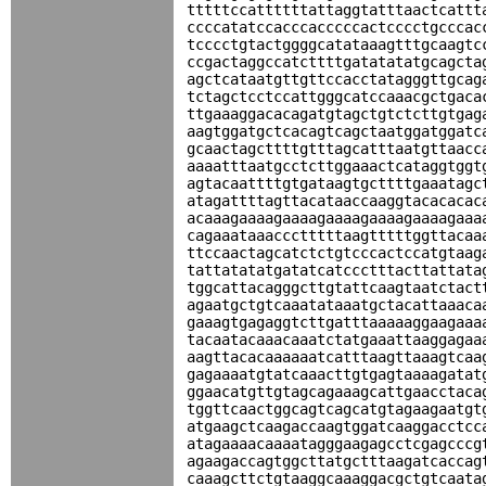
tttttccattttttattaggtatttaactcattt
ccccatatccacccacccccactcccctgcccac
tcccctgtactggggcatataaagtttgcaagtc
ccgactaggccatcttttgatatatatgcagcta
agctcataatgttgttccacctatagggttgcag
tctagctcctccattgggcatccaaacgctgaca
ttgaaaggacacagatgtagctgtctcttgtgag
aagtggatgctcacagtcagctaatggatggatc
gcaactagcttttgtttagcatttaatgttaacc
aaaatttaatgcctcttggaaactcataggtggt
agtacaattttgtgataagtgcttttgaaatagc
atagattttagttacataaccaaggtacacacac
acaaagaaaagaaaagaaaagaaaagaaaagaaa
cagaaataaaccctttttaagtttttggttacaa
ttccaactagcatctctgtcccactccatgtaag
tattatatatgatatcatccctttacttattata
tggcattacagggcttgtattcaagtaatctact
agaatgctgtcaaatataaatgctacattaaaca
gaaagtgagaggtcttgatttaaaaaggaagaaa
tacaatacaaacaaatctatgaaattaaggagaa
aagttacacaaaaaatcatttaagttaaagtcaa
gagaaaatgtatcaaacttgtgagtaaaagatat
ggaacatgttgtagcagaaagcattgaacctaca
tggttcaactggcagtcagcatgtagaagaatgt
atgaagctcaagaccaagtggatcaaggacctcc
atagaaaacaaaatagggaagagcctcgagcccg
agaagaccagtggcttatgctttaagatcaccag
caaagcttctgtaaggcaaaggacgctgtcaata