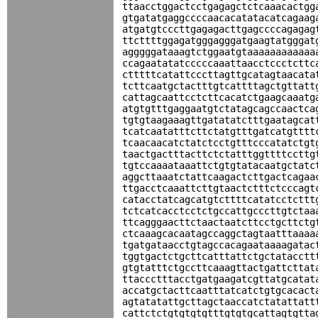
ttaacctggactcctgagagctctcaaacactgg
gtgatatgaggccccaacacatatacatcagaag
atgatgtcccttgagagacttgagccccagagag
ttcttttggagatgggagggatgaagtatgggat
agggggataaagtctggaatgtaaaaaaaaaaaa
ccagaatatatcccccaaattaacctccctcttc
ctttttcatattcccttagttgcatagtaacata
tcttcaatgctactttgtcattttagctgttatt
cattagcaattcctcttcacatctgaagcaaatg
atgtgtttgaggaatgtctatagcagccaactca
tgtgtaagaaagttgatatatctttgaatagcat
tcatcaatatttcttctatgtttgatcatgtttt
tcaacaacatctatctcctgtttcccatatctgt
taactgactttacttctctatttggttttccttg
tgtccaaaataaattctgtgtatacaatgctatc
aggcttaaatctattcaagactcttgactcagaa
ttgacctcaaattcttgtaactctttctcccagt
catacctatcagcatgtcttttcatatcctcttt
tctcatcacctcctctgccattgcccttgtctaa
ttcagggaacttctaactaatcttcctgcttctg
ctcaaagcacaatagccaggctagtaatttaaaa
tgatgataacctgtagccacagaataaaagatac
tggtgactctgcttcatttattctgctatacctt
gtgtatttctgccttcaaagttactgattcttat
ttaccctttacctgatgaagatcgttatgcatat
accatgctacttcaatttatcatctgtgcacact
agtatatattgcttagctaaccatctatattatt
cattctctgtgtgtgtttgtgtgcattagtgtta