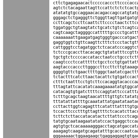
cttctgagagaacactcccccacccttccccacc
agtctctacagaattagttccattctctctcact
atatatgtgccaggaacacagaccagccatgtat
gggagctctgagggttctgggttagttgatgatg
ccttcagctccttcaattcttcccctaactcttc
tggatggctgtaagtatctgcatctgtctcagtc
cagtcaagctaggggccatttttgcccctgcatt
caaaaaaattgaagatgagtgggtgacccatgac
gaggtggtctgttcaagttctttctccctactgt
cattgggtcctagatggctctcacatcccaggtc
tctcccgcaccttacacagctgtatatttccgtt
tgctgtctccccaccatacctaatcctgccctct
caagtccctccatttttctgcctcctgtgattat
aagtacccacccttgggccttccttcttgtaaag
ggggtgttctgaacttttgggctaatatcgactt
tctactttcatcttaactacattctgtgatccac
ctttctaatttcctgtcttccacaggtacaccca
tttagtattcacatatcaaagaaaatatgtggca
catacagtgtgatcttttccaggtattcccattt
tctttgcagctaagtaacattttgttgtctatat
tttatattattttgcaaatattatgaatataata
ccttacttggtcagagtttcatatttattttgtg
tccacttccctttgttagttttctcacatcttac
tcttctcttaccatacatactcttattccctcag
tatgtgcaataagaatatatccactgaggctcca
agtgtgctcacaaaaagggacctagcatgaccat
aaagagtcaagatgcagatatttgcacccaatca
gggaaaaactggaagaagctgaggaggagtgtga