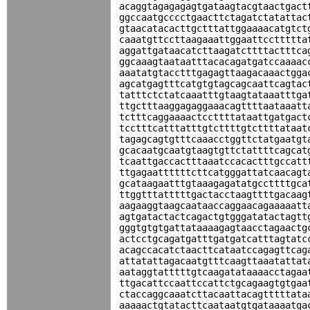
acaggtagagagagtgataagtacgtaactgact
ggccaatgcccctgaacttctagatctatattac
gtaacatacacttgctttattggaaaacatgtct
caaatgttccttaagaaattggaattccttttta
aggattgataacatcttaagatcttttactttca
ggcaaagtaataatttacacagatgatccaaaac
aaatatgtacctttgagagttaagacaaactgga
agcatgagtttcatgtgtagcagcaattcagtac
tatttctctatcaaatttgtaagtataaatttga
ttgctttaaggagaggaaacagttttaataaatt
tctttcaggaaaactccttttataattgatgact
tcctttcatttatttgtcttttgtcttttataat
tagagcagtgtttcaaacctggttctatgaatgt
gcacaatgcaatgtaagtgttctattttcagcat
tcaattgaccactttaaatccacactttgccatt
ttgagaattttttcttcatgggattatcaacagt
gcataagaatttgtaaagagatatgccttttgca
ttggtttatttttgactacctaagttttgacaag
aagaaggtaagcaataaccaggaacagaaaaatt
agtgatactactcagactgtgggatatactagtt
gggtgtgtgattataaaagagtaacctagaactg
actcctgcagatgatttgatgatcatttagtatc
acagccacatctaacttcataatccagagttcag
attatattagacaatgtttcaagttaaatattat
aataggtatttttgtcaagatataaaacctagaa
ttgacattccaattccattctgcagaagtgtgaa
ctaccaggcaaatcttacaattacagtttttata
aaaaactgtatacttcaataatgtgataaaatga