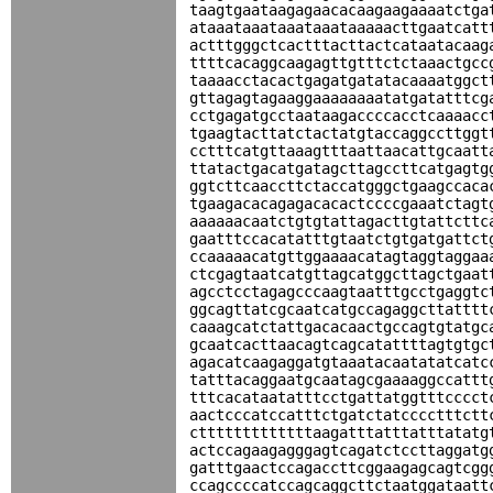
taagtgaataagagaacacaagaagaaaatctga
ataaataaataaataaataaaaacttgaatcatt
actttgggctcactttacttactcataatacaag
ttttcacaggcaagagttgtttctctaaactgcc
taaaacctacactgagatgatatacaaaatggct
gttagagtagaaggaaaaaaaatatgatatttcg
cctgagatgcctaataagaccccacctcaaaacc
tgaagtacttatctactatgtaccaggccttggt
cctttcatgttaaagtttaattaacattgcaatt
ttatactgacatgatagcttagccttcatgagtg
ggtcttcaaccttctaccatgggctgaagccaca
tgaagacacagagacacactccccgaaatctagt
aaaaaacaatctgtgtattagacttgtattcttc
gaatttccacatatttgtaatctgtgatgattct
ccaaaaacatgttggaaaacatagtaggtaggaa
ctcgagtaatcatgttagcatggcttagctgaat
agcctcctagagcccaagtaatttgcctgaggtc
ggcagttatcgcaatcatgccagaggcttatttt
caaagcatctattgacacaactgccagtgtatgc
gcaatcacttaacagtcagcatattttagtgtgc
agacatcaagaggatgtaaatacaatatatcatc
tatttacaggaatgcaatagcgaaaaggccattt
tttcacataatatttcctgattatggtttcccct
aactcccatccatttctgatctatcccctttctt
ctttttttttttttaagatttatttatttatatg
actccagaagagggagtcagatctccttaggatg
gatttgaactccagaccttcggaagagcagtcgg
ccagccccatccagcaggcttctaatggataatt