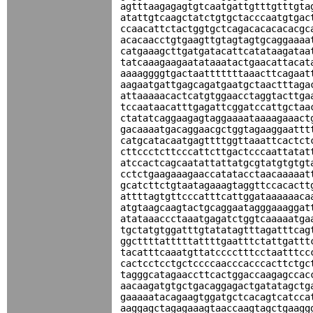
agtttaagagagtgtcaatgattgtttgtttgta
atattgtcaagctatctgtgctacccaatgtgac
ccaacattctactggtgctcagacacacacacgc
acacaacctgtgaagttgtagtagtgcaggaaaa
catgaaagcttgatgatacattcatataagataa
tatcaaagaagaatataaatactgaacattacat
aaaaggggtgactaatttttttaaacttcagaat
aagaatgattgagcagatgaatgctaactttaga
attaaaaacactcatgtggaacctaggtacttga
tccaataacatttgagattcggatccattgctaa
ctatatcaggaagagtaggaaaataaaagaaact
gacaaaatgacaggaacgctggtagaaggaattt
catgcatacaatgagttttggttaaattcactct
cttccctcttcccattcttgactcccaattatat
atccactcagcaatattattatgcgtatgtgtgt
cctctgaagaaagaaccatatacctaacaaaaat
gcatcttctgtaatagaaagtaggttccacactt
attttagtgttcccatttcattggataaaaaaca
atgtaagcaagtactgcaggaatagggaaaggat
atataaaccctaaatgagatctggtcaaaaatga
tgctatgtggatttgtatatagtttagatttcag
ggcttttatttttattttgaatttctattgattt
tacatttcaaatgttatcccctttcctaatttcc
cactcctcctgctccccaacccacccacttctgc
tagggcatagaaccttcactggaccaagagccac
aacaagatgtgctgacaggagactgatatagctg
gaaaaatacagaagtggatgctcacagtcatcca
aaggagctagagaaagtaaccaagtagctgaagg