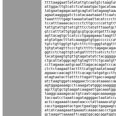
ttttaaggaattatatattgtcaatgtctaagta
attggacttgtcatctcataaatgactgacataa
tatgaatagagacaatgcagtattatagaagtaa
agaataaggggatctcatacaaataaatttcaat
taaatttttgagctaaaatataattacatcccct
tccatttaaaacaccccctcttgcccccattgtt
tattgtattgttatcgtttcctatatttaaatgc
gtccatttattgtggtgcgtgcgcatgatttcag
agttacagtgctcatccctgagagaaactaagtt
atgtatgactttatcaaaggatgtgaccccccca
tgtctgttggtgttgtctttcttcgggtatggtt
tgtgtatagtttccctgtcttttctagagacaga
ggtcctctagttgtcatgattttttcatcctctc
tacatgaagtgtgttgtagatatatctacggggg
ctgcattatgggcagttgtagttttctgcaatgt
ccttagaaacaatgcaatttagacacagatccca
ctctctaagaattacttttcatggtaatataaag
agaaaccaacagtttttcacagctatgatgcctt
atagtaatacttatttcttagatttgaccaagag
atctaagtggatcaaggaactccacataaaacca
agtggagaaaagcctcaaagatatgggcaaaggg
agcttgtgctgtaagatcaagaattgacaaatgg
taaggcaaaagacactgtcaatcagacaaaaagg
taccaatcctaaatcagataggggactaatatcc
actccagaaaatcaaataaccctattaaaacatg
cacctgaggaatactgactgaatggctgagaagt
atcatcaaagaaatgaaaatcaaaacaaccctga
gctaagattaaaaattcaggtgacagcagatggt