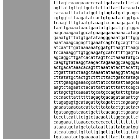
tttagtcaaagaaaccccattgatacatcttcta
agttattgttgttggtctcttattacttacaaat
cacaaatttatatatggttgtagtatgatgcagc
cgtggtcttaagatatcactgtgaataatggtga
tcaagttttgtaatgtaaagtccacaagagaatt
taattgaaaataactgaatatgtgactgtgtgga
aagcaaagaatggcatgaagagaaaaaaacatag
gaaatgtttatgtgatataagggaaatgatttgg
aaataaagcagagttgaaatcagtctgcagtttc
atcaatttgataaaaaatggatgttaagtttaag
tccaaaaggttgtggaagatgcatcttttgagtt
agcaggcttgatcacattagttcctaaaatatgc
caagtgtataaggtaagactagaaaggcaaggga
actgacataaacacagtttaaatatacttacatt
ctgatttatctaagctaaaatataaaggtataga
cttatatgctactgtctttcttactgatctatag
ctttgaagagaaacgcattatcctatattaagca
aagtctagaatctacattattattttatttcagc
attagctgtcaaaattgcatgccagtatttgtaa
cccaacttattttttagagtgacagataaaattg
ttagagagtgcatagattgtagattctcagaaag
gaaaataaacaccattctttatatactgtactac
tgataaggatcaactgctttcacaagtctgaaaa
tcccttcatttctgtctacaattttggcagcttc
caagaaatttaaaccccccccccttttttttttt
ataaatgctatgctgtataatttattatgaatgg
atcaatgggttgttgttgtggttgttgttgttag
tgataaatactgaaaaaatactttacttcaggtt