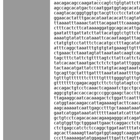
aacagacagccaagatacccagtctgtgtattct
agccagcacatgactccaatggatggtagcacat
caagtacacgggtggtgctacgttcctcctatca
ggaacactatttgacacataatacacattcagta
ttaaaatttaaaactatttacagaatttcaaaag
ctttcactcttcataaaaggatggcagcacattg
gaatatttgattatcttattacatggtctgttct
aaaatgtatattcataaattcacaataagattta
ctatgtgtcctatttctcacatgcctttagcata
atttcaggctaaatttgtgtgtatgaaagttgtt
ctgaaactctaaatagtattaaataatcaagtca
tagctttctattctgttttagtcttattcattct
tatcacaactaaatgactctctctgatatttggg
tactaacatgattatcttttatgtacaagtaaat
tgcagttgctatttgattttaaatataaattttg
tgtttgtttttttctttttgttttggggtgtttg
gtttttttcgagacaggtcttctctgtatagtcc
accagactgtcctcaaactcagaaatctgcctgc
aggcgtgtaccaccacgcccggcgaagctacctt
ttagaaggcaatcacaaagactctggattcaatt
catggtaacaagaccattagaaaagtacttcaac
aagcaaaaatcaattgagcctttgctaaaataaa
gaatcatggataaatattttttaaatatcattta
gctgtcctcagacacaacagaagagggcatcaga
catgtggttgctgggaattgaactcaggacctct
ctctgagccatctctccaggctggataattttat
agcacttaaaagttaatgatggtaaggtcaagga
cccttaaaaagatatggagaatttgattctagtt