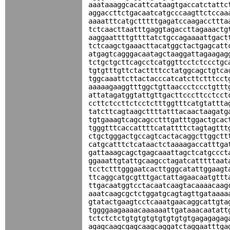
aaataaaggcacattcataagtgaccatctattc
aggaccttctgacaatcatgcccaagttctccaa
aaaatttcatgctttttgagatccaagaccttta
tctcaacttaatttgaggtagaccttagaaactg
aaggaattttgttttatctgccagaaaattgact
tctcaagctgaaacttacatggctactgagcatt
atgagtcagggacaatagctaaggattagaagag
tctgctgcttcagcctcatggttcctctccctgc
tgtgtttgttctacttttcctatggcagctgtca
tggcaaattcttactacccatcatcttctttcct
aaaaagaaggtttggctgttaaccctccctgttt
attatagatggtattgttgacttcccttcctcct
ccttctccttctcctctttggtttcatgtattta
tatcttcagtaagcttttatttacaactaagatg
tgtgaaagtcagcagcctttgatttggactgcac
tgggtttcaccattttcatattttctagtagttt
ctgctgggactgccagtcactacaggcttggctt
catgcatttctcataactctaaaagaccatttga
gattaaagcagctgagcaaattagctcatgccct
ggaaattgtattgcaagcctagatcatttttaat
tcctctttgggaatcacttgggcatattggaagt
ttcaggcatgcgtttgactattagaacaatgttt
ttgacaatggtcctacaatcaagtacaaaacaag
aaatcaagcgctctggatgcagtagttgataaaa
gtatactgaagtcctcaaatgaacaggcattgta
tggggaagaaaacaaaaaattgataaacaatatt
tctctctctgtgtgtgtgtgtgtgtgagagagag
agagcaagcgagcaagcaggatctaggaatttga