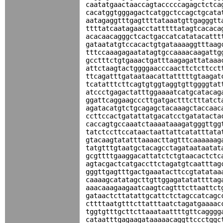
caatatgaactaaccagtacccccagagctctca
cacatggtgggagactcatggctccagctgcata
aatagaggtttgagttttataaatgttgagggtt
ttttatcaatagaacctatttttatagtcacaca
acacaacagggctcactgaccatcatatacattt
gataatatgtccacactgtgataaaaggtttaag
tttccaaagagaatatagtgccaaaacaagattg
gcctttctgtgaaactgatttaagagattataaa
attctaagtactggggaacccaacttctcttcct
ttcagatttgataataacattatttttgtaagat
tcatatttcttcagtgtggtaggtgttggggtat
atccctgagactatttggaaaatcatgcatacag
ggattcaggaagcccttgatgactttctttatct
agatacatgtctgcagagctacaaagctaccaac
ccttccactgatattatgacatcctgatatacta
caccagtgccaaatctaaaataaagatgggttgg
tatctccttccataactaattattcatatttata
gtacaagtatatttaaaacttagtttcaaaaaag
tatgtttgtaatgctacagcctagataataatat
gcgttttgaaggacattatctctgtaacactctc
agtacgactcatgaccttctagatgtcaatttag
gggttgagtttgactgaaatacttccgtatataa
caaaagcatatagcttgttggagatatattttag
aaacaaagaagaatcaagtcagtttcttaattct
gataactcttatattgcattctctagccatcagc
cttttaatgtttcttatttaatctagatgaaaac
tggtgtttgcttcttaaataattttgttcagggg
cataatttgagaagataaaaacaggttccctggc