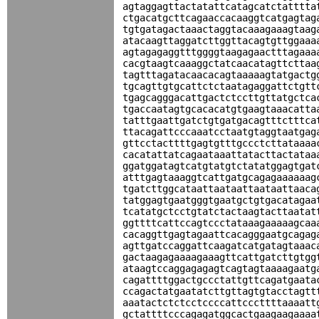
agtaggagttactatattcatagcatctatttta
ctgacatgcttcagaaccacaaggtcatgagtag
tgtgatagactaaactaggtacaaagaaagtaag
atacaagttaggatcttggttacagtgttggaaa
agtagagaggtttggggtaagagaactttagaaa
cacgtaagtcaaaggctatcaacatagttcttaa
tagtttagatacaacacagtaaaaagtatgactg
tgcagttgtgcattctctaatagaggattctgtt
tgagcagggacattgactctccttgttatgctca
tgaccaatagtgcacacatgtgaagtaaacatta
tatttgaattgatctgtgatgacagtttctttca
ttacagattcccaaatcctaatgtaggtaatgag
gttcctacttttgagtgtttgccctcttataaaa
cacatattatcagaataaattatacttactataa
ggatggatagtcatgtatgtctatatggagtgat
atttgagtaaaggtcattgatgcagagaaaaaag
tgatcttggcataattaataattaataattaaca
tatggagtgaatgggtgaatgctgtgacatagaa
tcatatgctcctgtatctactaagtacttaatat
ggttttcattccagtccctataaagaaaaagcaa
cacaggttgagtagaattcacagggaatgcagag
agttgatccaggattcaagatcatgatagtaaac
gactaagagaaaagaaagttcattgatcttgtgg
ataagtccaggagagagtcagtagtaaaagaatg
cagattttggactgccctattgttcagatgaata
ccagactatgaatatcttgttagtgtacctagtt
aaatactctctcctccccattcccttttaaaatt
gctattttcccagagatggcactgaagaagaaaa