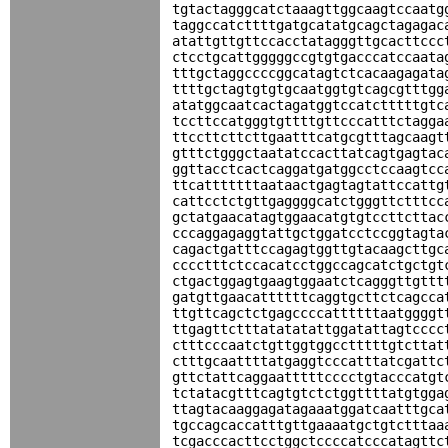
tgtactagggcatctaaagttggcaagtccaatg
taggccatcttttgatgcatatgcagctagagac
atattgttgttccacctatagggttgcacttccc
ctcctgcattgggggccgtgtgacccatccaata
tttgctaggccccggcatagtctcacaagagata
ttttgctagtgtgtgcaatggtgtcagcgtttgg
atatggcaatcactagatggtccatctttttgtc
tccttccatgggtgttttgttcccatttctagga
ttccttcttcttgaatttcatgcgtttagcaagt
gtttctgggctaatatccacttatcagtgagtac
ggttacctcactcaggatgatggcctccaagtcc
ttcatttttttaataactgagtagtattccattg
cattcctctgttgaggggcatctgggttctttcc
gctatgaacatagtggaacatgtgtccttcttac
cccaggagaggtattgctggatcctccggtagta
cagactgatttccagagtggttgtacaagcttgc
cccctttctccacatcctggccagcatctgctgt
ctgactggagtgaagtggaatctcagggttgttt
gatgttgaacattttttcaggtgcttctcagcca
ttgttcagctctgagccccattttttaatggggt
ttgagttctttatatatattggatattagtcccc
ctttcccaatctgttggtggcctttttgtcttat
ctttgcaattttatgaggtcccatttatcgattc
gttctattcaggaatttttcccctgtacccatgt
tctatacgtttcagtgtctctggttttatgtgga
ttagtacaaggagatagaaatggatcaatttgca
tgccagcaccatttgttgaaaatgctgtctttaa
tcgacccacttcctggctccccatcccatagttc