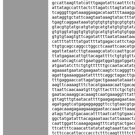
gccattaagttatcatttgagatattcaatttct
attatagccatttactcttagatcttagtatatg
tcagggttgataaaggaagacataattttaaagg
aataggtgctattcaagtaataaagtatacttta
tgagtcaggaataaatgtgtgtgtgtgcgtgtgt
gtacgtgtatgcatgtatgcatgtatgtgtgtat
gtgtggtatggtgtgtgtgcatgtgtatgtgtgg
gtgtgtaagtgttcagatattttaatataaataa
cattttattttatgattttatgagaccattctag
ttgtgcagccaggcctggcctcaaattcaacatg
agattataatcttgtaaaagcatatccaattgca
ttatgagaacattgttacagattttctgtgtgtt
aatcatcagtcattgaatggatggatggatggat
atgaatatcttctgtgttttttgccaatacatat
agaaaatgaatatgaagaatcaagtctcagggtt
agattgaaaaggaatatttttcaggctagacttg
tttgaggaaccattagatgactgaaaatataaat
aagttcaaaagtttctacatgaaaacaattgaca
ttaattcaacaaatgtttgtttactttctgctgt
gaatacaaaggcacaaagtcaatgaaaggtttat
gttagtttgtaatacattttgaagagaagaataa
agatgagtcatgagaggagggttcctgtaacgtg
cagacaaagagaagaaaggaataccaaatttaaa
atagctatgtgacaacattttaatcattgtgaac
ggctatgatatttacagaaataactattaaaact
caattggattcaaagagaagtttcatgtactgac
ttcattttcaaacattatatatagtaaattacta
tcttccacattacccacctctttcaagtttttct