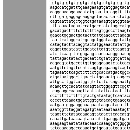
tgtgtgtgtgtgtgtgtgtgtgtgtgtgtggttg
aagccatggatttgaaagaaagtgatggagtaca
aagggaagaggaaaatatgtaattataggttttt
ctttgatgaggagcaagagctacactcatctatg
cagtaattatgctggtctgataaagtgatggtaa
ttttaaaatagaatccatgacctatctagccatg
gacatgacttttcttcttttagtggcccttaagt
gaacatgggactgatacttattgaacatttagag
taattcataggcatcgcagctggataaggctatt
catagtacttacaggtactatggaaactatattg
cagattgaatcatttgaatcttgtgtcttaagtg
atcttcaagttatgagaggtaaccaagggcaaca
tattagactatactgacaatctgtatggtgatta
aggaggtatgcccttgttggagaaagtctatcac
aatgttctagttccattcagtgcagaaagtcagt
tagaaatctcagctcttcctgcaccatgactggc
atgataatggacttgacctctgaaactgtaagcc
attgccttggtcatggtgtctcttctcagcaatt
acaagttgcacatatcaagtactgggagttcggt
tcagaaggcaaaagttaattatattcataatttt
ccctttttctttttgtactgataatagtcaatac
cccctttaaaatggattggtgtaacagtgaacgt
aatgaatgggaaggaaagaagtaagcatagattt
aaatggtttaggatagatgtaataaataaatagt
tgagtttctatacaaaaagtataacttcagcatg
caaattgataacaagtaaatatttgagggatgaa
aaagaagtaatatatacaaaccaaaggatggggg
tctcaaaaagcccaaagtgatgaaatatggatgt