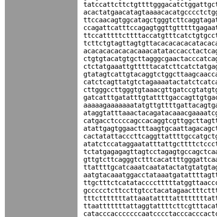
tatccattcttctgttttgggacatctggattgc
acactatgaacatagtaaaacacatgcccctctg
ttccaacagtggcatagctgggtcttcaggtaga
ccagattcatttccagagtggttgtttttgagaa
ttccatttttcttttaccatgtttcatctgtgcc
tcttctgtagttagtgttacacacacacatacac
acacacacacacacaaacatataccacctactca
ctgtgtacatgtgcttagggcgaactacccatca
ctctatgaaattgtttttacatcttcatctatga
gtatagtcattgtacaggtctggcttaagcaacc
catctcagttatgtctagaaaatactatctcatc
cttgggccttgggtgtaaacgttgatccgtatgt
gatcatttgatatttgtattttgaccagttgtga
aaaaagaaaaaaatatgttgttttgattacagtg
ataggtatttaaactacagatacaaacgaaaatc
catgacctccccagccacaggtcgttggcttagt
atattgagtggaactttaagtgcaattagacagc
cactatattacccttcaggttattttgccatgct
atatctccataggaatatttattgcttttctccc
tctatgagagagttagtcctagagtgccagctca
gttgtcttcagggtctttcacattttgggattca
ttattttgcatcaaatcaatatactatgtatgta
aatgtacaaatggacctataaatgatattttagt
ttgctttctcatatacccctttttatggttaacc
gccccctcttccttgtcctacatagaactttctt
tttctttttttattaaatattttattttttttat
ttaatttttttattaggtattttcttcgtttaca
catacccacccccccaatcccctacccacccact