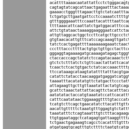
acattttaaaacaatattattcctctgggacagt
cagtagtatcagcattaactgagaatttactaaa
gaaaacctgggtttagaacttgtctatcaattta
tctgatgcttgaatgattcctccaaaatcttttg
gtttggggaaatttccaaattacattttaattca
ttttaaacattcaattatctgatggacatttcca
attctgtataactaaaaggaagggaatcattcta
attgttaggcactggctccttcatgcttgccctc
gtgtaacacattgtttcatccagcaaagttgatc
tatctcactgagattttaaaaaaagaaatctaac
ccctttacccttttactgtgctgttgcctacttc
gggaggtagaaaagatgcaaaagatagagctggg
ctaccacccagctatatctccagatacaaactct
gtctctctttatctctgttcaactattattcaca
tcaactctcactgtgactctatcaccaaactttt
ttccataaagcataagtatattttatttacgtga
catattctatacctaacaaggatgaggatcatgg
taaaatttacatatatgttctatgacttccctat
attagaagttgcttgttaaatattactatgtcag
gcattctaaactattattacagttctacatttac
aatatatactaccatgtaaatatccattcacatt
catttcaatataactggaaaggttttgtacccat
tcatgtcttcagctgaacatatcttacatttgtt
aacattgtttttctaaatgtttggagtgtctatt
taaatatttctcagtaaatttgtctttacagaag
ttgtggaataggctcatagagtgattaaggtttt
tctgaactgagaaagtcagcctcacattttgttt
atgatgagtgcagtttgtcttttctaatgtcatg