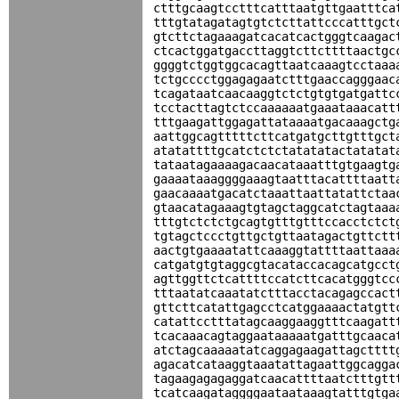
ctttgcaagtcctttcatttaatgttgaatttca
tttgtatagatagtgtctcttattcccatttgct
gtcttctagaaagatcacatcactgggtcaagac
ctcactggatgaccttaggtcttcttttaactgc
ggggtctggtggcacagttaatcaaagtcctaaa
tctgcccctggagagaatctttgaaccagggaac
tcagataatcaacaaggtctctgtgtgatgattc
tcctacttagtctccaaaaaatgaaataaacatt
tttgaagattggagattataaaatgacaaagctg
aattggcagtttttcttcatgatgcttgtttgct
atatattttgcatctctctatatatactatatat
tataatagaaaagacaacataaatttgtgaagtg
gaaaataaaggggaaagtaatttacattttaatt
gaacaaaatgacatctaaattaattatattctaa
gtaacatagaaagtgtagctaggcatctagtaaa
tttgtctctctgcagtgtttgtttccacctctct
tgtagctccctgttgctgttaatagactgttctt
aactgtgaaaatattcaaaggtattttaattaaa
catgatgtgtaggcgtacataccacagcatgcct
agttggttctcattttccatcttcacatgggtcc
tttaatatcaaatatctttacctacagagccact
gttcttcatattgagcctcatggaaaactatgtt
catattcctttatagcaaggaaggtttcaagatt
tcacaaacagtaggaataaaaatgatttgcaaca
atctagcaaaaatatcaggagaagattagctttt
agacatcataaggtaaatattagaattggcagga
tagaagagagaggatcaacattttaatctttgtt
tcatcaagataggggaataataaagtatttgtga