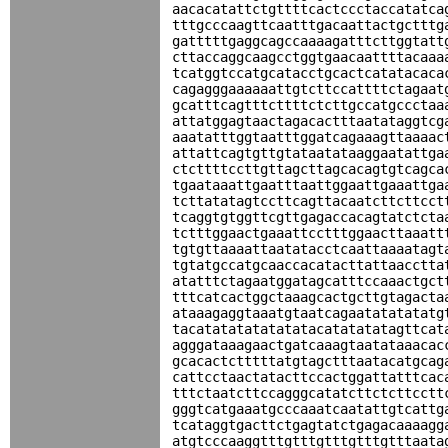
aacacatattctgttttcactccctaccatatca
tttgcccaagttcaatttgacaattactgctttg
gatttttgaggcagccaaaagatttcttggtatt
cttaccaggcaagcctggtgaacaattttacaaa
tcatggtccatgcatacctgcactcatatacaca
cagagggaaaaaattgtcttccattttctagaat
gcatttcagtttcttttctcttgccatgccctaa
attatggagtaactagacactttaatataggtcg
aaatatttggtaatttggatcagaaagttaaaac
attattcagtgttgtataatataaggaatattga
ctcttttccttgttagcttagcacagtgtcagca
tgaataaattgaatttaattggaattgaaattga
tcttatatagtccttcagttacaatcttcttcct
tcaggtgtggttcgttgagaccacagtatctcta
tctttggaactgaaattcctttggaacttaaatt
tgtgttaaaattaatatacctcaattaaaatagt
tgtatgccatgcaaccacatacttattaacctta
atatttctagaatggatagcatttccaaactgct
tttcatcactggctaaagcactgcttgtagacta
ataaagaggtaaatgtaatcagaatatatatatg
tacatatatatatatatacatatatatagttcat
agggataaagaactgatcaaagtaatataaacac
gcacactctttttatgtagctttaatacatgcag
cattcctaactatacttccactggattatttcac
tttctaatcttccagggcatatcttctcttcctt
gggtcatgaaatgcccaaatcaatattgtcattg
tcataggtgacttctgagtatctgagacaaaagg
atgtcccaaggtttgtttgtttgtttgtttaata