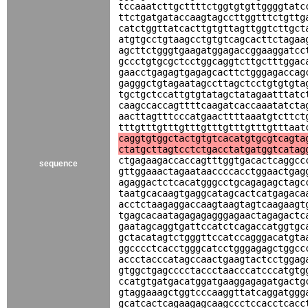
tccaaatcttgcttttctggtgtgttggggtatc
ttctgatgataccaagtagccttggtttctgttg
catctggttatcacttgtgttagttggtcttgct
atgtgcctgtaagcctgtgtcagcacttctagaa
agcttctgggtgaagatggagaccggaaggatcc
gccctgtgcgctcctggcaggtcttgctttggac
gaacctgagagtgagagcacttctgggagaccag
gagggctgtagaatagccttagctcctgtgtgta
tgctgctccattgtgtatagctatagaatttatc
caagccaccagttttcaagatcaccaaatatcta
aacttagtttcccatgaacttttaaatgtcttct
tttgtttgtttgtttgtttgtttgtttgtttaat
caggtgtggctactgtgtcacatgtgcgtcagta
ctatgcttagtcctctgacctatgatggtcatag
ctgagaagaccaccagtttggtgacactcaggcc
sequence
gttggaaactagaataaccccacctggaactgag
agaggactctcacatgggcctgcagagagctagc
taatgcacaagtgaggcatagcactcatgagaca
acctctaagaggaccaagtaagtagtcaagaagt
tgagcacaatagagagagggagaactagagactc
gaatagcaggtgattccatctcagaccatggtgc
gctacatagtctgggttccatccagggacatgta
ggcccctcacctgggcatcctgggagagctggcc
accctacccatagccaactgaagtactcctggag
gtggctgagcccctaccctaacccatcccatgtg
ccatgtgatgacatggatgaaggagagatgactg
gtaggaaagctggtcccaaggttatcaggatggg
gcatcactcagaagagcaagccctccacctcacc