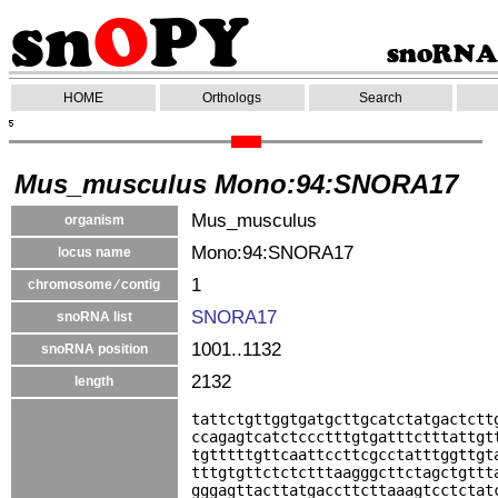
HOME
Orthologs
Search
Mus_musculus Mono:94:SNORA17
Mus_musculus
organism
Mono:94:SNORA17
locus name
1
chromosome ⁄ contig
SNORA17
snoRNA list
1001..1132
snoRNA position
2132
length
tattctgttggtgatgcttgcatctatgactctt
ccagagtcatctccctttgtgatttctttattgt
tgtttttgttcaattccttcgcctatttggttgt
tttgtgttctctctttaagggcttctagctgttt
gggagttacttatgaccttcttaaagtcctctat