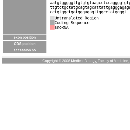
aatgtgggggttgtgtgtaagcctccaggggtgt
ttgtctgctatgcagtagcattattgagggagag
cctgtggctgatgggagagttggcctatggggt
Untranslated Region
Coding Sequence
snoRNA
exon position
CDS position
accession no
Copyright © 2008 Medical Biology, Faculty of Medicine, U