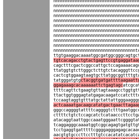
nnnnnnnnnnnnnnnnnnnnnnnnnnnnnnnnnn
nnnnnnnnnnnnnnnnnnnnnnnnnnnnnnnnnn
nnnnnnnnnnnnnnnnnnnnnnnnnnnnnnnnnn
nnnnnnnnnnnnnnnnnnnnnnnnnnnnnnnnnn
nnnnnnnnnnnnnnnnnnnnnnnnnnnnnnnnnn
nnnnnnnnnnnnnnnnnnnnnnnnnnnnnnnnnn
nnnnnnnnnnnnnnnnnnnnnnnnnnnnnnnnnn
nnnnnnnnnnnnnnnnnnnnnnnnnnnnnnnnnn
nnnnnnnnnnnnnnnnnnnnnnnnnnnnnnnnnn
nnnnnnnnnnnnnnnnnnnnnnnnnnnnnnnnnn
nnnnnnnnnnnnnnnnnnnnnnnnnnnnnnnnnt
ttgtgaaggacaaaatggcgatggcgggcagtgc
tgtcacagacctgtactgagttccgtgaggataa
cagctttcgactcggccattgctccagaaaacag
ttatggtgtcttgggctcttgtctacagggttcc
cactcgtggaagtaagtgcttatggcggttttgt
tatgggatgtg
ctacggtgatgattttaagaatt
ggagaaagcacaaaaaattctgagtagc
atcgca
ttttcagttctgaagtgttagtaaagcctggtgt
ttactggtgggagtatgagacaagatccatcttt
tccaagtaggtgtttatgctattattgggaaggg
actcaaaatgacaagcatatgactgaacttagaa
gggccaggggtattttcaggggtctttgaatggc
cttttctgtctccagcatctcataacccttcctg
atacaggtaattggccaaatgggaattcggggta
tcaggagggcaaaatggtcggcagagtgatgttg
tcctgaggtgatttttcggggagggagagcacaa
aacgtgtgcccttcctttgtccacatatcacatc