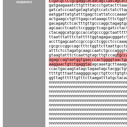
ctgatgctctgtgaggtacaacagttaatagcat
sequence
gatgaagaaatcttgttttaccctgatactttaa
gatcatcccaatgatagtatgtccatctatctta
aatggattatgtatttgagctcattatcccaaaa
actgaagcctgtttgagccataaagctttctggt
gacagagtctcactttgttgcccaggctagagtg
agcaacctcaatctccggggctcagcgatcctac
ctacaggcatgcgccaccatgcccggctaatttt
ttaatttatttctatttttggtagagacgggatc
accttgagcaatccgcccgcctcggcctcccaaa
cgcgcccggccagctttctggttcttaattgcct
atttctcctagatgcaagccaatctgcccagggt
gtaagtatttctcaattgtagcttgtccag
tgcc
agagccagtaatggtgaacccactggggtaactg
aaggaactgtctgaggtac
agcaaatgcttaaag
ccactgacaagtatagctagaatagctacggctg
ttttgtttaattaaggggcagcctgttcctgtgt
ggttagttttttgtttcttaagatttatgctaca
nnnnnnnnnnnnnnnnnnnnnnnnnnnnnnnnnn
nnnnnnnnnnnnnnnnnnnnnnnnnnnnnnnnnn
nnnnnnnnnnnnnnnnnnnnnnnnnnnnnnnnnn
nnnnnnnnnnnnnnnnnnnnnnnnnnnnnnnnnn
nnnnnnnnnnnnnnnnnnnnnnnnnnnnnnnnnn
nnnnnnnnnnnnnnnnnnnnnnnnnnnnnnnnnn
nnnnnnnnnnnnnnnnnnnnnnnnnnnnnnnnnn
nnnnnnnnnnnnnnnnnnnnnnnnnnnnnnnnnn
nnnnnnnnnnnnnnnnnnnnnnnnnnnnnnnnnn
nnnnnnnnnnnnnnnnnnnnnnnnnnnnnnnnnn