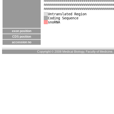
nnnnnnnnnnnnnnnnnnnnnnnnnnnnnnnnnn
nnnnnnnnnnnnnnnnnnnnnnnnnnnnnnnnnn
nnnnnnnnnnnnnnnnnnnnnnnnnnnnnnnnnn
Untranslated Region
Coding Sequence
snoRNA
exon position
CDS position
accession no
Copyright © 2008 Medical Biology, Faculty of Medicine, U