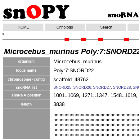
HOME
Orthologs
Search
Microcebus_murinus Poly:7:SNORD2
Microcebus_murinus
organism
Poly:7:SNORD22
locus name
scaffold_48762
chromosome ⁄ contig
snoRNA list
SNORD25
,
SNORD26
,
SNORD27
,
SNORD28
,
SN
1001..1069, 1271..1347, 1548..1619,
snoRNA position
3838
length
nnnnnnnnnnnnnnnnnnnnnnnnnnnnnnnnnn
nnnnnnnnnnnnnnnnnnnnnnnnnnnnnnnnnn
nnnnnnnnnnnnnnnnnnnnnnnnnnnnnnnnnn
nnnnnnnnnnnnnnnnnnnnnnnnnnnnnnnnnn
nnnnnnnnnnnnnnnnnnnnnnnnnnnnnnnnnn